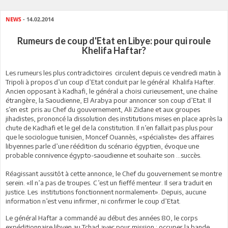
NEWS
- 14.02.2014
Rumeurs de coup d'Etat en Libye: pour qui roule
Khelifa Haftar?
Les rumeurs les plus contradictoires circulent depuis ce vendredi matin à
Tripoli à propos d’un coup d’Etat conduit par le général Khalifa Hafter.
Ancien opposant à Kadhafi, le général a choisi curieusement, une chaîne
étrangère, la Saoudienne, El Arabya pour annoncer son coup d’Etat. Il
s’en est pris au Chef du gouvernement, Ali Zidane et aux groupes
jihadistes, prononcé la dissolution des institutions mises en place après la
chute de Kadhafi et le gel de la constitution. Il n’en fallait pas plus pour
que le sociologue tunisien, Moncef Ouannès, «spécialiste» des affaires
libyennes parle d’une réédition du scénario égyptien, évoque une
probable connivence égypto-saoudienne et souhaite son …succès.
Réagissant aussitôt à cette annonce, le Chef du gouvernement se montre
serein. «Il n’a pas de troupes. C’est un fieffé menteur. Il sera traduit en
justice. Les institutions fonctionnent normalement». Depuis, aucune
information n’est venu infirmer, ni confirmer le coup d’Etat.
Le général Haftar a commandé au début des années 80, le corps
expéditionnaire libyen au Tchad avec pour mission : occuper la bande