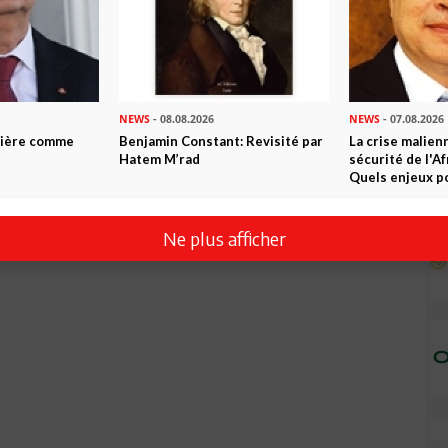
NEWS
- 08.08.2026
NEWS
- 07.08.2026
ntière comme
Benjamin Constant: Revisité par
La crise malien
Hatem M’rad
sécurité de l'A
Quels enjeux po
Ne plus afficher