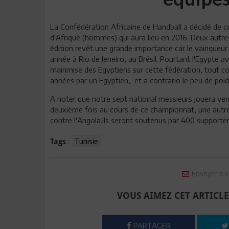
La Confédération Africaine de Handball a décidé de con
d'Afrique (hommes) qui aura lieu en 2016. Deux autres
édition revêt une grande importance car le vainqueur 
année à Rio de Jeneiro, au Brésil. Pourtant l'Egypte ava
mainmise des Egyptiens sur cette fédération, tout co
années par un Egyptien, et a contrario le peu de poids
A noter que notre sept national messieurs jouera vend
deuxième fois au cours de ce championnat, une autre
contre l'Angola.Ils seront soutenus par 400 supporter
:
Tunisie
Tags
Envoyer à u
VOUS AIMEZ CET ARTICLE
PARTAGER