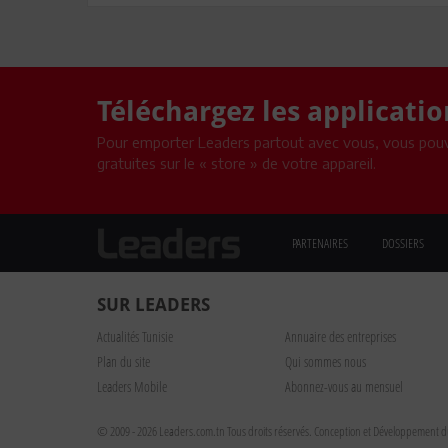
Téléchargez les applicati
Pour emporter Leaders partout avec vous, vous pouv
gratuites sur le « store » de votre appareil.
PARTENAIRES
DOSSIERS
SUR LEADERS
Actualités Tunisie
Annuaire des entreprises
Plan du site
Qui sommes nous
Leaders Mobile
Abonnez-vous au mensuel
© 2009 - 2026 Leaders.com.tn Tous droits réservés.
Conception et Développement du