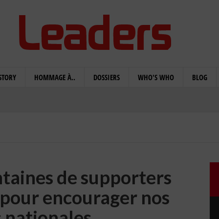
STORY
HOMMAGE À..
DOSSIERS
WHO'S WHO
BLOG
ntaines de supporters
r pour encourager nos
 nationales