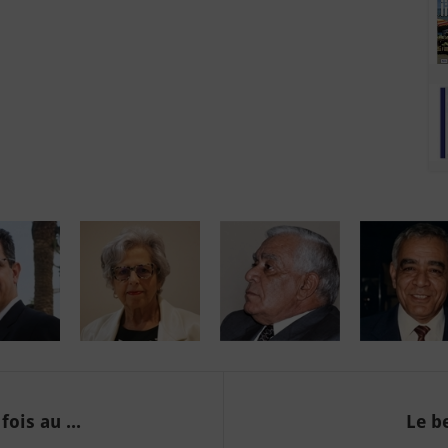
ois au ...
Le be