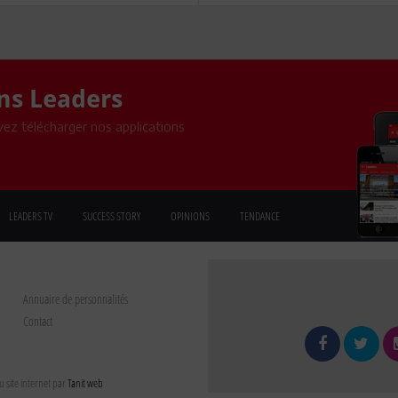
ons Leaders
ez télécharger nos applications
LEADERS TV
SUCCESS STORY
OPINIONS
TENDANCE
Annuaire de personnalités
Contact
 site internet par
Tanit web