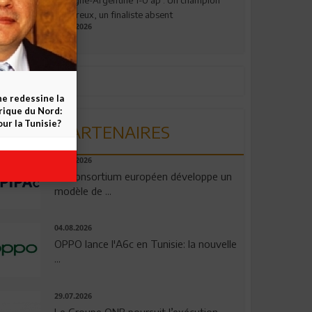
valeureux, un finaliste absent
19.07.2026
ne redessine la
frique du Nord:
ur la Tunisie?
PARTENAIRES
06.08.2026
Un consortium européen développe un
modèle de ...
04.08.2026
OPPO lance l'A6c en Tunisie: la nouvelle
...
29.07.2026
Le Groupe QNB poursuit l’exécution