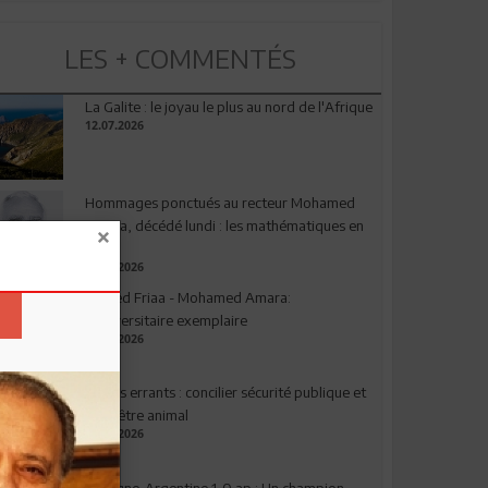
LES + COMMENTÉS
La Galite : le joyau le plus au nord de l'Afrique
12.07.2026
Hommages ponctués au recteur Mohamed
Amara, décédé lundi : les mathématiques en
deuil
03.08.2026
Ahmed Friaa - Mohamed Amara:
l’Universitaire exemplaire
04.08.2026
Chiens errants : concilier sécurité publique et
bien-être animal
17.07.2026
Espagne-Argentine 1-0 ap : Un champion