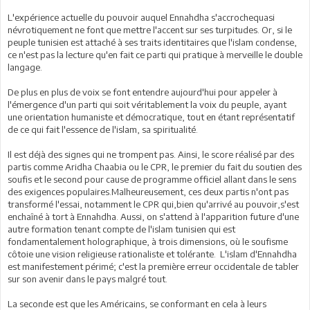
L'expérience actuelle du pouvoir auquel Ennahdha s'accrochequasi
névrotiquement ne font que mettre l'accent sur ses turpitudes. Or, si le
peuple tunisien est attaché à ses traits identitaires que l'islam condense,
ce n'est pas la lecture qu'en fait ce parti qui pratique à merveille le double
langage.
De plus en plus de voix se font entendre aujourd'hui pour appeler à
l'émergence d'un parti qui soit véritablement la voix du peuple, ayant
une orientation humaniste et démocratique, tout en étant représentatif
de ce qui fait l'essence de l'islam, sa spiritualité.
Il est déjà des signes qui ne trompent pas. Ainsi, le score réalisé par des
partis comme Aridha Chaabia ou le CPR, le premier du fait du soutien des
soufis et le second pour cause de programme officiel allant dans le sens
des exigences populaires.Malheureusement, ces deux partis n'ont pas
transformé l'essai, notamment le CPR qui,bien qu'arrivé au pouvoir,s'est
enchaîné à tort à Ennahdha. Aussi, on s'attend à l'apparition future d'une
autre formation tenant compte de l'islam tunisien qui est
fondamentalement holographique, à trois dimensions, où le soufisme
côtoie une vision religieuse rationaliste et tolérante. L'islam d'Ennahdha
est manifestement périmé; c'est la première erreur occidentale de tabler
sur son avenir dans le pays malgré tout.
La seconde est que les Américains, se conformant en cela à leurs