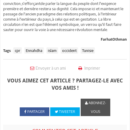
conviction,s'efforçantde parler la langue du peuple dont l'exigence
première et dernière restera sa dignité. Cela impose ici et maintenant le
passage de l'ancien paradigme des relations politiques, à l'intérieur
comme à l'extérieur du pays,à celui qui est en gestation. La libre
circulation n'en est que l'élément symbolique, un verrou qu'il faut faire
sauter pour ouvrir la voie à une nécessaire révolution mentale.
FarhatOthman
:
cpr
Ennahdha
islam
occident
Tunisie
Tags
Envoyer à un ami
Imprimer
VOUS AIMEZ CET ARTICLE ? PARTAGEZ-LE AVEC
VOS AMIS !
ABONNEZ-
PARTAGER
TWEETER
VOUS