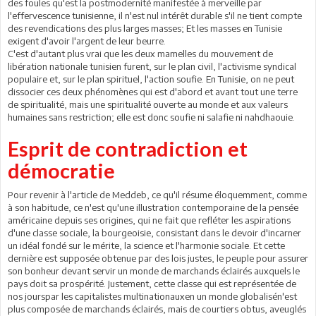
des foules qu'est la postmodernité manifestée à merveille par
l'effervescence tunisienne, il n'est nul intérêt durable s'il ne tient compte
des revendications des plus larges masses; Et les masses en Tunisie
exigent d'avoir l'argent de leur beurre.
C'est d'autant plus vrai que les deux mamelles du mouvement de
libération nationale tunisien furent, sur le plan civil, l'activisme syndical
populaire et, sur le plan spirituel, l'action soufie. En Tunisie, on ne peut
dissocier ces deux phénomènes qui est d'abord et avant tout une terre
de spiritualité, mais une spiritualité ouverte au monde et aux valeurs
humaines sans restriction; elle est donc soufie ni salafie ni nahdhaouie.
Esprit de contradiction et
démocratie
Pour revenir à l'article de Meddeb, ce qu'il résume éloquemment, comme
à son habitude, ce n'est qu'une illustration contemporaine de la pensée
américaine depuis ses origines, qui ne fait que refléter les aspirations
d'une classe sociale, la bourgeoisie, consistant dans le devoir d'incarner
un idéal fondé sur le mérite, la science et l'harmonie sociale. Et cette
dernière est supposée obtenue par des lois justes, le peuple pour assurer
son bonheur devant servir un monde de marchands éclairés auxquels le
pays doit sa prospérité. Justement, cette classe qui est représentée de
nos jourspar les capitalistes multinationauxen un monde globalisén'est
plus composée de marchands éclairés, mais de courtiers obtus, aveuglés