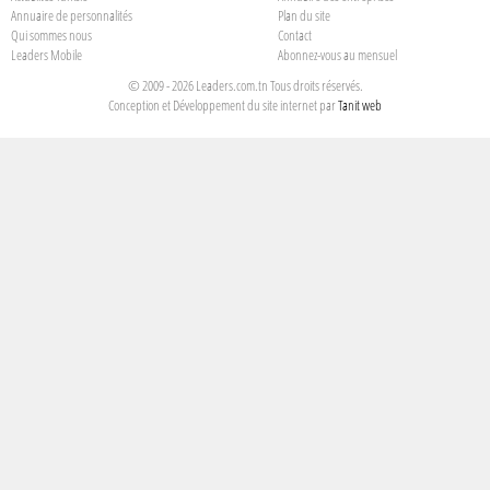
Annuaire de personnalités
Plan du site
Qui sommes nous
Contact
Leaders Mobile
Abonnez-vous au mensuel
© 2009 - 2026 Leaders.com.tn Tous droits réservés.
Conception et Développement du site internet par
Tanit web