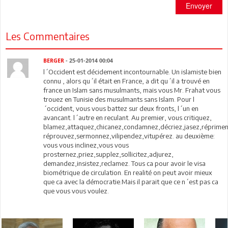
Envoyer
Les Commentaires
BERGER
- 25-01-2014 00:04
l´Occident est décidement incontournable. Un islamiste bien
connu , alors qu´il était en France, a dit qu´il a trouvé en
france un Islam sans musulmants, mais vous Mr. Frahat vous
trouez en Tunisie des musulmants sans Islam. Pour l
´occident, vous vous battez sur deux fronts, l´un en
avancant. l´autre en reculant. Au premier, vous critiquez,
blamez,attaquez,chicanez,condamnez,décriez,jasez,réprime
réprouvez,sermonnez,vilipendez,vitupérez. au deuxième:
vous vous inclinez,vous vous
prosternez,priez,supplez,sollicitez,adjurez,
demandez,insistez,reclamez. Tous ca pour avoir le visa
biométrique de circulation. En realité on peut avoir mieux
que ca avec la démocratie.Mais il parait que ce n´est pas ca
que vous vous voulez.