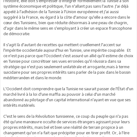
l'histoire, elle doit s'empresser d'intégrer formellement la Tunisie à son
système économique et politique, l'un n'allant pas sans l'autre. J'ai déjà
appelé à l'adhésion de la Tunisie à l'Union européenne et j'ai aussi
suggéré à la France, eu égard à la côte d'amour qu'elle a encore dans le
cœur des Tunisiens, bien que réduite désormais à une peau de chagrin,
d'agir dans le même sens en s'employant à créer un espace francophone
de démocratie.
Il s'agit là d'autant de recettes qui mettent cruellement l'accent sur
l'impéritie occidentale aujourd'hui en Tunisie, une impéritie coupable. Et
ce n'est pas parce que l'Occident s'est assuré un allié qu'il estime de choix
en Tunisie pour concrétiser ses vues erronées qu'il réussira dans sa
stratégie qui n'est pas seulement unilatérale et arrogante,mais à terme
suicidaire pour ses propres intérêts sans parler de la paix dans le bassin
méditerranéen et dans le monde.
L'Occident doit comprendre que la Tunisie ne saurait passer de l'État d'un
marché livré à la loi d'une maffia au pouvoir à celui d'un marché
abandonné au pilotage d'un capital international n'ayant en vue que ses
intérêts matériels.
C'est le sens de la Révolution tunisienne, ce coup du peuple qui n'a pas
été qu'une manœuvre occulte de services étrangers agissant pour leurs
propres intérêts, mais bel et bien une réalité de terrain propice à un
changement qu'on n'a fait que précipiter pour en tirer profit. Or, à l'ère