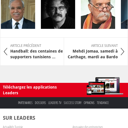
ARTICLE PRÉCÉDENT
ARTICLE SUIVANT
Handball: des centaines de
Mehdi Jomaa, samedi à
supporters tunisiens ...
Carthage, mardi au Bardo
Téléchargez les applications
Leaders
PARTENAIRES
DOSSIERS
LEADERS TV
SUCCESS STORY
OPINIONS
TENDANCE
SUR LEADERS
Actualités Tunisie
Annuaire des entreprises