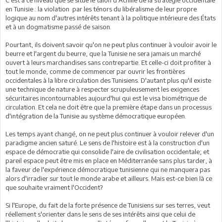
C'est à ce niveau que se situe le talon d'Achille de la stratégie occidentale
en Tunisie : la violation par les ténors du libéralisme de leur propre
logique au nom d'autres intérêts tenant à la politique intérieure des États
et à un dogmatisme passé de saison.
Pourtant, ils doivent savoir qu'on ne peut plus continuer à vouloir avoir le
beurre et l'argent du beurre, que la Tunisie ne sera jamais un marché
ouvert à leurs marchandises sans contrepartie. Et celle-ci doit profiter à
tout le monde, comme de commencer par ouvrir les frontières
occidentales à la libre circulation des Tunisiens. D'autant plus qu'il existe
une technique de nature à respecter scrupuleusement les exigences
sécuritaires incontournables aujourd'hui qui est le visa biométrique de
circulation. Et cela ne doit être que la première étape dans un processus
d'intégration de la Tunisie au système démocratique européen.
Les temps ayant changé, on ne peut plus continuer à vouloir relever d'un
paradigme ancien saturé. Le sens de l'histoire est à la construction d'un
espace de démocratie qui consolide l'aire de civilisation occidentale; et
pareil espace peut être mis en place en Méditerranée sans plus tarder, à
la faveur de l'expérience démocratique tunisienne qui ne manquera pas
alors d'irradier sur tout le monde arabe et ailleurs. Mais est-ce bien là ce
que souhaite vraiment l'Occident?
Si l'Europe, du fait de la forte présence de Tunisiens sur ses terres, veut
réellement s'orienter dans le sens de ses intérêts ainsi que celui de