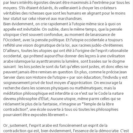
par leurs intérêts égoïstes devant être maximisés à l'extrême par tous les
moyens. S'ils étaient éclairés, ils veilleraient à choyer les créateurs
véritables des richesses que sont les humains en alignant pour le moins
leur statut sur celui réservé aux marchandises.
Bien évidemment, on crie rapidement à l'utopie même sice à quoi on
appelle est inévitable. On oublie, dans le même temps, que la pensée
utopique s'est souvent confondue, au moment de lanaissance de
l'Occident, avec la pensée politique. Et l'utopie occidentale a toujours
reflété une vision dogmatique de la loi, aux racines judéo-chrétiennes.
D'ailleurs, toutes les utopies qui ont été à l'origine de l'esprit rationaliste
occidental, qui prétend aujourd'hui donner des leçons à une civilisation
arabe islamique lui ayanttransmis la lumière, sont basées sur le dogme
suivant : les lois justes le sont du fait qu'elles sont justes, et donc elles ne
peuvent jamais être remises en question. En plus, comme le précise Jean
Servier dans son Histoire de l'utopie « par son éducation; l'individu y est
soigneusement privé de tout moyen d'appréciation. On encourage la
recherche dans les sciences physiques ou mathématiques; mais la
méditation philosophique est interdite si ce n'est sur le Code la nature
devenu philosophie d'État; Aucune utopie, même parmi celles qui se
réclament le plus de la fantaisie, n'imagine un "Temple de la libre
contradiction", une école ouverte à tous où toutes les philosophies
pourraient être exposées librement ».
Or, justement, l'esprit arabe est foncièrement un esprit de la
contradiction qui est, bien évidemment, l'essence de la démocratie. C'est