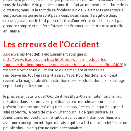
sens de la volonté du peuple comme il l'a fait au moment de la chute de la
dictature; mais il a le tort de se focaliser sur deux éléments essentiels à
ses yeux,mais qui ne le sont pas à ceux desmasses. Il s'agit de deux
erreurs graves qui le font passer à côté d'une vérité dont il ne veut pas
prendre compte et qui fera fatalement échouer son entreprise actuelle
en Tunisie.
Les erreurs de l'Occident
Abdelwaheb Meddeb a éloquemment souligné ici
(
http://www.leaders.com.tn/article/abdelwahab-meddeb-les-
fondements-theoriques-du-soutien-americain-a-l-islamisme?id=13109
) le
tropisme occidental qui théorise d'une manière erronée une
réalitéavérée, tout en restant à sa surface. Pour les détails, on peut
revenir à la magistrale démonstration de M. Meddeb dont je ne partage
cependant pas les conclusions.
Je préciserai juste ici que l'Occident, les États-Unis en tête, font l'erreur
de tabler dans leur nouvelle politique arabe musulmane sur un parti
présenté comme modéré et qui ne l'est pas. Certes, eu égard au grand
allié saoudite, le parti de cheikh Ghannouchi a de quoi séduire les
Américains; nonobstant, il ne fait que caricaturer l'islam des Tunisiens
avec une conception mi-figue mi-raisin qui sera tôt ou tard rejetée par un
peuple plus lucide qu'on ne veut le reconnaître.