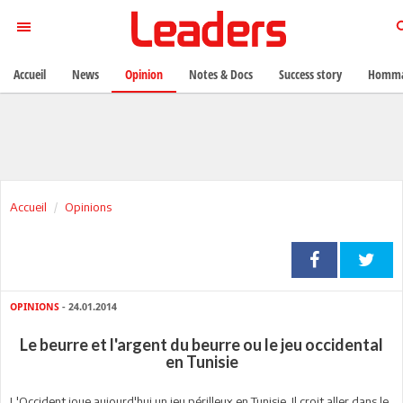
Accueil
News
Opinion
Notes & Docs
Success story
Homma
Accueil
Opinions
OPINIONS
- 24.01.2014
Le beurre et l'argent du beurre ou le jeu occidental
en Tunisie
L'Occident joue aujourd'hui un jeu périlleux en Tunisie. Il croit aller dans le