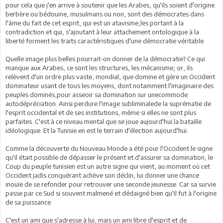
pour cela que j'en arrive à soutenir que les Arabes, qu'ils soient d'origine
berbère ou bédouine, musulmans ou non, sont des démocrates dans
l'âme du fait de cet esprit, qui est un atavisme,les portant à la
contradiction et qui, s'ajoutant à leur attachement ontologique à la
liberté forment les traits caractéristiques d'une démocratie véritable.
Quelle image plus belles pourrait-on donner de la démocratie? Ce qui
manque aux Arabes, ce sont les structures, les mécanisme; or, ils
relèvent d'un ordre plus vaste, mondial, que domine et gère un Occident
dominateur usant de tous les moyens, dont notamment l'imaginaire des
peuples dominés,pour asseoir sa domination sur unecommode
autodépréciation. Ainsi perdure l'image subliminalede la suprématie de
l'esprit occidental et de ses institutions, même si elles ne sont plus
parfaites. C'est à ce niveau mental que se joue aujourd'hui la bataille
idéologique. Et la Tunisie en est le terrain d'élection aujourd'hui.
Comme la découverte du Nouveau Monde a été pour l'Occident le signe
qu'il était possible de dépasser le présent et d'assurer sa domination, le
Coup du peuple tunisien est un autre signe qui vient, au moment où cet
Occident jadis conquérant achève son déclin, lui donner une chance
inouïe de se refonder pour retrouver une seconde jeunesse. Car sa survie
passe par ce Sud si souvent malmené et dédaigné bien qu'il fut à l'origine
de sa puissance.
C'est un ami que s'adresse à lui, mais un ami libre d'esprit et de