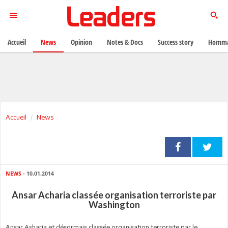
Accueil
News
Opinion
Notes & Docs
Success story
Homma
Accueil
News
NEWS
- 10.01.2014
Ansar Acharia classée organisation terroriste par
Washington
Ansar Asharia et désormais classée organisation terroriste par le