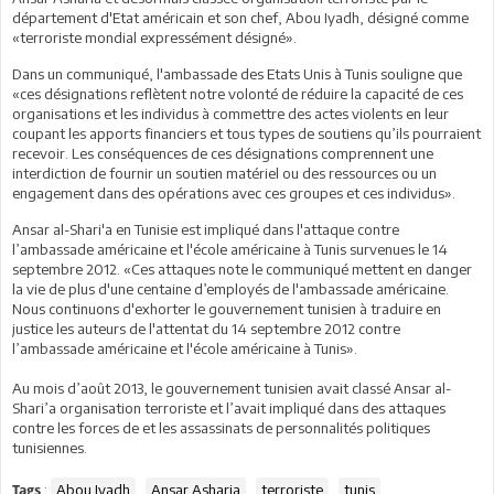
département d'Etat américain et son chef, Abou Iyadh, désigné comme
«terroriste mondial expressément désigné».
Dans un communiqué, l'ambassade des Etats Unis à Tunis souligne que
«ces désignations reflètent notre volonté de réduire la capacité de ces
organisations et les individus à commettre des actes violents en leur
coupant les apports financiers et tous types de soutiens qu’ils pourraient
recevoir. Les conséquences de ces désignations comprennent une
interdiction de fournir un soutien matériel ou des ressources ou un
engagement dans des opérations avec ces groupes et ces individus».
Ansar al-Shari'a en Tunisie est impliqué dans l'attaque contre
l’ambassade américaine et l'école américaine à Tunis survenues le 14
septembre 2012. «Ces attaques note le communiqué mettent en danger
la vie de plus d'une centaine d’employés de l'ambassade américaine.
Nous continuons d'exhorter le gouvernement tunisien à traduire en
justice les auteurs de l'attentat du 14 septembre 2012 contre
l’ambassade américaine et l'école américaine à Tunis».
Au mois d’août 2013, le gouvernement tunisien avait classé Ansar al-
Shari’a organisation terroriste et l’avait impliqué dans des attaques
contre les forces de et les assassinats de personnalités politiques
tunisiennes.
:
Abou Iyadh
Ansar Asharia
terroriste
tunis
Tags