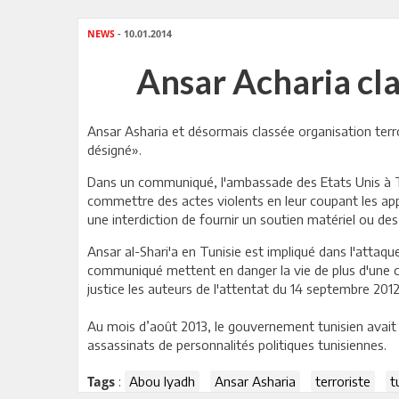
NEWS
- 10.01.2014
Ansar Acharia cla
Ansar Asharia et désormais classée organisation ter
désigné».
Dans un communiqué, l'ambassade des Etats Unis à Tun
commettre des actes violents en leur coupant les app
une interdiction de fournir un soutien matériel ou d
Ansar al-Shari'a en Tunisie est impliqué dans l'attaq
communiqué mettent en danger la vie de plus d'une c
justice les auteurs de l'attentat du 14 septembre 201
Au mois d’août 2013, le gouvernement tunisien avait c
assassinats de personnalités politiques tunisiennes.
:
Abou Iyadh
Ansar Asharia
terroriste
t
Tags