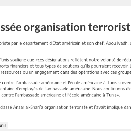
ssée organisation terrori
roriste par le département d'Etat américain et son chef, Abou Iyad
is souligne que «ces désignations reflètent notre volonté de réduire
orts financiers et tous types de soutiens qu’ils pourraient recevoi
es ressources ou un engagement dans des opérations avec ces groupes
ue contre l’ambassade américaine et l'école américaine à Tunis surv
entaine d’employés de l'ambassade américaine. Nous continuons d'e
2 contre l’ambassade américaine et l'école américaine à Tunis».
lassé Ansar al-Shari’a organisation terroriste et l’avait impliqué dan
unis