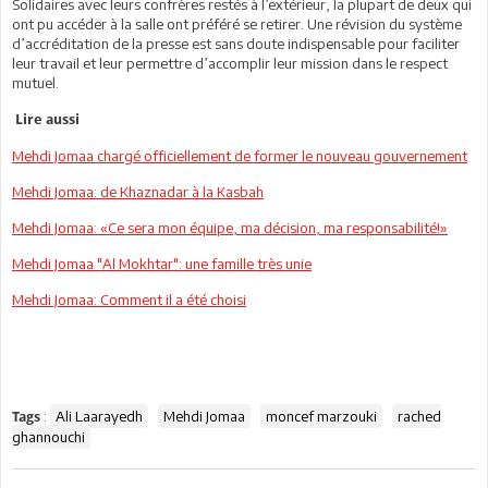
Solidaires avec leurs confrères restés à l’extérieur, la plupart de deux qui
ont pu accéder à la salle ont préféré se retirer. Une révision du système
d’accréditation de la presse est sans doute indispensable pour faciliter
leur travail et leur permettre d’accomplir leur mission dans le respect
mutuel.
Lire aussi
Mehdi Jomaa chargé officiellement de former le nouveau gouvernement
Mehdi Jomaa: de Khaznadar à la Kasbah
Mehdi Jomaa: «Ce sera mon équipe, ma décision, ma responsabilité!»
Mehdi Jomaa "Al Mokhtar": une famille très unie
Mehdi Jomaa: Comment il a été choisi
:
Ali Laarayedh
Mehdi Jomaa
moncef marzouki
rached
Tags
ghannouchi