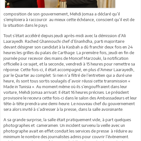
composition de son gouvernement, Mehdi Jomaa a déclaré qu’il
s’emploiera à raccourcir au mieux cette échéance, conscient qu’il est de
la situation dans le pays.
Tout s’était accéléré depuis jeudi après-midi avec la démission d’Ali
Laarayedh. Rached Ghannouchi chef d’Enanhdha, parti majoritaire
devant désigner son candidat à la Kasbah a dû franchir deux fois en 24
heures les grilles du palais de Carthage. La première fois, jeudi en fin de
journée pour recevoir des mains de Moncef Marzouki, la notification
officielle à ce sujet, et la seconde, vendredi à 15 heures pour remettre sa
réponse. Cette fois-ci, il était accompagné, en plus d’Ameur Laarayedh,
par le Quarter au complet. Si rien n’a filtré de l’entretien qui a duré une
heure, ils sont tous sortis soulagés d’avoir réussi cette transmission «
Made in Tunisia ». Au moment même où ils s’engouffraient dans leur
voiture, Mehdi Jomaa arrivait. Il était 16 heures précises. Le président
provisoire le recevra cette fois-ci dans le salon des Ambassadeurs et leur
tête-à-tête prendra une demi-heure. Le nouveau chef du gouvernement
sera alors invité à s’adresser à la presse, dans la salle avoisinante.
A sa grande surprise, la salle était pratiquement vide, à part quelques
photographes et cameramen. Un incident survenu la veille avec un
photographe avait en effet conduit les services de presse à réduire au
minimum le nombre des journalistes admis pour couvrir l’évènement.