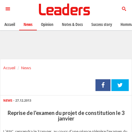
Accueil
News
Opinion
Notes & Docs
Success story
Homma
Accueil
News
NEWS
- 27.12.2013
Reprise de l'examen du projet de constitution le 3
janvier
L’ANC reprendra le 3 janvier au cours d’une séance plénière l'examen du