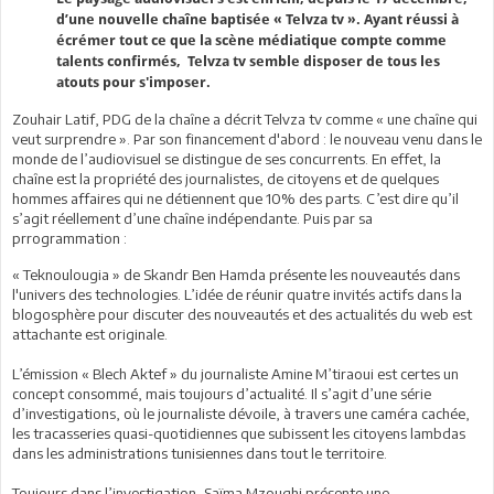
d’une nouvelle chaîne baptisée « Telvza tv ». Ayant réussi à
écrémer tout ce que la scène médiatique compte comme
talents confirmés, Telvza tv semble disposer de tous les
atouts pour s'imposer.
Zouhair Latif, PDG de la chaîne a décrit Telvza tv comme « une chaîne qui
veut surprendre ». Par son financement d'abord : le nouveau venu dans le
monde de l’audiovisuel se distingue de ses concurrents. En effet, la
chaîne est la propriété des journalistes, de citoyens et de quelques
hommes affaires qui ne détiennent que 10% des parts. C’est dire qu’il
s’agit réellement d’une chaîne indépendante. Puis par sa
prrogrammation :
« Teknoulougia » de Skandr Ben Hamda présente les nouveautés dans
l'univers des technologies. L’idée de réunir quatre invités actifs dans la
blogosphère pour discuter des nouveautés et des actualités du web est
attachante est originale.
L’émission « Blech Aktef » du journaliste Amine M’tiraoui est certes un
concept consommé, mais toujours d’actualité. Il s’agit d’une série
d’investigations, où le journaliste dévoile, à travers une caméra cachée,
les tracasseries quasi-quotidiennes que subissent les citoyens lambdas
dans les administrations tunisiennes dans tout le territoire.
Toujours dans l’investigation, Saïma Mzoughi présente une