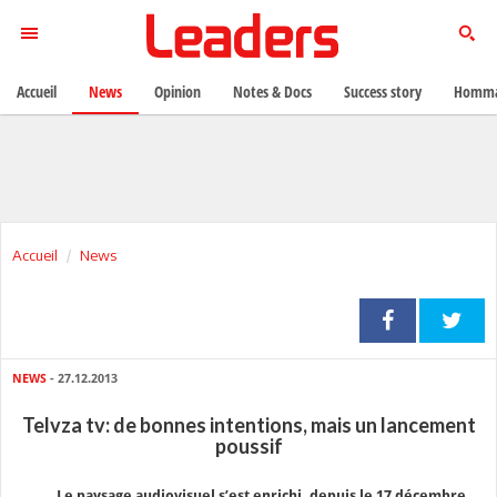
Accueil
News
Opinion
Notes & Docs
Success story
Homma
Accueil
News
NEWS
- 27.12.2013
Telvza tv: de bonnes intentions, mais un lancement
poussif
Le paysage audiovisuel s’est enrichi, depuis le 17 décembre,