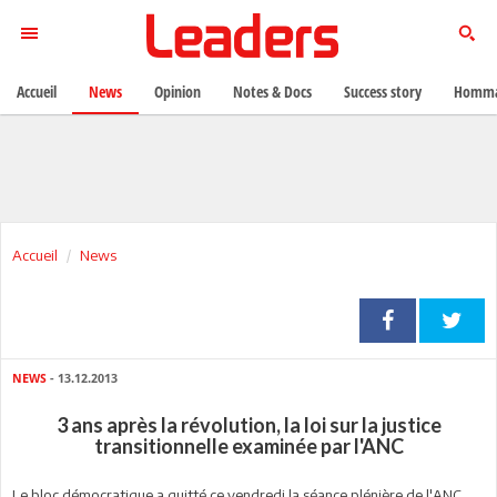
Accueil
News
Opinion
Notes & Docs
Success story
Homma
Accueil
News
NEWS
- 13.12.2013
3 ans après la révolution, la loi sur la justice
transitionnelle examinée par l'ANC
Le bloc démocratique a quitté ce vendredi la séance plénière de l'ANC