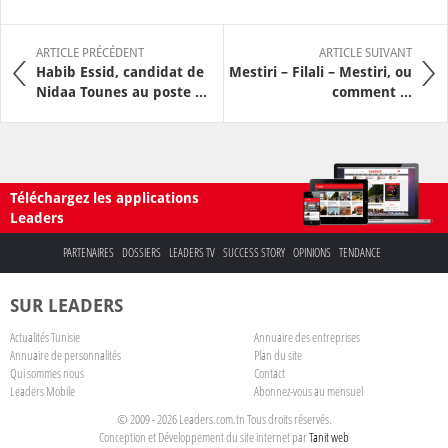
ARTICLE PRÉCÉDENT
ARTICLE SUIVANT
Habib Essid, candidat de
Mestiri – Filali – Mestiri, ou
Nidaa Tounes au poste ...
comment ...
Téléchargez les applications
Leaders
PARTENAIRES
DOSSIERS
LEADERS TV
SUCCESS STORY
OPINIONS
TENDANCE
SUR LEADERS
Actualités Tunisie
Annuaire des entreprises
Annuaire de personnalités
Plan du site
Qui sommes nous
Contact
Leaders Mobile
Abonnez-vous au mensuel
© 2009 - 2026 Leaders.com.tn Tous droits réservés.
Conception et Développement du site internet par
Tanit web