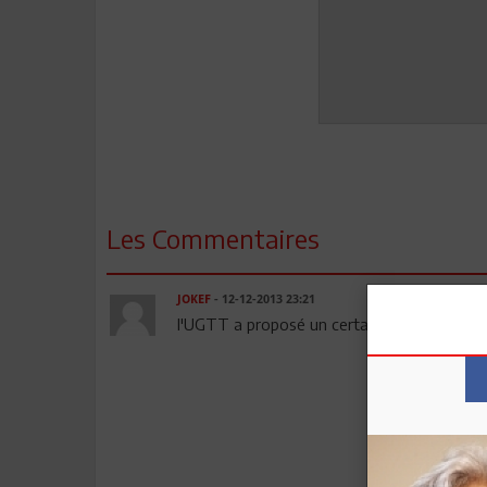
Les Commentaires
JOKEF
- 12-12-2013 23:21
l'UGTT a proposé un certain Fadhel Khlil p