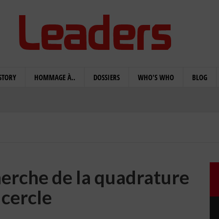
STORY
HOMMAGE À..
DOSSIERS
WHO'S WHO
BLOG
herche de la quadrature
 cercle