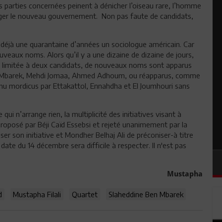
es parties concernées peinent à dénicher l’oiseau rare, l’homme
riger le nouveau gouvernement. Non pas faute de candidats,
a déjà une quarantaine d’années un sociologue américain. Car
uveaux noms. Alors qu’il y a une dizaine de dizaine de jours,
nt limitée à deux candidats, de nouveaux noms sont apparus
Ben Mbarek, Mehdi Jomaa, Ahmed Adhoum, ou réapparus, comme
u mordicus par Ettakattol, Ennahdha et El Joumhouri sans
 qui n’arrange rien, la multiplicité des initiatives visant à
 proposé par Béji Caïd Essebsi et rejeté unanimement par la
er son initiative et Mondher Belhaj Ali de préconiser-à titre
date du 14 décembre sera difficile à respecter. Il n'est pas
Mustapha
d
Mustapha Filali
Quartet
Slaheddine Ben Mbarek