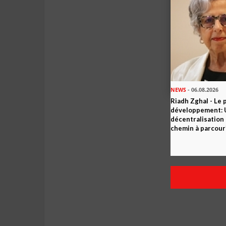
NEWS
- 06.08.2026
Riadh Zghal - Le 
développement: U
décentralisation 
chemin à parcour