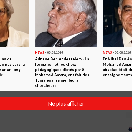
NEWS
- 05.08.2026
NEWS
- 05.08.2026
plan de
Adnene Ben Abdesselem - La
Pr Nihel Ben Am
n pas vers la
formation et les choix
Mohamed Amara:
sur un long
pédagogiques dictés par Si
absolue était d
ir
Mohamed Amara, ont fait des
enseignements 
Tunisiens les meilleurs
chercheurs
Ne plus afficher