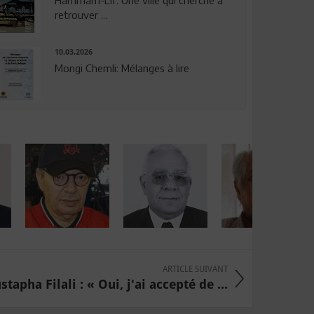
Hammam-Lif: Une ville qui cherche à
retrouver ...
10.03.2026
Mongi Chemli: Mélanges à lire
ARTICLE SUIVANT
tapha Filali : « Oui, j'ai accepté de ...