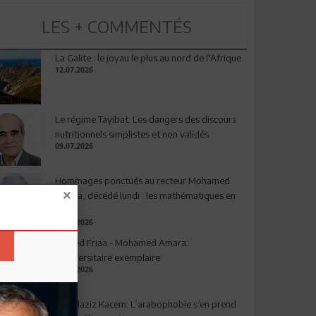
LES + COMMENTÉS
La Galite : le joyau le plus au nord de l'Afrique
12.07.2026
Le régime Tayibat: Les dangers des discours
nutritionnels simplistes et non validés
09.07.2026
Hommages ponctués au recteur Mohamed
Amara, décédé lundi : les mathématiques en
deuil
03.08.2026
Ahmed Friaa - Mohamed Amara:
l’Universitaire exemplaire
04.08.2026
Abdelaziz Kacem: L’arabophobie s’en prend