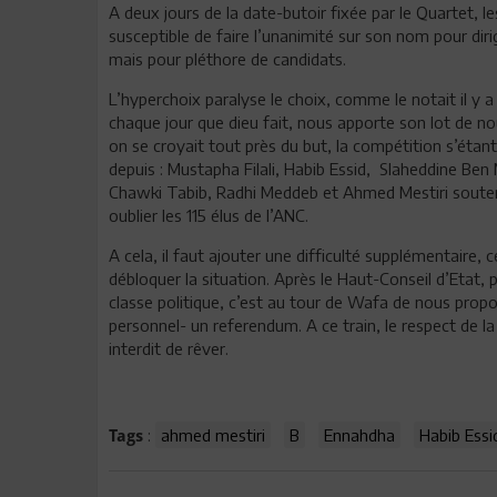
A deux jours de la date-butoir fixée par le Quartet, l
susceptible de faire l’unanimité sur son nom pour di
mais pour pléthore de candidats.
L’hyperchoix paralyse le choix, comme le notait il y 
chaque jour que dieu fait, nous apporte son lot de no
on se croyait tout près du but, la compétition s’éta
depuis : Mustapha Filali, Habib Essid, Slaheddine 
Chawki Tabib, Radhi Meddeb et Ahmed Mestiri souten
oublier les 115 élus de l’ANC.
A cela, il faut ajouter une difficulté supplémentaire, ce
débloquer la situation. Après le Haut-Conseil d’Etat,
classe politique, c’est au tour de Wafa de nous propos
personnel- un referendum. A ce train, le respect de la 
interdit de rêver.
:
ahmed mestiri
B
Ennahdha
Habib Essi
Tags