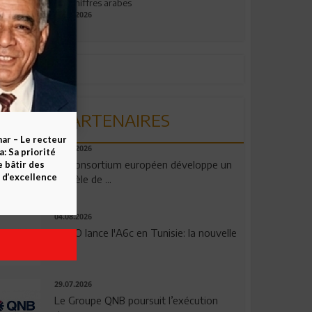
aux chiffres arabes
09.07.2026
PARTENAIRES
ar – Le recteur
06.08.2026
 Sa priorité
Un consortium européen développe un
e bâtir des
d’excellence
modèle de ...
04.08.2026
OPPO lance l'A6c en Tunisie: la nouvelle
...
29.07.2026
Le Groupe QNB poursuit l’exécution