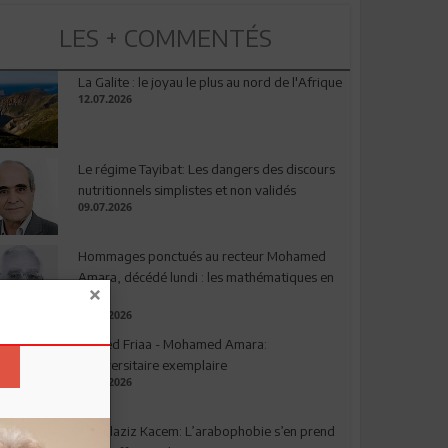
LES + COMMENTÉS
La Galite : le joyau le plus au nord de l'Afrique
12.07.2026
Le régime Tayibat: Les dangers des discours
nutritionnels simplistes et non validés
09.07.2026
Hommages ponctués au recteur Mohamed
Amara, décédé lundi : les mathématiques en
deuil
03.08.2026
Ahmed Friaa - Mohamed Amara:
l’Universitaire exemplaire
04.08.2026
Abdelaziz Kacem: L’arabophobie s’en prend