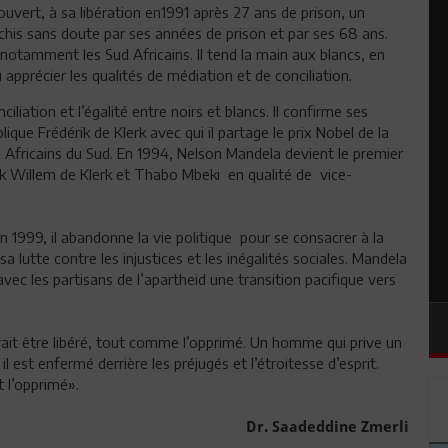
ouvert, à sa libération en1991 après 27 ans de prison, un
his sans doute par ses années de prison et par ses 68 ans.
otamment les Sud Africains. Il tend la main aux blancs, en
u apprécier les qualités de médiation et de conciliation.
iliation et l’égalité entre noirs et blancs. Il confirme ses
ique Frédérik de Klerk avec qui il partage le prix Nobel de la
ux Africains du Sud. En 1994, Nelson Mandela devient le premier
rik Willem de Klerk et Thabo Mbeki en qualité de vice-
n 1999, il abandonne la vie politique pour se consacrer à la
utte contre les injustices et les inégalités sociales. Mandela
avec les partisans de l’apartheid une transition pacifique vers
ultiraciale.
devait être libéré, tout comme l’opprimé. Un homme qui prive un
l est enfermé derrière les préjugés et l’étroitesse d’esprit.
et l’opprimé».
Dr. Saadeddine Zmerli