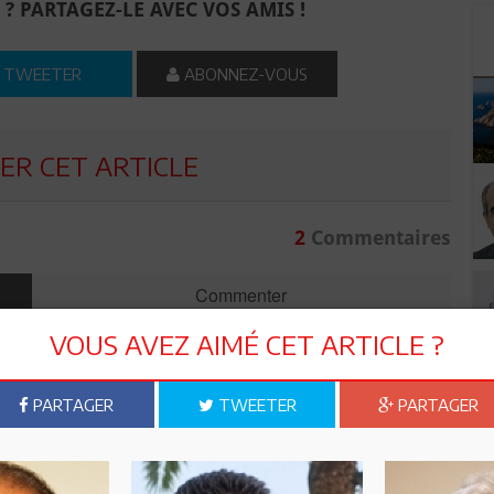
 ? PARTAGEZ-LE AVEC VOS AMIS !
TWEETER
ABONNEZ-VOUS
R CET ARTICLE
2
Commentaires
Commenter
VOUS AVEZ AIMÉ CET ARTICLE ?
PARTAGER
TWEETER
PARTAGER