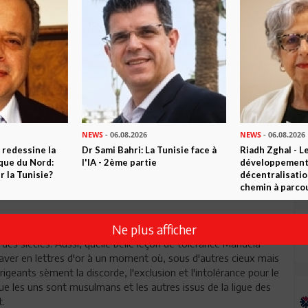
Envoyer
NEWS
- 06.08.2026
NEWS
- 06.08.2026
 redessine la
Dr Sami Bahri: La Tunisie face à
Riadh Zghal - L
ique du Nord:
l'IA - 2ème partie
développement:
 la Tunisie?
décentralisatio
.Oui, nous avons tant besoin, sous nos cieux et à l'heure
chemin à parcou
ent ces nobles convictions.
Ne plus afficher
race de politiques ayant incarné le vingtième siècle. Ils
des siècles. Aussi, quelle belle leçon de tolérance Mandela
graver en lettres d'or à un moment où, sous d'autres cieux mais
igeants sèment la discorde, l'exclusion et l'intolérance pour le
que les uns sont musulmans et les autres issus de la ligue des
t.