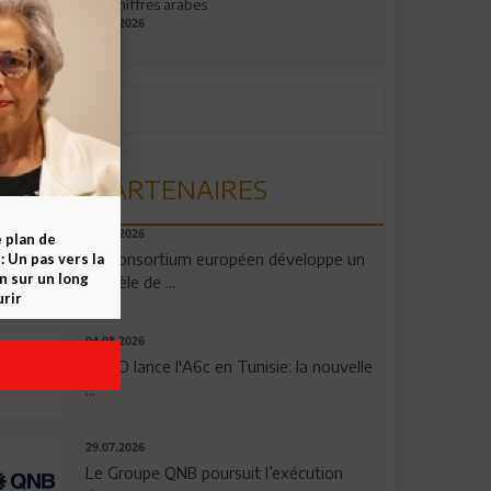
aux chiffres arabes
09.07.2026
PARTENAIRES
06.08.2026
e plan de
Un consortium européen développe un
 Un pas vers la
n sur un long
modèle de ...
rir
04.08.2026
OPPO lance l'A6c en Tunisie: la nouvelle
...
29.07.2026
Le Groupe QNB poursuit l’exécution