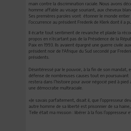
main contre la discrimination raciale. Nous avons déc
homme affable au visage souriant, aux cheveux blanc
Ses premières paroles vont étonner le monde entier n
l’occurrence au président Frederik de Klerk dont il a p
Il écarte tout sentiment de revanche et plaide la réconc
propos en n’écartant pas de la Présidence de la Républ
Paix en 1993. Ils avaient épargné une guerre civile a
président noir de l'Afrique du Sud secondé par Frede
présidents.
Désintéressé par le pouvoir, à la fin de son mandat, e
défense de nombreuses causes tout en poursuivant sa l
restera dans l’histoire pour avoir négocié pied à pied 
une démocratie m
«Je savais parfaitement, disait il, que l’oppresseur 
autre homme de sa liberté est prisonnier de sa haine, i
Telle était ma mission : libérer à la fois l’oppresseur 