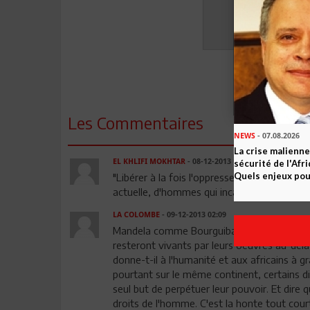
Les Commentaires
NEWS
- 07.08.2026
La crise malienne
EL KHLIFI MOKHTAR
- 08-12-2013 19:04
sécurité de l'Afr
Quels enjeux pour
"Libérer à la fois l'oppresseur et l'opprimé"
actuelle, d'hommes qui incarnent et partag
LA COLOMBE
- 09-12-2013 02:09
Mandela comme Bourguiba appartient à cette 
resteront vivants par leurs oeuvres au-delà 
donne-t-il à l'humanité et aux africains à 
pourtant sur le même continent, certains dir
seul but de perpétuer leur pouvoir. Et dire 
droits de l'homme. C'est la honte tout cour