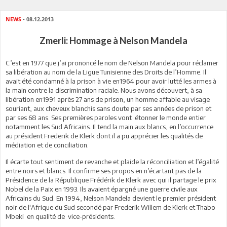
NEWS
- 08.12.2013
Zmerli: Hommage à Nelson Mandela
C’est en 1977 que j’ai prononcé le nom de Nelson Mandela pour réclamer
sa libération au nom de la Ligue Tunisienne des Droits de l’Homme. Il
avait été condamné à la prison à vie en1964 pour avoir lutté les armes à
la main contre la discrimination raciale. Nous avons découvert, à sa
libération en1991 après 27 ans de prison, un homme affable au visage
souriant, aux cheveux blanchis sans doute par ses années de prison et
par ses 68 ans. Ses premières paroles vont étonner le monde entier
notamment les Sud Africains. Il tend la main aux blancs, en l’occurrence
au président Frederik de Klerk dont il a pu apprécier les qualités de
médiation et de conciliation.
Il écarte tout sentiment de revanche et plaide la réconciliation et l’égalité
entre noirs et blancs. Il confirme ses propos en n’écartant pas de la
Présidence de la République Frédérik de Klerk avec qui il partage le prix
Nobel de la Paix en 1993. Ils avaient épargné une guerre civile aux
Africains du Sud. En 1994, Nelson Mandela devient le premier président
noir de l'Afrique du Sud secondé par Frederik Willem de Klerk et Thabo
Mbeki en qualité de vice-présidents.