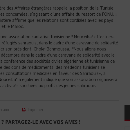
re des Affaires étrangères rappelle la position de la Tunisie
ies concernées, s’agissant d’une affaire du ressort de l’ONU. »
istère affirme que les relations sont cordiales avec les pays
 et le Maroc.
une association caritative tunisienne " Nouceiba" effectuera
réfugiés sahraouis, dans le cadre d'une caravane de solidarité
ger son président, Chokri Benmoussa. "Nous allons nous
décembre dans le cadre d'une caravane de solidarité avec le
«la conférence des sociétés civiles algérienne et tunisienne de
tre des dons de médicaments, des médecins tunisiens se
es consultations médicales en faveur des Sahraouis», a
"Nouceiba" a également indiqué que son association organisera
 activités sportives au profit des jeunes sahraouis.
n ami
Imprimer
 ? PARTAGEZ-LE AVEC VOS AMIS !