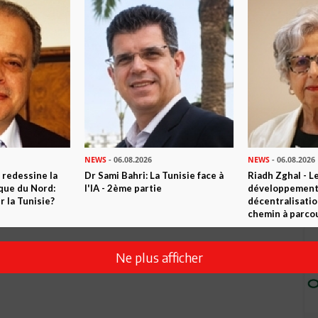
NEWS
- 06.08.2026
NEWS
- 06.08.2026
 redessine la
Dr Sami Bahri: La Tunisie face à
Riadh Zghal - L
ique du Nord:
l'IA - 2ème partie
développement:
 la Tunisie?
décentralisatio
chemin à parcou
Ne plus afficher