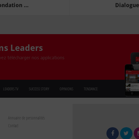
ndation ...
Dialogue 
ons Leaders
ez télécharger nos applications
LEADERS TV
SUCCESS STORY
OPINIONS
TENDANCE
Annuaire de personnalités
Contact