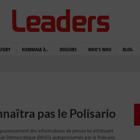
STORY
HOMMAGE À..
DOSSIERS
WHO'S WHO
BLOG
naîtra pas le Polisario
vigoureusement des informations de presse lui attribuant
ouie Démocratique (RASD) autoproclamée par le Polisario.