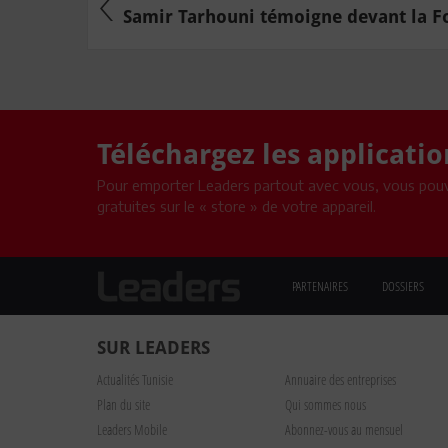
Samir Tarhouni témoigne devant la Fo
Téléchargez les applicati
Pour emporter Leaders partout avec vous, vous pouv
gratuites sur le « store » de votre appareil.
PARTENAIRES
DOSSIERS
SUR LEADERS
Actualités Tunisie
Annuaire des entreprises
Plan du site
Qui sommes nous
Leaders Mobile
Abonnez-vous au mensuel