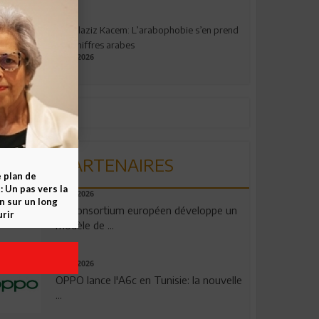
Abdelaziz Kacem: L’arabophobie s’en prend
aux chiffres arabes
09.07.2026
PARTENAIRES
e plan de
 Un pas vers la
06.08.2026
n sur un long
Un consortium européen développe un
rir
modèle de ...
04.08.2026
OPPO lance l'A6c en Tunisie: la nouvelle
...