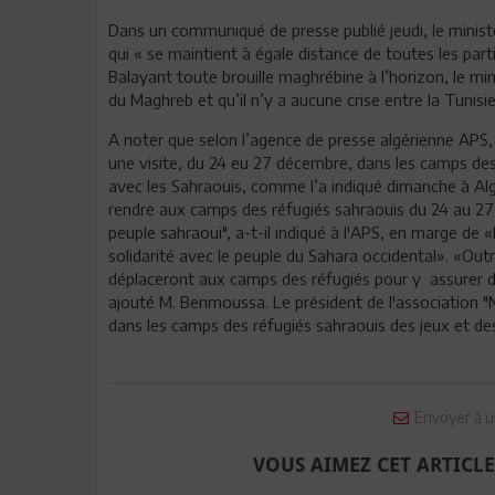
Dans un communiqué de presse publié jeudi, le ministè
qui « se maintient à égale distance de toutes les part
Balayant toute brouille maghrébine à l’horizon, le min
du Maghreb et qu’il n’y a aucune crise entre la Tunisie
A noter que selon l’agence de presse algérienne APS, 
une visite, du 24 eu 27 décembre, dans les camps des 
avec les Sahraouis, comme l’a indiqué dimanche à Al
rendre aux camps des réfugiés sahraouis du 24 au 27 
peuple sahraoui", a-t-il indiqué à l'APS, en marge de 
solidarité avec le peuple du Sahara occidental». «Ou
déplaceront aux camps des réfugiés pour y assurer d
ajouté M. Benmoussa. Le président de l'association 
dans les camps des réfugiés sahraouis des jeux et des
Envoyer à u
VOUS AIMEZ CET ARTICLE