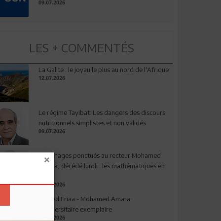
09.07.2026
LES + COMMENTÉS
La Galite : le joyau le plus au nord de l'Afrique
12.07.2026
Le régime Tayibat: Les dangers des discours
nutritionnels simplistes et non validés
09.07.2026
Hommages ponctués au recteur Mohamed
Amara, décédé lundi : les mathématiques en
deuil
03.08.2026
Ahmed Friaa - Mohamed Amara:
l’Universitaire exemplaire
04.08.2026