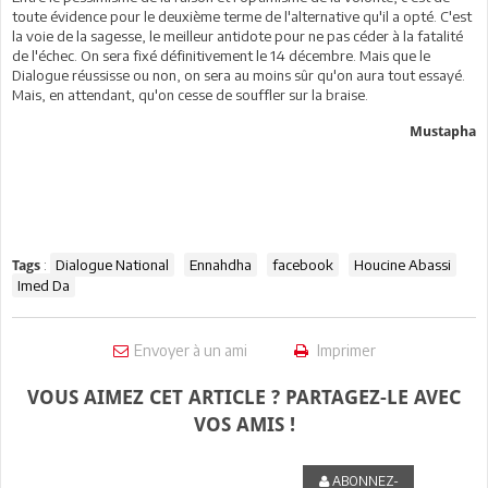
toute évidence pour le deuxième terme de l'alternative qu'il a opté. C'est
la voie de la sagesse, le meilleur antidote pour ne pas céder à la fatalité
de l'échec. On sera fixé définitivement le 14 décembre. Mais que le
Dialogue réussisse ou non, on sera au moins sûr qu'on aura tout essayé.
Mais, en attendant, qu'on cesse de souffler sur la braise.
Mustapha
:
Dialogue National
Ennahdha
facebook
Houcine Abassi
Tags
Imed Da
Envoyer à un ami
Imprimer
VOUS AIMEZ CET ARTICLE ? PARTAGEZ-LE AVEC
VOS AMIS !
ABONNEZ-