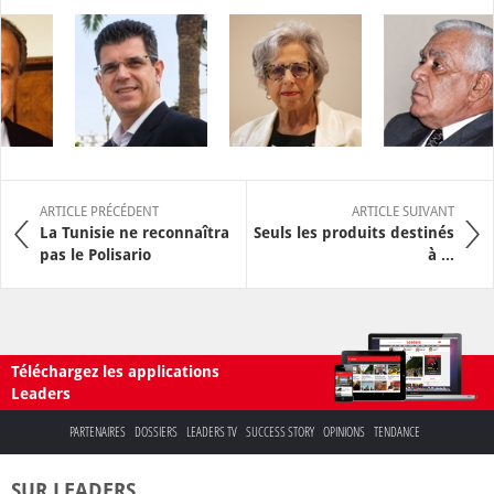
ARTICLE PRÉCÉDENT
ARTICLE SUIVANT
La Tunisie ne reconnaîtra
Seuls les produits destinés
pas le Polisario
à ...
Téléchargez les applications
Leaders
PARTENAIRES
DOSSIERS
LEADERS TV
SUCCESS STORY
OPINIONS
TENDANCE
SUR LEADERS