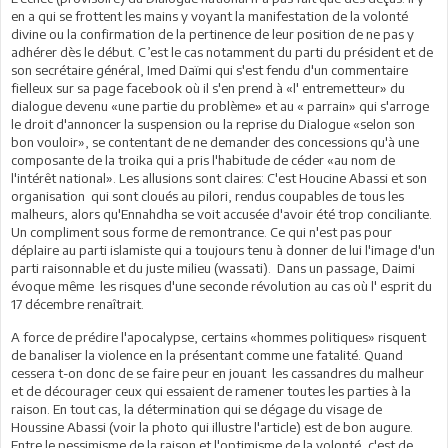
en a qui se frottent les mains y voyant la manifestation de la volonté
divine ou la confirmation de la pertinence de leur position de ne pas y
adhérer dès le début. C’est le cas notamment du parti du président et de
son secrétaire général, Imed Daïmi qui s'est fendu d'un commentaire
fielleux sur sa page facebook où il s'en prend à «l' entremetteur» du
dialogue devenu «une partie du problème» et au « parrain» qui s'arroge
le droit d'annoncer la suspension ou la reprise du Dialogue «selon son
bon vouloir», se contentant de ne demander des concessions qu'à une
composante de la troika qui a pris l'habitude de céder «au nom de
l'intérêt national». Les allusions sont claires: C'est Houcine Abassi et son
organisation qui sont cloués au pilori, rendus coupables de tous les
malheurs, alors qu'Ennahdha se voit accusée d'avoir été trop conciliante.
Un compliment sous forme de remontrance. Ce qui n'est pas pour
déplaire au parti islamiste qui a toujours tenu à donner de lui l'image d'un
parti raisonnable et du juste milieu (wassati). Dans un passage, Daimi
évoque même les risques d'une seconde révolution au cas où l' esprit du
17 décembre renaîtrait.
A force de prédire l'apocalypse, certains «hommes politiques» risquent
de banaliser la violence en la présentant comme une fatalité. Quand
cessera t-on donc de se faire peur en jouant les cassandres du malheur
et de décourager ceux qui essaient de ramener toutes les parties à la
raison. En tout cas, la détermination qui se dégage du visage de
Houssine Abassi (voir la photo qui illustre l'article) est de bon augure.
Entre le pessimisme de la raison et l'optimisme de la volonté, c'est de