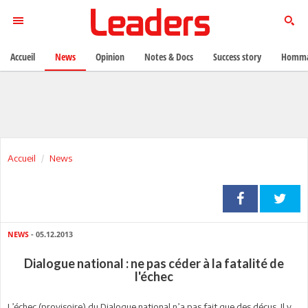
Accueil
News
Opinion
Notes & Docs
Success story
Homma
Accueil
News
NEWS
- 05.12.2013
Dialogue national : ne pas céder à la fatalité de
l'échec
L’échec (provisoire) du Dialogue national n’a pas fait que des déçus. Il y