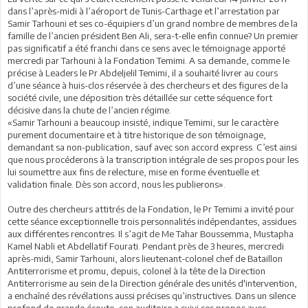
dans l’après-midi à l’aéroport de Tunis-Carthage et l’arrestation par
Samir Tarhouni et ses co-équipiers d’un grand nombre de membres de la
famille de l’ancien président Ben Ali, sera-t-elle enfin connue? Un premier
pas significatif a été franchi dans ce sens avec le témoignage apporté
mercredi par Tarhouni à la Fondation Temimi. A sa demande, comme le
précise à Leaders le Pr Abdeljelil Temimi, il a souhaité livrer au cours
d’une séance à huis-clos réservée à des chercheurs et des figures de la
société civile, une déposition très détaillée sur cette séquence fort
décisive dans la chute de l’ancien régime.
«Samir Tarhouni a beaucoup insisté, indique Temimi, sur le caractère
purement documentaire et à titre historique de son témoignage,
demandant sa non-publication, sauf avec son accord express. C’est ainsi
que nous procéderons à la transcription intégrale de ses propos pour les
lui soumettre aux fins de relecture, mise en forme éventuelle et
validation finale. Dès son accord, nous les publierons».
Outre des chercheurs attitrés de la Fondation, le Pr Temimi a invité pour
cette séance exceptionnelle trois personnalités indépendantes, assidues
aux différentes rencontres. Il s’agit de Me Tahar Boussemma, Mustapha
Kamel Nabli et Abdellatif Fourati. Pendant près de 3 heures, mercredi
après-midi, Samir Tarhouni, alors lieutenant-colonel chef de Bataillon
Antiterrorisme et promu, depuis, colonel à la tête de la Direction
Antiterrorisme au sein de la Direction générale des unités d'intervention,
a enchaîné des révélations aussi précises qu’instructives. Dans un silence