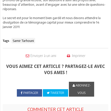
profond de grande écoute, son auditoire a suivi ses propos avec
beaucoup d’attention, avant d’engager avec lui une série de questions-
réponses.
Le secret est pour le moment bien gardé et nous devons attendre la
divulgation de ce témoignage capital pour mieux comprendre le 14
Janvier 2011.
:
Samir Tarhouni
Tags
Envoyer à un ami
Imprimer
VOUS AIMEZ CET ARTICLE ? PARTAGEZ-LE AVEC
VOS AMIS !
ABONNEZ-
PARTAGER
TWEETER
VOUS
COMMENTER CET ARTICLE