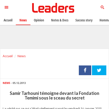
Accueil
News
Opinion
Notes & Docs
Success story
Homma
Accueil
News
NEWS
- 05.12.2013
Samir Tarhouni témoigne devant la Fondation
Temimi sous le sceau du secret
La vérité sur ce qui s’était réellement passé le vendredi 14 janvier 2011