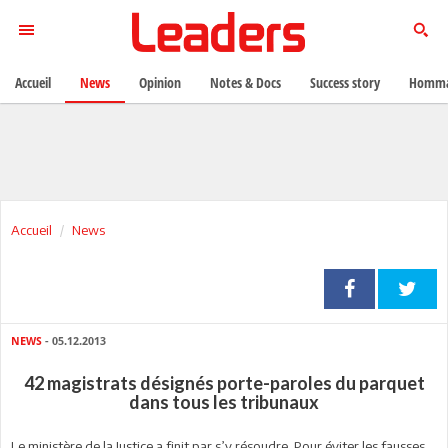
Accueil
News
Opinion
Notes & Docs
Success story
Homma
Accueil
News
NEWS
- 05.12.2013
42 magistrats désignés porte-paroles du parquet
dans tous les tribunaux
Le ministère de la Justice a finit par s’y résoudre. Pour éviter les fausses