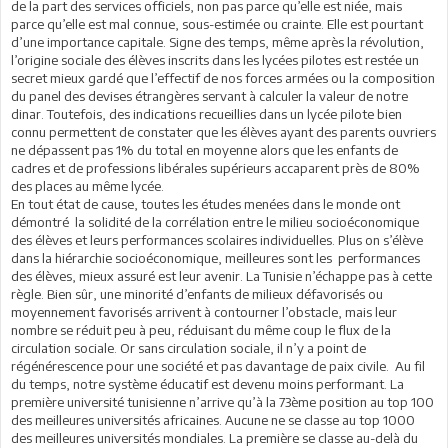
de la part des services officiels, non pas parce qu’elle est niée, mais
parce qu’elle est mal connue, sous-estimée ou crainte. Elle est pourtant
d’une importance capitale. Signe des temps, même après la révolution,
l’origine sociale des élèves inscrits dans les lycées pilotes est restée un
secret mieux gardé que l’effectif de nos forces armées ou la composition
du panel des devises étrangères servant à calculer la valeur de notre
dinar. Toutefois, des indications recueillies dans un lycée pilote bien
connu permettent de constater que les élèves ayant des parents ouvriers
ne dépassent pas 1% du total en moyenne alors que les enfants de
cadres et de professions libérales supérieurs accaparent près de 80%
des places au même lycée.
En tout état de cause, toutes les études menées dans le monde ont
démontré la solidité de la corrélation entre le milieu socioéconomique
des élèves et leurs performances scolaires individuelles. Plus on s’élève
dans la hiérarchie socioéconomique, meilleures sont les performances
des élèves, mieux assuré est leur avenir. La Tunisie n’échappe pas à cette
règle. Bien sûr, une minorité d’enfants de milieux défavorisés ou
moyennement favorisés arrivent à contourner l’obstacle, mais leur
nombre se réduit peu à peu, réduisant du même coup le flux de la
circulation sociale. Or sans circulation sociale, il n’y a point de
régénérescence pour une société et pas davantage de paix civile. Au fil
du temps, notre système éducatif est devenu moins performant. La
première université tunisienne n’arrive qu’à la 73ème position au top 100
des meilleures universités africaines. Aucune ne se classe au top 1000
des meilleures universités mondiales. La première se classe au-delà du