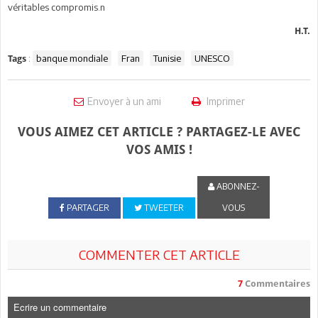
véritables compromis.n
H.T.
:
banque mondiale
Fran
Tunisie
UNESCO
Tags
Envoyer à un ami
Imprimer
VOUS AIMEZ CET ARTICLE ? PARTAGEZ-LE AVEC
VOS AMIS !
ABONNEZ-
PARTAGER
TWEETER
VOUS
COMMENTER CET ARTICLE
7
Commentaires
Ecrire un commentaire