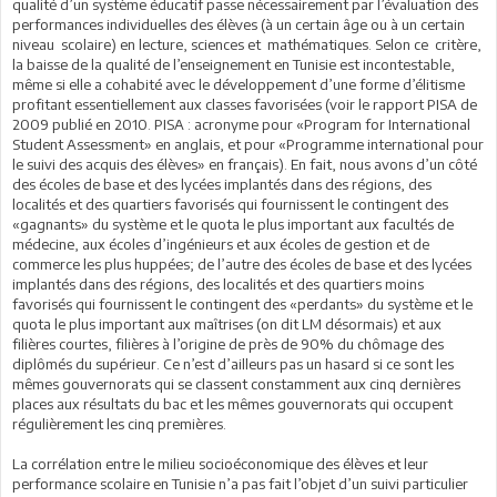
qualité d’un système éducatif passe nécessairement par l’évaluation des
performances individuelles des élèves (à un certain âge ou à un certain
niveau scolaire) en lecture, sciences et mathématiques. Selon ce critère,
la baisse de la qualité de l’enseignement en Tunisie est incontestable,
même si elle a cohabité avec le développement d’une forme d’élitisme
profitant essentiellement aux classes favorisées (voir le rapport PISA de
2009 publié en 2010. PISA : acronyme pour «Program for International
Student Assessment» en anglais, et pour «Programme international pour
le suivi des acquis des élèves» en français). En fait, nous avons d’un côté
des écoles de base et des lycées implantés dans des régions, des
localités et des quartiers favorisés qui fournissent le contingent des
«gagnants» du système et le quota le plus important aux facultés de
médecine, aux écoles d’ingénieurs et aux écoles de gestion et de
commerce les plus huppées; de l’autre des écoles de base et des lycées
implantés dans des régions, des localités et des quartiers moins
favorisés qui fournissent le contingent des «perdants» du système et le
quota le plus important aux maîtrises (on dit LM désormais) et aux
filières courtes, filières à l’origine de près de 90% du chômage des
diplômés du supérieur. Ce n’est d’ailleurs pas un hasard si ce sont les
mêmes gouvernorats qui se classent constamment aux cinq dernières
places aux résultats du bac et les mêmes gouvernorats qui occupent
régulièrement les cinq premières.
La corrélation entre le milieu socioéconomique des élèves et leur
performance scolaire en Tunisie n’a pas fait l’objet d’un suivi particulier