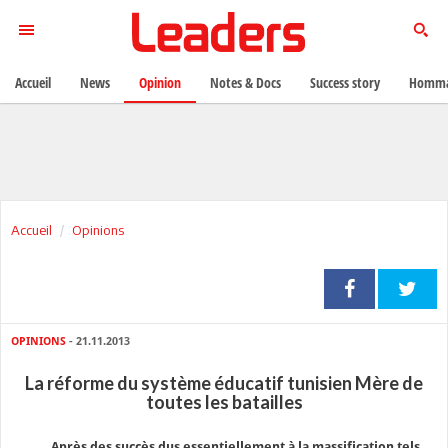
Accueil
News
Opinion
Notes & Docs
Success story
Homma
Accueil
Opinions
OPINIONS
- 21.11.2013
La réforme du système éducatif tunisien Mère de
toutes les batailles
Après des succès dus essentiellement à la massification tels