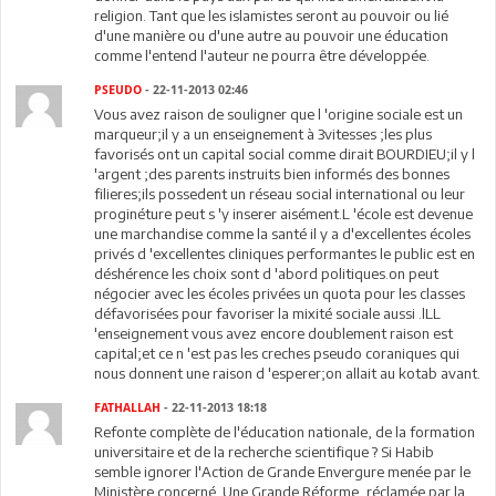
religion. Tant que les islamistes seront au pouvoir ou lié
d'une manière ou d'une autre au pouvoir une éducation
comme l'entend l'auteur ne pourra être développée.
PSEUDO
- 22-11-2013 02:46
Vous avez raison de souligner que l 'origine sociale est un
marqueur;il y a un enseignement à 3vitesses ;les plus
favorisés ont un capital social comme dirait BOURDIEU;il y l
'argent ;des parents instruits bien informés des bonnes
filieres;ils possedent un réseau social international ou leur
proginéture peut s 'y inserer aisément.L 'école est devenue
une marchandise comme la santé il y a d'excellentes écoles
privés d 'excellentes cliniques performantes le public est en
déshérence les choix sont d 'abord politiques.on peut
négocier avec les écoles privées un quota pour les classes
défavorisées pour favoriser la mixité sociale aussi .lLL
'enseignement vous avez encore doublement raison est
capital;et ce n 'est pas les creches pseudo coraniques qui
nous donnent une raison d 'esperer;on allait au kotab avant.
FATHALLAH
- 22-11-2013 18:18
Refonte complète de l'éducation nationale, de la formation
universitaire et de la recherche scientifique ? Si Habib
semble ignorer l'Action de Grande Envergure menée par le
Ministère concerné. Une Grande Réforme, réclamée par la