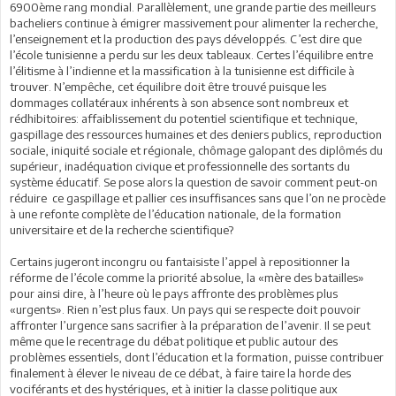
6900ème rang mondial. Parallèlement, une grande partie des meilleurs
bacheliers continue à émigrer massivement pour alimenter la recherche,
l’enseignement et la production des pays développés. C’est dire que
l’école tunisienne a perdu sur les deux tableaux. Certes l’équilibre entre
l’élitisme à l’indienne et la massification à la tunisienne est difficile à
trouver. N’empêche, cet équilibre doit être trouvé puisque les
dommages collatéraux inhérents à son absence sont nombreux et
rédhibitoires: affaiblissement du potentiel scientifique et technique,
gaspillage des ressources humaines et des deniers publics, reproduction
sociale, iniquité sociale et régionale, chômage galopant des diplômés du
supérieur, inadéquation civique et professionnelle des sortants du
système éducatif. Se pose alors la question de savoir comment peut-on
réduire ce gaspillage et pallier ces insuffisances sans que l’on ne procède
à une refonte complète de l’éducation nationale, de la formation
universitaire et de la recherche scientifique?
Certains jugeront incongru ou fantaisiste l’appel à repositionner la
réforme de l’école comme la priorité absolue, la «mère des batailles»
pour ainsi dire, à l’heure où le pays affronte des problèmes plus
«urgents». Rien n’est plus faux. Un pays qui se respecte doit pouvoir
affronter l’urgence sans sacrifier à la préparation de l’avenir. Il se peut
même que le recentrage du débat politique et public autour des
problèmes essentiels, dont l’éducation et la formation, puisse contribuer
finalement à élever le niveau de ce débat, à faire taire la horde des
vociférants et des hystériques, et à initier la classe politique aux