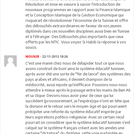
Révolution et mise en oeuvre à savoir l'introduction de
nouveaux programmes en rapport avec la Finance Islamique
et la Conception Islamique de la Gestion Economique qui
risquerait de révolutionner l'économie de la Tunisie et offrir
des débouchés extraordinaires en faveur de nos jeunes
diplômés dans ces nouvelles disciplines aussi bien en Tunisie
et à l'étranger. Des Débouchés plus importants que ceux
offerts par les NTIC. Vous voyez Si Habib la réponse à vos
soucis.
MOUNIR
- 22-11-2013 18:26
C'est une manie chez nous de délapider tout ce que nous
avons construit de bon! ainsi le système éducatif tunisien,
après avoir été une sorte de "fer de lance" des systèmes des
pays arabes et africains, il devient champion de la
médiocrité, aussi injuste qu'inéfficace. Pouvions nous nous
attendre à mieux après le passage entre les mains de Ben Ali
et sa clique. Devons nous avoir peur de ceux qui lui
succèdent (provisoirement, je l'espère)qui n'ont en tête que
la division et le retour vers le moyen-âge et qui pourraient
précipiter une refonte du système éducatif inspirée par
leurs aspirations politico-religieuse. Avec un certain recul
pourrait on considérer que le système éducatif tunisien s'est
calqué sur le système français créant avec les années une
certaine "dictature" du diplôme. cette voie inadaptée eu