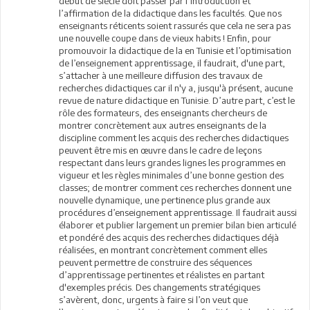
début de siècle doit passer par l’introduction et
l’affirmation de la didactique dans les facultés. Que nos
enseignants réticents soient rassurés que cela ne sera pas
une nouvelle coupe dans de vieux habits ! Enfin, pour
promouvoir la didactique de la en Tunisie et l’optimisation
de l’enseignement apprentissage, il faudrait, d'une part,
s’attacher à une meilleure diffusion des travaux de
recherches didactiques car il n'y a, jusqu'à présent, aucune
revue de nature didactique en Tunisie. D’autre part, c’est le
rôle des formateurs, des enseignants chercheurs de
montrer concrètement aux autres enseignants de la
discipline comment les acquis des recherches didactiques
peuvent être mis en œuvre dans le cadre de leçons
respectant dans leurs grandes lignes les programmes en
vigueur et les règles minimales d’une bonne gestion des
classes; de montrer comment ces recherches donnent une
nouvelle dynamique, une pertinence plus grande aux
procédures d’enseignement apprentissage. Il faudrait aussi
élaborer et publier largement un premier bilan bien articulé
et pondéré des acquis des recherches didactiques déjà
réalisées, en montrant concrètement comment elles
peuvent permettre de construire des séquences
d’apprentissage pertinentes et réalistes en partant
d'exemples précis. Des changements stratégiques
s’avèrent, donc, urgents à faire si l’on veut que