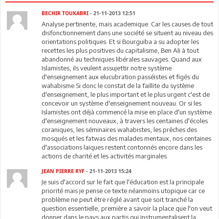
BECHIR TOUKABRI
- 21-11-2013 12:51
Analyse pertinente, mais academique. Car les causes de tout
disfonctionnement dans une société se situent au niveau des
orientations politiques. Et si Bourguiba a su adopter les
recettes les plus positives du capitalisme, Ben Ali à tout
abandonné au techniques libérales sauvages. Quand aux
Islamistes, ils veulent assujettir notre système
d'enseignement aux elucubration passéistes et figés du
wahabisme.Si donc le constat de la faillite du système
d'enseignement, le plus important et le plus urgent c'est de
concevoir un système d'enseignement nouveau. Or si les
Islamistes ont déjà commencé la mise en place d'un système
d'enseignement nouveaux, à travers les centaines d'écoles
coraniques, les séminaires wahabistes, les prêches des
mosqués et les fatwas des malades mentaux, nos centaines
d'associations laiques restent contonnés encore dans les
actions de charité et les activités marginales
JEAN PIERRE RYF
- 21-11-2013 15:24
Je suis d'accord sur le fait que l'éducation est la principale
priorité mais je pense ce texte néanmoins utopique car ce
problème ne peut être réglé avant que soit tranché la
question essentielle, première a savoir la place que l'on veut
donner dans le pays aux partis qui instrumentalisent la