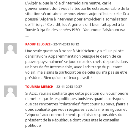
L'Algérie joue le rôle d'intermédiaire neutre, car le
gouvernement dont vous faites partie est responsable de la
situation sécuritaire que nous vivons aujourd'huiet: celle-là a
poussé l'Algérie à intervenir pour empêcher la somalisation
de l'Ifriqiya ! Cela dit, les Algériens ont bien fait appel à la
Tunsie à lqa fin des années 1950... Yaoumoun 3alykoum wa
....
RAOUF ELLOUZE
- 22-11-2013 03:12
Une seule question à poser à Mr Krichen : y a-t'il un pilote
dans l'avion? Apparemment non puisque le destin de ce
pauvre pays malmené se joue entre les chefs de partis dans
un bras de fer interminable, avec l'arbitrage du puissant
voisin, mais sans la participation de celui qui n'a pas su être
président. Rien qu'un coûteux parasite!
TOUMATA MERICH
- 22-11-2013 10:37
Si Aziz, j'aurais souhaité que cette position qui vous honore
et met en garde les politiques tunisiens quant aux risques
que ces rencontres "trilatérales" font courir au pays, j'aurais
donc souhaité que vous réagissiez avec la même rigueur et
"vigueur" aux comportements parfois irresponsables du
président de la République dont vous êtes le conseiller
politique.