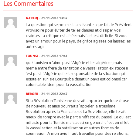
Les Commentaires
A.FREDJ
- 21-11-2013 13:37
La question qui se pose est la suivante : que fait le Président
Provisoire pour éviter de telles danses et dissiper vos
craintes.La critique est aisée mais l'art est difficile. Si vous
avez un amour pour le pays, de grâce agissez ou laissez les
autres agir.
TOUNSI
- 21-11-2013 17:41
quel tunisien n 'aime pas l 'Algérie et les algériens;mais
meme entre frere ;la tentation de vassalisation existe;ce n
'est pas L 'Algérie qui est responsable de la situation qui
existe en Tunisie Bourguiba disait un pays est colonisé car
colonisable idem pour la vassalisation.
BERGER
- 21-11-2013 22:47
Si la Révolution Tunisienne devrait apporter quelque chose
de nouveau et ainsi pourrait s´appeler la troisième
Revolution après la Francaise et La Soviétique, elle ferait
mieux de rompre avec la partie néfaste du passé. Ce qui est
néfaste pour la Tunisie mais aussi en general c´est en effet
la vassalisation et la satellisation et autres formes de
soumission. A mon avis il faut travailler pour des relations,