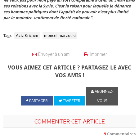
ne veux pas pour mon pays un sort comparable à celui du Liban dans
ses relations avec la Syrie. C'est la raison pour laquelle je dénonce
ces hommes politiques dont l'appétit de pouvoir n'est plus limité
par le moindre sentiment de fierté nationale".
:
Aziz Krichen
moncef marzouki
Tags
Envoyer à un ami
Imprimer
VOUS AIMEZ CET ARTICLE ? PARTAGEZ-LE AVEC
VOS AMIS !
ABONNEZ-
PARTAGER
TWEETER
VOUS
COMMENTER CET ARTICLE
9
Commentaires