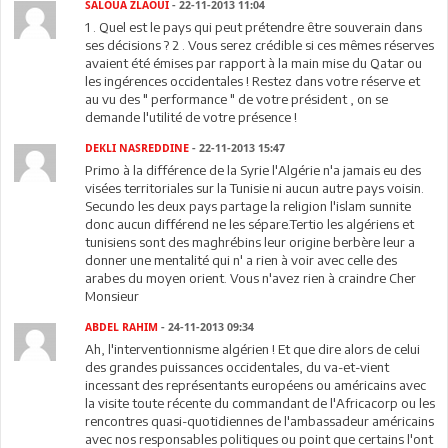
SALOUA ZLAOUI
- 22-11-2013 11:04
1 . Quel est le pays qui peut prétendre être souverain dans
ses décisions ? 2 . Vous serez crédible si ces mêmes réserves
avaient été émises par rapport à la main mise du Qatar ou
les ingérences occidentales ! Restez dans votre réserve et
au vu des " performance " de votre président , on se
demande l'utilité de votre présence !
DEKLI NASREDDINE
- 22-11-2013 15:47
Primo à la différence de la Syrie l'Algérie n'a jamais eu des
visées territoriales sur la Tunisie ni aucun autre pays voisin.
Secundo les deux pays partage la religion l'islam sunnite
donc aucun différend ne les sépare.Tertio les algériens et
tunisiens sont des maghrébins leur origine berbère leur a
donner une mentalité qui n' a rien à voir avec celle des
arabes du moyen orient. Vous n'avez rien à craindre Cher
Monsieur
ABDEL RAHIM
- 24-11-2013 09:34
Ah, l'interventionnisme algérien ! Et que dire alors de celui
des grandes puissances occidentales, du va-et-vient
incessant des représentants européens ou américains avec
la visite toute récente du commandant de l'Africacorp ou les
rencontres quasi-quotidiennes de l'ambassadeur américains
avec nos responsables politiques ou point que certains l'ont