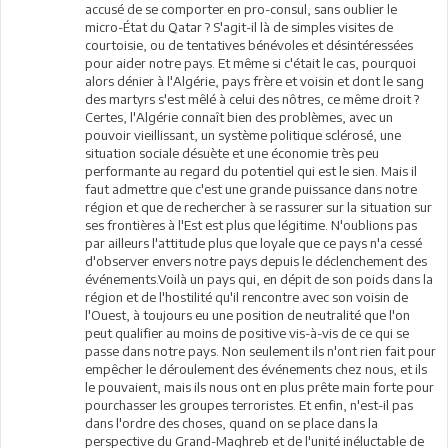
accusé de se comporter en pro-consul, sans oublier le
micro-État du Qatar ? S'agit-il là de simples visites de
courtoisie, ou de tentatives bénévoles et désintéressées
pour aider notre pays. Et même si c'était le cas, pourquoi
alors dénier à l'Algérie, pays frère et voisin et dont le sang
des martyrs s'est mêlé à celui des nôtres, ce même droit ?
Certes, l'Algérie connaît bien des problèmes, avec un
pouvoir vieillissant, un système politique sclérosé, une
situation sociale désuète et une économie très peu
performante au regard du potentiel qui est le sien. Mais il
faut admettre que c'est une grande puissance dans notre
région et que de rechercher à se rassurer sur la situation sur
ses frontières à l'Est est plus que légitime. N'oublions pas
par ailleurs l'attitude plus que loyale que ce pays n'a cessé
d'observer envers notre pays depuis le déclenchement des
événements.Voilà un pays qui, en dépit de son poids dans la
région et de l'hostilité qu'il rencontre avec son voisin de
l'Ouest, à toujours eu une position de neutralité que l'on
peut qualifier au moins de positive vis-à-vis de ce qui se
passe dans notre pays. Non seulement ils n'ont rien fait pour
empêcher le déroulement des événements chez nous, et ils
le pouvaient, mais ils nous ont en plus prête main forte pour
pourchasser les groupes terroristes. Et enfin, n'est-il pas
dans l'ordre des choses, quand on se place dans la
perspective du Grand-Maghreb et de l'unité inéluctable de