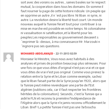
soit avec des voisins ou autres , saines basées sur le respect
mutual, la cooperation dans tous les domains. En somme il
faut nourner la page de cette histoire ridicule. Un peuple qui
en opprime un autre ,il n´est pas libre. Ni liban. ni syrie, ni
autre. La revolution desire la liberté tout court. Un monde
nouveau auquel la Tunisie ferait tout pour contribuer à sa
mise en marche est possible en notre temps. Ni colonialisme
ni vassalisation ni satellisation,et la liberté pour les
peuples.Les responsables au gouvernemnet devaient s
´exprimer là -dessus, à ma connaissance Mr. Marzouki n
´ingnore pas ses questions.
MOHAMED ABDELAMAJID
- 22-11-2013 02:59
Monsieur le Ministre, Vous nous avez habitués à des
analyses et prises de position beaucoup plus sérieuses. Pour
une fois ce que vous dites d'original n'est pas vrai et ce que
vous dites de vrai n'est pas original. Comme vous prenez la
relation entre la Syrie et le Liban comme exemple, sachez
que le liban faisait partie de la Syrie jusqu'en 1920, alors que
la Tunisie peut même revendiquer une partie de l'Est
algérien (oublions cela, car il faut respecter les frontières
héritées de la colonisation). Secundo, c'est la Tunisie qui a
aidé le FLN et reconnu la première l'indépendance de
l'Algérie alors que la Syrie n'e jamis reconnu officiellement le
Liban. Bref ! La petite Tunisie n'est pas une 7arboucha.