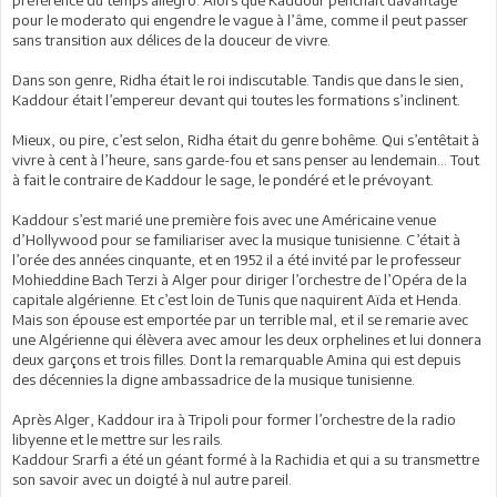
préférence du temps allegro. Alors que Kaddour penchait davantage
pour le moderato qui engendre le vague à l’âme, comme il peut passer
sans transition aux délices de la douceur de vivre.
Dans son genre, Ridha était le roi indiscutable. Tandis que dans le sien,
Kaddour était l’empereur devant qui toutes les formations s’inclinent.
Mieux, ou pire, c’est selon, Ridha était du genre bohême. Qui s’entêtait à
vivre à cent à l’heure, sans garde-fou et sans penser au lendemain… Tout
à fait le contraire de Kaddour le sage, le pondéré et le prévoyant.
Kaddour s’est marié une première fois avec une Américaine venue
d’Hollywood pour se familiariser avec la musique tunisienne. C’était à
l’orée des années cinquante, et en 1952 il a été invité par le professeur
Mohieddine Bach Terzi à Alger pour diriger l’orchestre de l’Opéra de la
capitale algérienne. Et c’est loin de Tunis que naquirent Aïda et Henda.
Mais son épouse est emportée par un terrible mal, et il se remarie avec
une Algérienne qui élèvera avec amour les deux orphelines et lui donnera
deux garçons et trois filles. Dont la remarquable Amina qui est depuis
des décennies la digne ambassadrice de la musique tunisienne.
Après Alger, Kaddour ira à Tripoli pour former l’orchestre de la radio
libyenne et le mettre sur les rails.
Kaddour Srarfi a été un géant formé à la Rachidia et qui a su transmettre
son savoir avec un doigté à nul autre pareil.