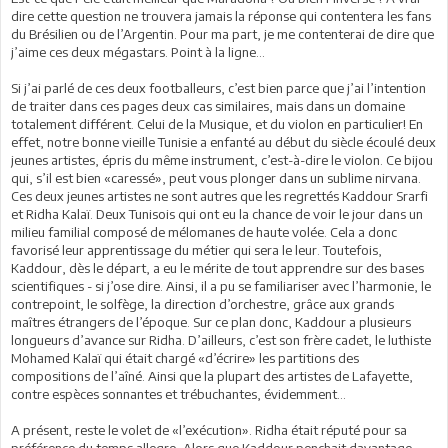
dire cette question ne trouvera jamais la réponse qui contentera les fans
du Brésilien ou de l’Argentin. Pour ma part, je me contenterai de dire que
j’aime ces deux mégastars. Point à la ligne…
Si j’ai parlé de ces deux footballeurs, c’est bien parce que j’ai l’intention
de traiter dans ces pages deux cas similaires, mais dans un domaine
totalement différent. Celui de la Musique, et du violon en particulier! En
effet, notre bonne vieille Tunisie a enfanté au début du siècle écoulé deux
jeunes artistes, épris du même instrument, c’est-à-dire le violon. Ce bijou
qui, s’il est bien «caressé», peut vous plonger dans un sublime nirvana.
Ces deux jeunes artistes ne sont autres que les regrettés Kaddour Srarfi
et Ridha Kalaï. Deux Tunisois qui ont eu la chance de voir le jour dans un
milieu familial composé de mélomanes de haute volée. Cela a donc
favorisé leur apprentissage du métier qui sera le leur. Toutefois,
Kaddour, dès le départ, a eu le mérite de tout apprendre sur des bases
scientifiques - si j’ose dire. Ainsi, il a pu se familiariser avec l’harmonie, le
contrepoint, le solfège, la direction d’orchestre, grâce aux grands
maîtres étrangers de l’époque. Sur ce plan donc, Kaddour a plusieurs
longueurs d’avance sur Ridha. D’ailleurs, c’est son frère cadet, le luthiste
Mohamed Kalaï qui était chargé «d’écrire» les partitions des
compositions de l’aîné. Ainsi que la plupart des artistes de Lafayette,
contre espèces sonnantes et trébuchantes, évidemment…
A présent, reste le volet de «l’exécution». Ridha était réputé pour sa