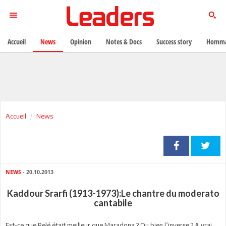
Accueil
News
Opinion
Notes & Docs
Success story
Homma
Accueil
News
NEWS
- 20.10.2013
Kaddour Srarfi (1913-1973):Le chantre du moderato
cantabile
Est-ce que Pelé était meilleur que Maradona ? Ou bien l’inverse ? A vrai