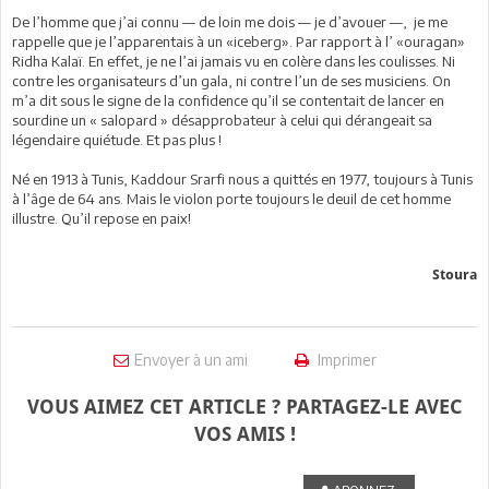
De l’homme que j’ai connu — de loin me dois — je d’avouer —, je me
rappelle que je l’apparentais à un «iceberg». Par rapport à l’ «ouragan»
Ridha Kalaï. En effet, je ne l’ai jamais vu en colère dans les coulisses. Ni
contre les organisateurs d’un gala, ni contre l’un de ses musiciens. On
m’a dit sous le signe de la confidence qu’il se contentait de lancer en
sourdine un « salopard » désapprobateur à celui qui dérangeait sa
légendaire quiétude. Et pas plus !
Né en 1913 à Tunis, Kaddour Srarfi nous a quittés en 1977, toujours à Tunis
à l’âge de 64 ans. Mais le violon porte toujours le deuil de cet homme
illustre. Qu’il repose en paix!
Stoura
Envoyer à un ami
Imprimer
VOUS AIMEZ CET ARTICLE ? PARTAGEZ-LE AVEC
VOS AMIS !