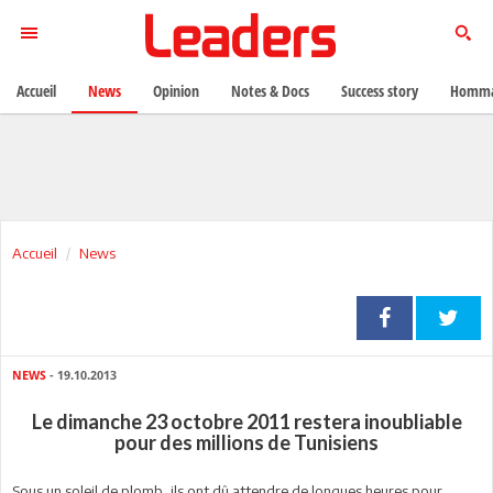
Accueil
News
Opinion
Notes & Docs
Success story
Homma
Accueil
News
NEWS
- 19.10.2013
Le dimanche 23 octobre 2011 restera inoubliable
pour des millions de Tunisiens
Sous un soleil de plomb, ils ont dû attendre de longues heures pour