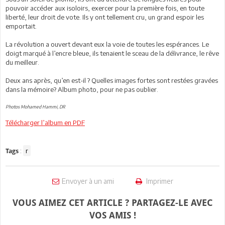
pouvoir accéder aux isoloirs, exercer pour la première fois, en toute
liberté, leur droit de vote. Ils y ont tellement cru, un grand espoir les
emportait.
La révolution a ouvert devant eux la voie de toutes les espérances. Le
doigt marqué à l’encre bleue, ils tenaient le sceau de la délivrance, le rêve
du meilleur.
Deux ans après, qu’en est-il ? Quelles images fortes sont restées gravées
dans la mémoire? Album photo, pour ne pas oublier.
Photos Mohamed Hammi, DR
Télécharger l’album en PDF
:
r
Tags
Envoyer à un ami
Imprimer
VOUS AIMEZ CET ARTICLE ? PARTAGEZ-LE AVEC
VOS AMIS !