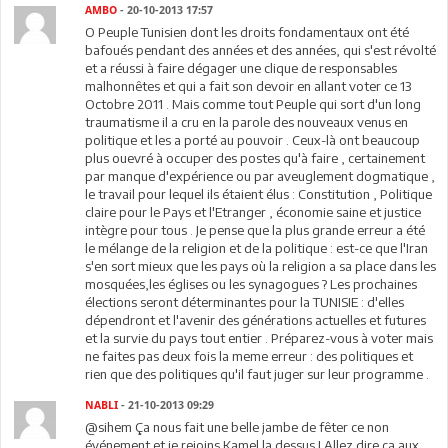
AMBO
- 20-10-2013 17:57
O Peuple Tunisien dont les droits fondamentaux ont été
bafoués pendant des années et des années, qui s'est révolté
et a réussi à faire dégager une clique de responsables
malhonnêtes et qui a fait son devoir en allant voter ce 13
Octobre 2011 . Mais comme tout Peuple qui sort d'un long
traumatisme il a cru en la parole des nouveaux venus en
politique et les a porté au pouvoir . Ceux-là ont beaucoup
plus ouevré à occuper des postes qu'à faire , certainement
par manque d'expérience ou par aveuglement dogmatique ,
le travail pour lequel ils étaient élus : Constitution , Politique
claire pour le Pays et l'Etranger , économie saine et justice
intègre pour tous . Je pense que la plus grande erreur a été
le mélange de la religion et de la politique : est-ce que l'Iran
s'en sort mieux que les pays où la religion a sa place dans les
mosquées,les églises ou les synagogues ? Les prochaines
élections seront déterminantes pour la TUNISIE : d'elles
dépendront et l'avenir des générations actuelles et futures
et la survie du pays tout entier . Préparez-vous à voter mais
ne faites pas deux fois la meme erreur : des politiques et
rien que des politiques qu'il faut juger sur leur programme .
NABLI
- 21-10-2013 09:29
@sihem Ça nous fait une belle jambe de fêter ce non
événement et je rejoins Kamel la dessus ! Allez dire ça aux