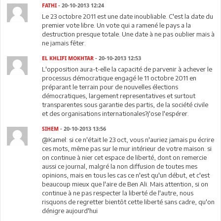
FATHI
- 20-10-2013 12:24
Le 23 octobre 2011 est une date inoubliable. C'est la date du
premier vote libre. Un vote qui a ramené le pays a la
destruction presque totale. Une date à ne pas oublier mais à
ne jamais fêter.
EL KHLIFI MOKHTAR
- 20-10-2013 12:53
L'opposition aura-t-elle la capacité de parvenir à achever le
processus démocratique engagé le 11 octobre 2011 en
préparant le terrain pour de nouvelles élections
démocratiques, largement representatives et surtout
transparentes sous garantie des partis, de la société civile
et des organisations internationales?j'ose l'espérer.
SIHEM
- 20-10-2013 13:56
@Kamel: si ce n'était le 23 oct, vous n'auriez jamais pu écrire
ces mots, même pas sur le mur intérieur de votre maison. si
on continue à nier cet espace de liberté, dont on remercie
aussi ce journal, malgré la non diffusion de toutes mes
opinions, mais en tous les cas ce n'est qu'un début, et c'est
beaucoup mieux que l'aire de Ben Ali. Mais attention, si on
continue à ne pas respecter la liberté de l'autre, nous
risquons de regretter bientôt cette liberté sans cadre, qu'on
dénigre aujourd'hui