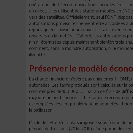
opérateurs de télécommunications, pour les émissions 
en direct, elles utilisent des stations mobiles en SN
vers des satellites. Officiellement, seul l’ONT dispo
autorisations provisoires peuvent être accordées à d
reportage en Tunisie pour couvrir certains évènemen
observés en la matière. D’abord, les autorisations pr
n n n éternisées depuis maintenant bientôt trois ans.
comment, sans la moindre autorisation, ni le moindr
illégalité.
Préserver le modèle écono
La charge financière n’obère pas uniquement l’ONT, mai
autorisées. Les tarifs pratiqués sont calculés sur la ba
compter près de 100 000 DT par an de frais de diffusi
majorité ne peut l’honorer et le taux de recouvrement
escomptées devient problématique pour elles et nombr
le paillasson.
L’aide de l’Etat s’est alors imposée sous forme de pris
période de trois ans (2014-2016) d’une partie des coût