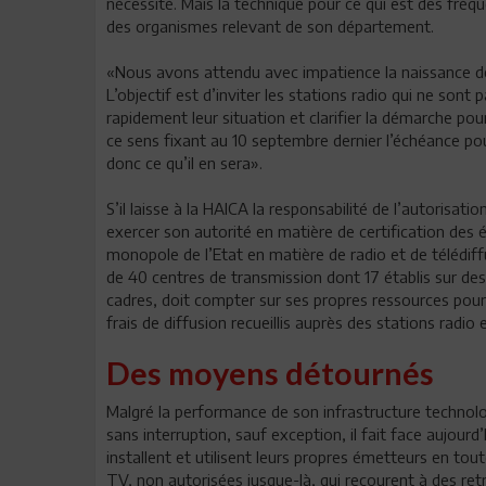
nécessité. Mais la technique pour ce qui est des fréqu
des organismes relevant de son département.
«Nous avons attendu avec impatience la naissance de l
L’objectif est d’inviter les stations radio qui ne sont
rapidement leur situation et clarifier la démarche pou
ce sens fixant au 10 septembre dernier l’échéance p
donc ce qu’il en sera».
S’il laisse à la HAICA la responsabilité de l’autorisati
exercer son autorité en matière de certification des
monopole de l’Etat en matière de radio et de télédiffu
de 40 centres de transmission dont 17 établis sur 
cadres, doit compter sur ses propres ressources pour
frais de diffusion recueillis auprès des stations radio
Des moyens détournés
Malgré la performance de son infrastructure technologi
sans interruption, sauf exception, il fait face aujourd
installent et utilisent leurs propres émetteurs en toute
TV, non autorisées jusque-là, qui recourent à des re