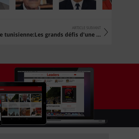
ARTICLE SUIVANT
e tunisienne:Les grands défis d'une ...