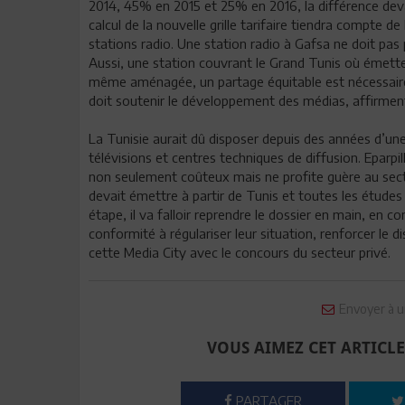
2014, 45% en 2015 et 25% en 2016, la différence devan
calcul de la nouvelle grille tarifaire tiendra compte 
stations radio. Une station radio à Gafsa ne doit pas
Aussi, une station couvrant le Grand Tunis où émettent
même aménagée, un partage équitable est nécessaire
doit soutenir le développement des médias, affirment 
La Tunisie aurait dû disposer depuis des années d’une 
télévisions et centres techniques de diffusion. Eparpill
non seulement coûteux mais ne profite guère au secteu
devait émettre à partir de Tunis et toutes les études é
étape, il va falloir reprendre le dossier en main, en
conformité à régulariser leur situation, renforcer le 
cette Media City avec le concours du secteur privé.
Envoyer à u
VOUS AIMEZ CET ARTICLE
PARTAGER