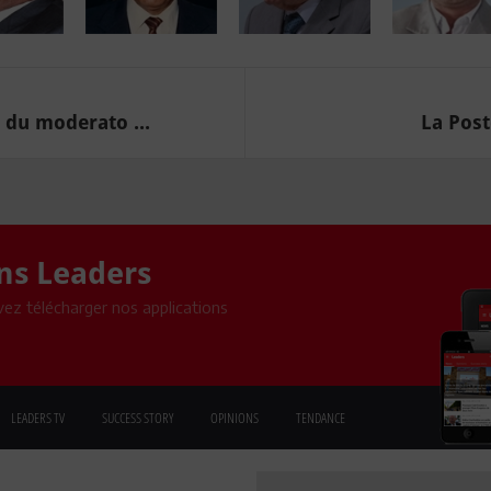
 du moderato ...
La Post
ons Leaders
ez télécharger nos applications
LEADERS TV
SUCCESS STORY
OPINIONS
TENDANCE