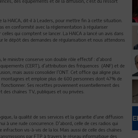
ences, des équipements et de la diffusion, c’est du ressort
a HAICA, dit-il à Leaders, pour mettre fin à cette situation.
 pas en conformité avec la réglementation à régulariser
r celles qui comptent se lancer. La HAICA a lancé un avis dans
our le dépôt des demandes de régularisation et nous attendons
on, le ministre conserve son double rôle effectif : d’abord
 équipements (CERT), d’attribution des fréquences (ANF) et de
sion, mais aussi consolider l’ONT. Cet office qui aligne plus
des montagnes et emploie plus de 600 personnes dont 47% de
 fonctionner. Ses recettes proviennent essentiellement des
 et des chaînes TV, publiques et ou privées.
que, la qualité de ses services et la garantie d’une diffusion
’hui à une rude concurrence. D’abord, celle de ces radios qui
 infraction vis-à-vis de la loi. Mais aussi de celle des chaînes
transmissions par FTP à travers le réseau informatique des