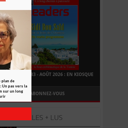
LEADERS N° 183 - AOÛT 2026 : EN KIOSQUE
e plan de
 Un pas vers la
n sur un long
ABONNEZ-VOUS
rir
LES + LUS