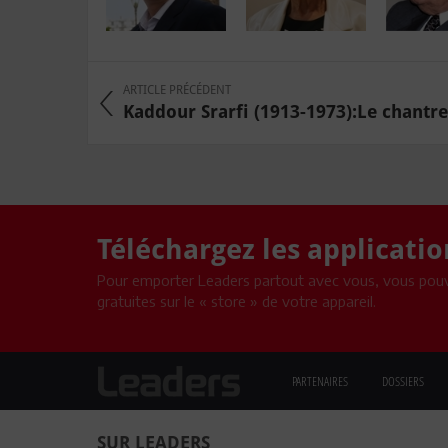
ARTICLE PRÉCÉDENT
Kaddour Srarfi (1913-1973):Le chantre
Téléchargez les applicati
Pour emporter Leaders partout avec vous, vous pouv
gratuites sur le « store » de votre appareil.
PARTENAIRES
DOSSIERS
SUR LEADERS