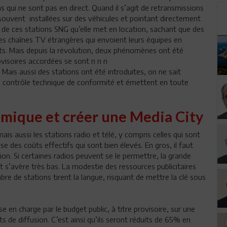
qui ne sont pas en direct. Quand il s’agit de retransmissions
G souvent installées sur des véhicules et pointant directement
se de ces stations SNG qu’elle met en location, sachant que des
es chaînes TV étrangères qui envoient leurs équipes en
ts. Mais depuis la révolution, deux phénomènes ont été
ovisoires accordées se sont n n n
 Mais aussi des stations ont été introduites, on ne sait
e contrôle technique de conformité et émettent en toute
mique et créer une Media City
s aussi les stations radio et télé, y compris celles qui sont
se des coûts effectifs qui sont bien élevés. En gros, il faut
on. Si certaines radios peuvent se le permettre, la grande
 s’avère très bas. La modestie des ressources publicitaires
e de stations tirent la langue, risquant de mettre la clé sous
e en charge par le budget public, à titre provisoire, sur une
s de diffusion. C’est ainsi qu’ils seront réduits de 65% en