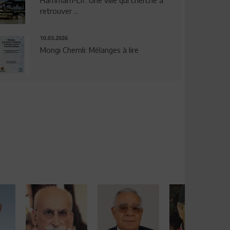
Hammam-Lif: Une ville qui cherche à
retrouver ...
10.03.2026
Mongi Chemli: Mélanges à lire