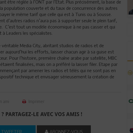
t être réglée à l’ONT par l’Etat. Plus précisément, la base de
de la population couverte et du taux de concurrence des autres
 payer le même tarif que celle qui est à Tunis ou à Sousse.
 d’autres radios n’aura pas à supporter seule le plein tarif,
. C’est tout un modèle économique à ne pas casser et qui
à Leaders les spécialistes.
véritable Media City, abritant studios de radios et de
er aujourd’hui les efforts, laisser chacun agir à sa guise est
r. Pour l’histoire, première chaîne arabe par satellite, MBC
taient finalisées, mais on a préféré la laisser filer. Etape par
 commençant par amener les radios et télés qui ne sont pas en
dispositif technique et envisager sérieusement la création de
n ami
Imprimer
 ? PARTAGEZ-LE AVEC VOS AMIS !
TWEETER
ABONNEZ-VOUS