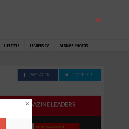
LIFESTYLE
LEADERS TV
ALBUMS PHOTOS
PARTAGER
TWEETER
MAGAZINE LEADERS