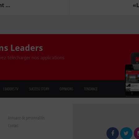
t ...
«L
ons Leaders
ez télécharger nos applications
LEADERS TV
SUCCESS STORY
OPINIONS
TENDANCE
Annuaire de personnalités
Contact