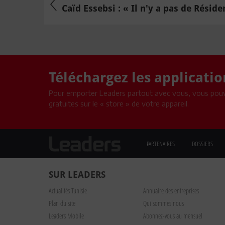
Caïd Essebsi : « Il n'y a pas de Résiden
Téléchargez les applicati
Pour emporter Leaders partout avec vous, vous pouv
gratuites sur le « store » de votre appareil.
PARTENAIRES
DOSSIERS
SUR LEADERS
Actualités Tunisie
Annuaire des entreprises
Plan du site
Qui sommes nous
Leaders Mobile
Abonnez-vous au mensuel