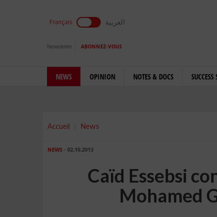
العربية
Français
Newsletter
ABONNEZ-VOUS
NEWS
OPINION
NOTES & DOCS
SUCCESS 
Accueil
News
NEWS
- 02.10.2013
Caïd Essebsi co
Mohamed Gh