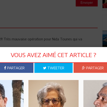
Envoyer
t!!! Très mauvaise opération pour Nida Tounes qui va
VOUS AVEZ AIMÉ CET ARTICLE ?
 ont voté Ennahda car ils ont marre du RCD et de la
st l'inverse. Et le comble c'est que ça marchera puisque tous
nion vers ça; je pense que pour nos médias avec la démogratie
PARTAGER
TWEETER
PARTAGER
aucoup d'argent . Il ne doit pas y avoir beaucoup de cachet !!!!
 entrain de vivre
 et les soit disant démocrates de gauche (?) qui sont avec lui
 sera pris par si Karoui. Après ce qu'on appelait révolution ; au