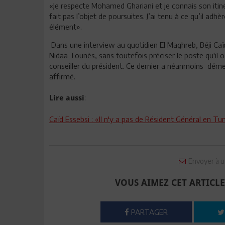
«Je respecte Mohamed Ghariani et je connais son itinér
fait pas l’objet de poursuites. J’ai tenu à ce qu’il a
élément».
Dans une interview au quotidien El Maghreb, Béji Caï
Nidaa Tounès, sans toutefois préciser le poste qu'il o
conseiller du président. Ce dernier a néanmoins démenti
affirmé.
:
Lire aussi
Caïd Essebsi : «Il n'y a pas de Résident Général en Tun
Envoyer à u
VOUS AIMEZ CET ARTICLE
PARTAGER