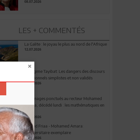
08.07.2026
LES + COMMENTÉS
La Galite : le joyau le plus au nord de l'Afrique
12.07.2026
Le régime Tayibat: Les dangers des discours
nutritionnels simplistes et non validés
09.07.2026
Hommages ponctués au recteur Mohamed
Amara, décédé lundi : les mathématiques en
deuil
03.08.2026
Ahmed Friaa - Mohamed Amara:
l’Universitaire exemplaire
04.08.2026