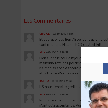
Les Commentaires
CITOYEN
- 02-10-2013 14:46
Et pourquoi pas Ben Ali pendant qu'on y es
confirmer que Nida ou RCD c'est kif kif!
ALLY
- 02-10-2013 18:57
Bien sûr et le tour est joué . Les tunisiens
malhonnéteté des politiciens maintenant c'e
les médias sont d'accord et orientent l'opi
et la liberté d'expression il ne gagne pas be
RADHIA
- 03-10-2013 11:59
ILS nous feront regretté la liberté qu'on est
ALLY
- 03-10-2013 18:51
Pour arriver au pouvoir ; on peut tout faire
n'ont qu'a accepter ça. Puisqu'il a peur qu'il