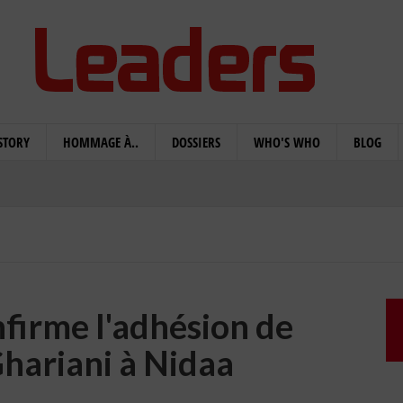
STORY
HOMMAGE À..
DOSSIERS
WHO'S WHO
BLOG
nfirme l'adhésion de
ariani à Nidaa