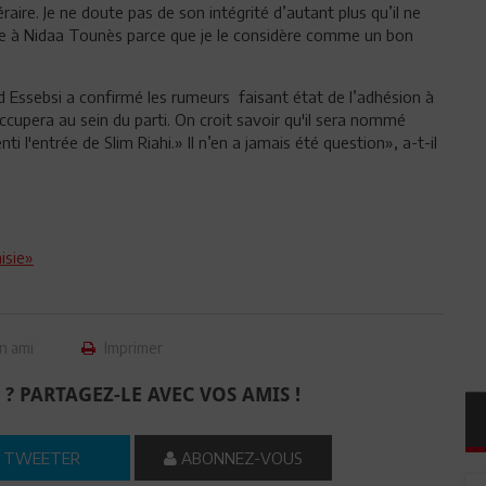
aire. Je ne doute pas de son intégrité d’autant plus qu’il ne
dhère à Nidaa Tounès parce que je le considère comme un bon
d Essebsi a confirmé les rumeurs faisant état de l’adhésion à
ccupera au sein du parti. On croit savoir qu'il sera nommé
 l'entrée de Slim Riahi.» Il n’en a jamais été question», a-t-il
isie»
n ami
Imprimer
 ? PARTAGEZ-LE AVEC VOS AMIS !
TWEETER
ABONNEZ-VOUS