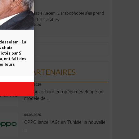
Abdelaziz Kacem: L’arabophobie s’en prend
aux chiffres arabes
09.07.2026
esselem - La
s choix
ctés par Si
 ont fait des
eilleurs
PARTENAIRES
06.08.2026
Un consortium européen développe un
modèle de ...
04.08.2026
OPPO lance l'A6c en Tunisie: la nouvelle
...