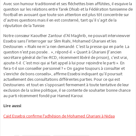
Avec son humour traditionnel et ses fléchettes bien affûtées, il esquive la
question sur les relations entre Tarek Dhiab et la Fédération tunisienne de
football en avouant que toute son attention est plus tôt concentrée sur
d’autres questions mais il en est consterné, tant qu’il s’agit de la
réputation de la Tunisie.
Notre consœur Kaouther Zantour d’Al Maghrib, ne pouvait interviewver
Essebsi sans l’interroger sur Slim Riahi, Mohamed Ghariani et les
Destourien. « Riahi ne m’a rien demandé. C’est la presse qui en parle. La
question n’est pas posée… », répond-il. « Quant à Ghariani (l’ancien
secrétaire général de l’ex-RCD, récemment libéré de prison), c’est vrai,
ajoute-t-il. C’est moi qui ai fait appel à lui pour rejoindre le parti ». En
fera-t-il son conseiller personnel ? « On gagne toujours à consulter et
s’enrichir de bons conseils», affirme Essebsi indiquant qu’il poursuit
actuellement des consultations différentes parties. Pour ce qui est
Destouriens et tout en s’opposant fermement à toute tentative de leur
exclusion de la scène politique, il se contente de souhaiter bonne chance
au parti récemment fondé par Hamed Karoui.
:
Lire aussi
Caïd Essebsi confirme l'adhésion de Mohamed Ghariani à Nidaa