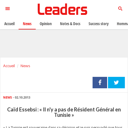
Accueil
News
Opinion
Notes & Docs
Success story
Homma
Accueil
News
NEWS
- 02.10.2013
Caïd Essebsi : « Il n'y a pas de Résident Général en
Tunisie »
« La Tunisie est souveraine dans sa décision et je suis persuadé que tous