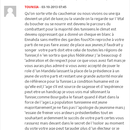
TOUNSIA
- 03-10-2013 07:45
Qu'on sorte vite du cauchemar ou nous vivons ou une ijja
devient un plat de luxe;ou la viande on la regarde sur l 'étal
du boucher ou se nourrir est devenu le parcours du
combattant pour la majorité des tunisiens.le climat est
devenu oppressant.qui a donné un cheque en blanc à
Ennahda sans mettre des gardes fous?On reproche à votre
parti de ne pas faire assez de place aux jeunes;il faudrait y
songer .votre parti doit etre celui de toutes les régions de
Tunisie;il n 'en sortira que plus fédérateur.J 'ai beaucoup d
'admiration et de respect pour ce que vous avez fait mais je
vous aurais plus admiré si vous aviez accepté de jouer le
role d 'un Mandela laissant la place de la présidence à un
jeune de votre parti et restant une grande autorité morale
de référence pour la Tunisie.La condition humaine est ce
qu'elle est;l 'age s'il est source de sagesse et d 'expérience
peut etre un handicap je vous vois mal sillonnant la
Tunisie;comme Bourguiba le faisait quand il était dans la
force de l 'age.La population tunisienne est jeune
majoritairement;je ne fais pas l 'apologie du jeunisme mais j
'essaie de freiner vos ardeurs présidentielles tout en
souhaitant ardemment le succès de votre parti.certes vous
rassurez mais devant dans le secret de l 'isoloir au moment
du vote votre age peut tarauder plus d 'un électeur or je