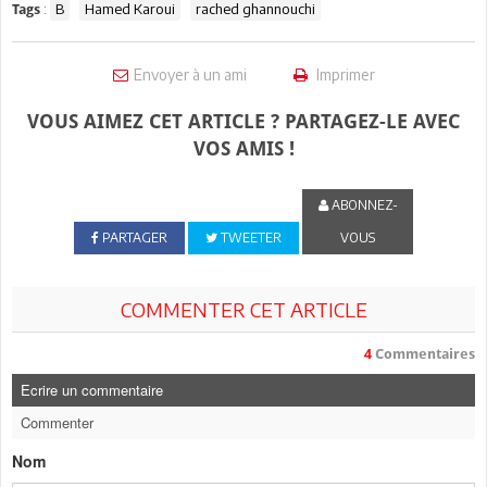
:
B
Hamed Karoui
rached ghannouchi
Tags
Envoyer à un ami
Imprimer
VOUS AIMEZ CET ARTICLE ? PARTAGEZ-LE AVEC
VOS AMIS !
ABONNEZ-
PARTAGER
TWEETER
VOUS
COMMENTER CET ARTICLE
4
Commentaires
Ecrire un commentaire
Commenter
Nom