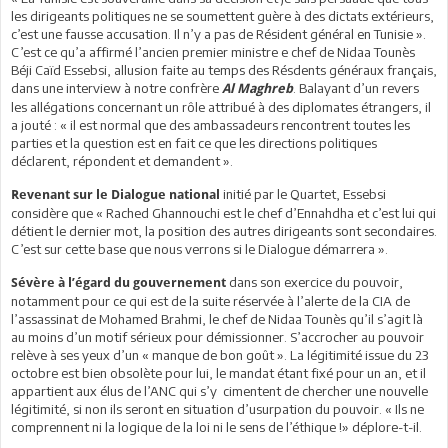
les dirigeants politiques ne se soumettent guère à des dictats extérieurs,
c’est une fausse accusation. Il n’y a pas de Résident général en Tunisie ».
C’est ce qu’a affirmé l’ancien premier ministre e chef de Nidaa Tounès
Béji Caïd Essebsi, allusion faite au temps des Résdents généraux français,
dans une interview à notre confrère
. Balayant d’un revers
Al Maghreb
les allégations concernant un rôle attribué à des diplomates étrangers, il
a jouté : « il est normal que des ambassadeurs rencontrent toutes les
parties et la question est en fait ce que les directions politiques
déclarent, répondent et demandent ».
initié par le Quartet, Essebsi
Revenant sur le Dialogue national
considère que « Rached Ghannouchi est le chef d’Ennahdha et c’est lui qui
détient le dernier mot, la position des autres dirigeants sont secondaires.
C’est sur cette base que nous verrons si le Dialogue démarrera ».
dans son exercice du pouvoir,
Sévère à l’égard du gouvernement
notamment pour ce qui est de la suite réservée à l’alerte de la CIA de
l’assassinat de Mohamed Brahmi, le chef de Nidaa Tounès qu’il s’agit là
au moins d’un motif sérieux pour démissionner. S’accrocher au pouvoir
relève à ses yeux d’un « manque de bon goût ». La légitimité issue du 23
octobre est bien obsolète pour lui, le mandat étant fixé pour un an, et il
appartient aux élus de l’ANC qui s’y cimentent de chercher une nouvelle
légitimité, si non ils seront en situation d’usurpation du pouvoir. « Ils ne
comprennent ni la logique de la loi ni le sens de l’éthique !» déplore-t-il.