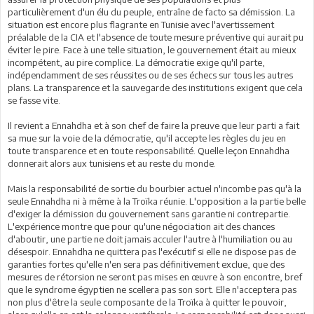
particulièrement d'un élu du peuple, entraîne de facto sa démission. La
situation est encore plus flagrante en Tunisie avec l'avertissement
préalable de la CIA et l'absence de toute mesure préventive qui aurait pu
éviter le pire. Face à une telle situation, le gouvernement était au mieux
incompétent, au pire complice. La démocratie exige qu'il parte,
indépendamment de ses réussites ou de ses échecs sur tous les autres
plans. La transparence et la sauvegarde des institutions exigent que cela
se fasse vite.
Il revient a Ennahdha et à son chef de faire la preuve que leur parti a fait
sa mue sur la voie de la démocratie, qu'il accepte les règles du jeu en
toute transparence et en toute responsabilité. Quelle leçon Ennahdha
donnerait alors aux tunisiens et au reste du monde.
Mais la responsabilité de sortie du bourbier actuel n'incombe pas qu'à la
seule Ennahdha ni à même à la Troïka réunie. L'opposition a la partie belle
d'exiger la démission du gouvernement sans garantie ni contrepartie.
L'expérience montre que pour qu'une négociation ait des chances
d'aboutir, une partie ne doit jamais acculer l'autre à l'humiliation ou au
désespoir. Ennahdha ne quittera pas l'exécutif si elle ne dispose pas de
garanties fortes qu'elle n'en sera pas définitivement exclue, que des
mesures de rétorsion ne seront pas mises en œuvre à son encontre, bref
que le syndrome égyptien ne scellera pas son sort. Elle n'acceptera pas
non plus d'être la seule composante de la Troïka à quitter le pouvoir,