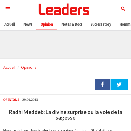
Accueil
News
Opinion
Notes & Docs
Success story
Homma
Accueil
Opinions
OPINIONS
- 29.09.2013
Radhi Meddeb: La divine surprise ou la voie de la
sagesse
Nous assistons depuis plusieurs semaines à un jeu, s'il n'était pas