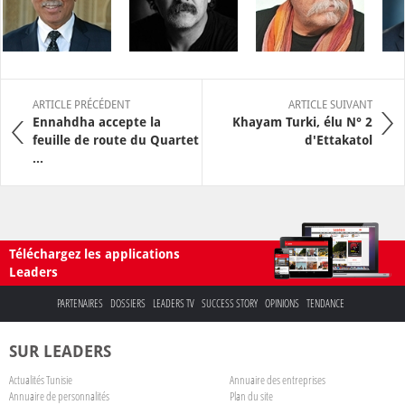
ARTICLE PRÉCÉDENT
ARTICLE SUIVANT
Ennahdha accepte la
Khayam Turki, élu N° 2
feuille de route du Quartet
d'Ettakatol
...
Téléchargez les applications
Leaders
PARTENAIRES
DOSSIERS
LEADERS TV
SUCCESS STORY
OPINIONS
TENDANCE
SUR LEADERS
Actualités Tunisie
Annuaire des entreprises
Annuaire de personnalités
Plan du site