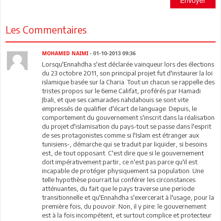
Envoyer
Les Commentaires
MOHAMED NAIMI
- 01-10-2013 09:36
Lorsqu'Ennahdha s'est déclarée vainqueur lors des élections
du 23 octobre 2011, son principal projet fut d'instaurer la loi
islamique basée sur la Charia. Tout un chacun se rappelle des
tristes propos sur le 6eme Califat, proférés par Hamadi
Jbali, et que ses camarades nahdahouis se sont vite
empressés de qualifier d'écart de language. Depuis, le
comportement du gouvernement s'inscrit dans la réalisation
du projet d'islamisation du pays-tout se passe dans l'esprit
de ses protagonistes comme si l'Islam est étranger aux
tunisiens-, démarche qui se traduit par liquider, si besoins
est, de tout opposant. C'est dire que si le gouvernement
doit impérativement partir, ce n'est pas parce qu'il est
incapable de protéger physiquement sa population. Une
telle hypothèse pourrait lui conférer les circonstances
atténuantes, du fait que le pays traverse une periode
transitionnelle et qu'Ennahdha s'exercerait à l'usage, pour la
première fois, du pouvoir. Non, il y pire: le gouvernement
est à la fois incompétent, et surtout complice et protecteur