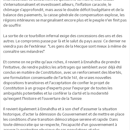
s'internationalisent et investissent ailleurs, l'inflation caracole, le
chômage s'approfondit, mais aussi le double déficit budgétaire et de la
balance des paiements, la caisse générale de compensation explose, les
régions intérieures se marginalisent encore plus et le peuple n'en finit pas
de souffrir.
La sortie de ce tourbillon infernal exige des concessions des uns et des
autres. Le compromis passe par là et le salut du pays aussi. Ce dernier ne
viendra pas de l'extérieur. "Les gens de la Mecque sont mieux à même de
connaître ses méandres".
Et comme on ne prête qu'aux riches, il revient à Ennahdha de prendre
l'initiative, de rendre publics les arbitrages qui semblent avoir déjà été
conclus en matière de Constitution, avec un renforcement des libertés,
une formulation consensuelle de l'article 141, de vraies nouvelles
dispositions transitoires et l'acceptation de confier le projet de
Constitution à un groupe d'experts pour l'expurger de toutes les
ambiguïtés potentielles et lui conférer la clarté et la modernité
qu'exigent l'histoire et l'ouverture de la Tunisie.
Il revient également à Ennahdha et à son chef d'assumer la situation
historique, d'acter la démission du Gouvernement et de mettre en place
les conditions d'une transition démocratique sereine et rapide. Dans
toute démocratie qui se respecte, l'incapacité d'un gouvernement à
assurer la protection physique de ses populations et plus