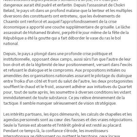
dangereux aurait été puéril et enfantin. Depuis l'assassinat de Chokri
Belaid, le pays vit dans un profond malaise que la lenteur et les multiples
diversions des constituants ont entretenu, que les événements de
Chaambi ont renforcé et auquel l'approfondissement de la crise
économique a apporté une couche supplémentaire de grisaille. Le lâche
assassinat de Mohamed Brahmi, perpétré le jour même de la fête de la
République a été la goutte qui a fait déborder le vase du ras le bol
national.
Depuis, le pays a plongé dans une profonde crise politique et
institutionnelle, opposant deux camps, aussi sûrs l'un que l'autre de leur
bon droit et de la légitimité de leur positionnement, versant dans l'excès
et refusant le dialogue et le compromis. Aux propositions initiales ou
amendées des organisations nationales assurant le pilotage du dialogue
entre Troïka d'un côté et front du salut de l'autre, les deux protagonistes
soufflent le chaud et le froid, assurent adhérer aux initiatives du Quartet
pour, tout de suite après, les soumettre à diverses conditions les vidant
immédiatement de toute substance. Ce jeu relève éminemment de la
tactique. Il semble manquer sérieusement de vision stratégique.
Les intérêts partisans, les égos démesurés, les calculs de chapelles et les
agendas personnels sont au cœur des fausses et des vraies négociations.
Seule la Tunisie est absente et l'intérêt général est resté au placard.
Pendant ce temps là, la confiance s'érode, les investisseurs
internationaux se détournent ou quittent le territoire, ceux locaux