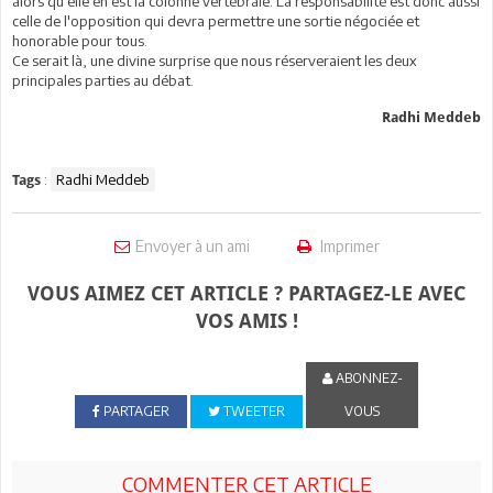
alors qu'elle en est la colonne vertébrale. La responsabilité est donc aussi
celle de l'opposition qui devra permettre une sortie négociée et
honorable pour tous.
Ce serait là, une divine surprise que nous réserveraient les deux
principales parties au débat.
Radhi Meddeb
:
Radhi Meddeb
Tags
Envoyer à un ami
Imprimer
VOUS AIMEZ CET ARTICLE ? PARTAGEZ-LE AVEC
VOS AMIS !
ABONNEZ-
PARTAGER
TWEETER
VOUS
COMMENTER CET ARTICLE