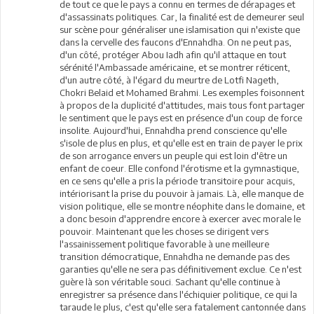
de tout ce que le pays a connu en termes de dérapages et
d'assassinats politiques. Car, la finalité est de demeurer seul
sur scène pour généraliser une islamisation qui n'existe que
dans la cervelle des faucons d'Ennahdha. On ne peut pas,
d'un côté, protéger Abou Iadh afin qu'il attaque en tout
sérénité l'Ambassade américaine, et se montrer réticent,
d'un autre côté, à l'égard du meurtre de Lotfi Nageth,
Chokri Belaid et Mohamed Brahmi. Les exemples foisonnent
à propos de la duplicité d'attitudes, mais tous font partager
le sentiment que le pays est en présence d'un coup de force
insolite. Aujourd'hui, Ennahdha prend conscience qu'elle
s'isole de plus en plus, et qu'elle est en train de payer le prix
de son arrogance envers un peuple qui est loin d'être un
enfant de coeur. Elle confond l'érotisme et la gymnastique,
en ce sens qu'elle a pris la période transitoire pour acquis,
intériorisant la prise du pouvoir à jamais. Là, elle manque de
vision politique, elle se montre néophite dans le domaine, et
a donc besoin d'apprendre encore à exercer avec morale le
pouvoir. Maintenant que les choses se dirigent vers
l'assainissement politique favorable à une meilleure
transition démocratique, Ennahdha ne demande pas des
garanties qu'elle ne sera pas définitivement exclue. Ce n'est
guère là son véritable souci. Sachant qu'elle continue à
enregistrer sa présence dans l'échiquier politique, ce qui la
taraude le plus, c'est qu'elle sera fatalement cantonnée dans