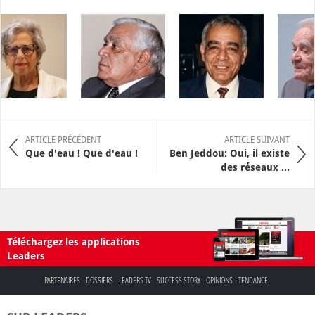
ARTICLE PRÉCÉDENT
ARTICLE SUIVANT
Que d'eau ! Que d'eau !
Ben Jeddou: Oui, il existe
des réseaux ...
Téléchargez les applications
Leaders
PARTENAIRES
DOSSIERS
LEADERS TV
SUCCESS STORY
OPINIONS
TENDANCE