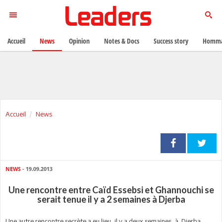
Accueil
News
Opinion
Notes & Docs
Success story
Homma
Accueil
News
NEWS
- 19.09.2013
Une rencontre entre Caïd Essebsi et Ghannouchi se
serait tenue il y a 2 semaines à Djerba
Une autre rencontre secrète a eu lieu, il y a deux semaines, à Djerba