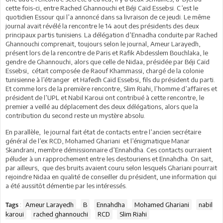
cette fois-ci, entre Rached Ghannouchi et Béji Caïd Essebsi. C’est le
quotidien Essour qui l’a annoncé dans sa livraison de ce jeudi. Le même
journal avait révélé la rencontre le 14 aout des présidents des deux
principaux partis tunisiens. La délégation d’Ennadha conduite par Rached
Ghannouchi comprenait, toujours selon le journal, Ameur Larayedh,
présent lors de la rencontre de Paris et Rafik Abdesslem Bouchlaka, le
gendre de Ghannouchi, alors que celle de Nidaa, présidée par Béji Caïd
Essebsi, cétait composée de Raouf Khammassi, chargé de la colonie
tunisienne à l’étranger et Hafedh Caïd Essebsi, fils du président du parti.
Et comme lors de la première rencontre, Slim Riahi, l’homme d’affaires et
président de l’UPL et Nabil Karoui ont contribué à cette rencontre, le
premier a veillé au déplacement des deux délégations, alors que la
contribution du second reste un mystère absolu.
En parallèle, le journal fait état de contacts entre l’ancien secrétaire
général de l’ex RCD, Mohamed Ghariani et l’énigmatique Manar
Skandrani, membre démissionnaire d’Ennahdha. Ces contacts ourraient
péluder à un rapprochement entre les destouriens et Ennahdha. On sait,
par ailleurs, que des bruits avaient couru selon lesquels Ghariani pourrait
rejoindre Nidaa en qualité de conseiller du président, une information qui
a été aussitôt démentie par les intéressés.
:
Ameur Larayedh
B
Ennahdha
Mohamed Ghariani
nabil
Tags
karoui
rached ghannouchi
RCD
Slim Riahi