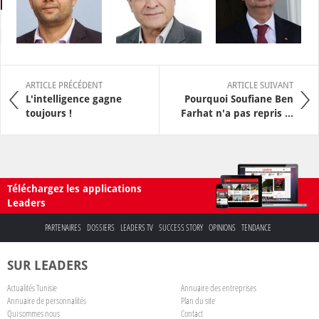
ARTICLE PRÉCÉDENT
ARTICLE SUIVANT
L'intelligence gagne
Pourquoi Soufiane Ben
toujours !
Farhat n'a pas repris ...
Téléchargez les applications
Leaders
PARTENAIRES
DOSSIERS
LEADERS TV
SUCCESS STORY
OPINIONS
TENDANCE
SUR LEADERS
Actualités Tunisie
Annuaire des entreprises
Annuaire de personnalités
Plan du site
Qui sommes nous
Contact