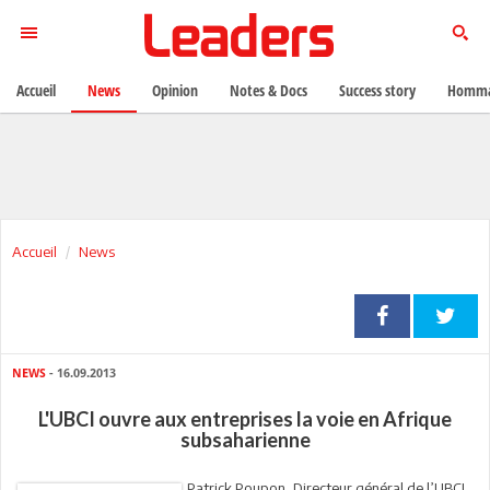
Accueil
News
Opinion
Notes & Docs
Success story
Homma
Accueil
News
NEWS
- 16.09.2013
L'UBCI ouvre aux entreprises la voie en Afrique
subsaharienne
Patrick Poupon, Directeur général de l’UBCI,