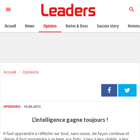
Accueil
News
Opinion
Notes & Docs
Success story
Homma
Accueil
Opinions
OPINIONS
- 16.09.2013
L'intelligence gagne toujours !
Il faut apprendre à réfléchir sur tout, sans cesse, de façon continue et
dense. Il faut apprendre à se tenir aux faits, à leur à leur réalité, à leur