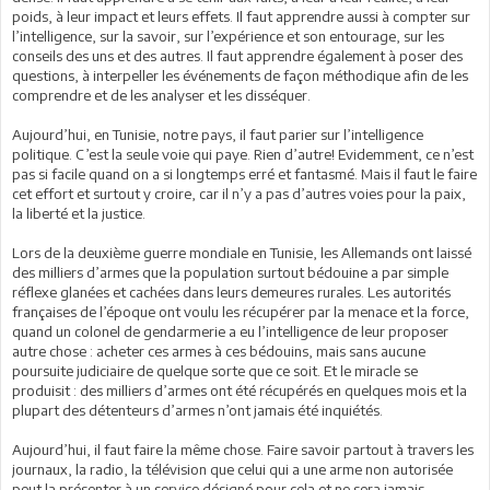
poids, à leur impact et leurs effets. Il faut apprendre aussi à compter sur
l’intelligence, sur la savoir, sur l’expérience et son entourage, sur les
conseils des uns et des autres. Il faut apprendre également à poser des
questions, à interpeller les événements de façon méthodique afin de les
comprendre et de les analyser et les disséquer.
Aujourd’hui, en Tunisie, notre pays, il faut parier sur l’intelligence
politique. C’est la seule voie qui paye. Rien d’autre! Evidemment, ce n’est
pas si facile quand on a si longtemps erré et fantasmé. Mais il faut le faire
cet effort et surtout y croire, car il n’y a pas d’autres voies pour la paix,
la liberté et la justice.
Lors de la deuxième guerre mondiale en Tunisie, les Allemands ont laissé
des milliers d’armes que la population surtout bédouine a par simple
réflexe glanées et cachées dans leurs demeures rurales. Les autorités
françaises de l’époque ont voulu les récupérer par la menace et la force,
quand un colonel de gendarmerie a eu l’intelligence de leur proposer
autre chose : acheter ces armes à ces bédouins, mais sans aucune
poursuite judiciaire de quelque sorte que ce soit. Et le miracle se
produisit : des milliers d’armes ont été récupérés en quelques mois et la
plupart des détenteurs d’armes n’ont jamais été inquiétés.
Aujourd’hui, il faut faire la même chose. Faire savoir partout à travers les
journaux, la radio, la télévision que celui qui a une arme non autorisée
peut la présenter à un service désigné pour cela et ne sera jamais