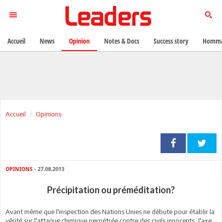
Accueil
News
Opinion
Notes & Docs
Success story
Homma
Accueil
Opinions
OPINIONS
- 27.08.2013
Précipitation ou préméditation?
Avant même que l'inspection des Nations Unies ne débute pour établir la
vérité sur l'attaque chimique perpétrée contre des civils innocents, l'axe