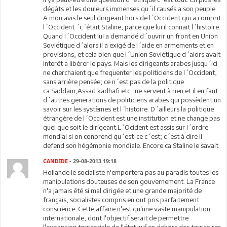
dégâts et les douleurs immenses qu´il causés a son peuple.
A mon avis le seul dirigeant hors de l´Occident qui a comprit
l´Occident ´c´était Staline, parce que lui il connait l´histoire.
Quand l´Occident lui a demandé d´ouvrir un front en Union
Soviétique d´alors il a exigé de l´aide en armements et en
provisions, et cela bien que l´Union Soviétique d´alors avait
interêt a libérer le pays. Mais les dirigeants arabes jusqu´ici
ne cherchaient que frequenter les politiciens de l´Occident,
sans arrière pensée; ce n´est pas de la politique
ca.Saddam,Assad kadhafi etc.. ne servent à rien et il en faut
d´autres generations de politiciens arabes qui possèdent un
savoir sur les systèmes et l´histoire. D´ailleurs la politique
étrangère de l´Occident est une institution et ne change pas
quel que soit le dirigeant.L´Ocident est assis sur l´ordre
mondial si on conprend qu´est-ce c´est; c´est à dire il
defend son hégémonie mondiale. Encore ca Staline le savait.
CANDIDE
- 29-08-2013 19:18
Hollande le socialiste n'emportera pas au paradis toutes les
manipulations douteuses de son gouvernement. La France
n'a jamais été si mal dirigée et une grande majorité de
français, socialistes compris en ont pris parfaitement
conscience. Cette affaire n'est qu'une vaste manipulation
internationale, dont l'objectif serait de permettre