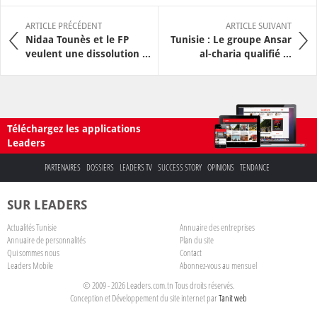
ARTICLE PRÉCÉDENT
ARTICLE SUIVANT
Nidaa Tounès et le FP
Tunisie : Le groupe Ansar
veulent une dissolution ...
al-charia qualifié ...
Téléchargez les applications
Leaders
PARTENAIRES
DOSSIERS
LEADERS TV
SUCCESS STORY
OPINIONS
TENDANCE
SUR LEADERS
Actualités Tunisie
Annuaire des entreprises
Annuaire de personnalités
Plan du site
Qui sommes nous
Contact
Leaders Mobile
Abonnez-vous au mensuel
© 2009 - 2026 Leaders.com.tn Tous droits réservés.
Conception et Développement du site internet par
Tanit web