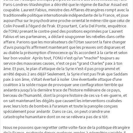
Paris-Londres-Washington a décrété que le régime de Bachar Assad est
coupable. Laurent Fabius, ministre des Affaires étrangères rompt avec la
traditionnelle politique internationale indépendante de la France, et joue
aujourd'hui sur le psychodrame proche-oriental le même rôle que celui de
Colin Powell à l'égard de l'Irak. Et pourtant, Carla Del Ponte, enquêtrice
de l'ONU prenant le contre-pied des positions exprimées par Laurent
Fabius et ses partenaires, a déclaré soupçonner les rebelles dans cette
affaire. Parions que les moralisateurs de l'Otan sauront la faire changer
d'avis puisqu'ils affirment maintenant que les preuves ont disparues et
au diable la présomption d'innocence qu’ils accordent à la carte et selon
leur bon vouloir. Après tout, l'ONU n'est qu'un "machin" toujours au
service des mauvaises causes, n'est ce pas "grand Charles" paix à ton
âme. Et puis, le plan d'attaque de la Syrie n'est-il pas programmé et
arrêté depuis 2 ans déjà? Seulement, la Syrie n'est pas l'Irak que Saddam
paix à son âme, s'était évertué à isoler. Une éventuelle attaque d'une
coalition à la solde risque de provoquer une conflagration terrible qui
anéantira jusqu'à la dernière trace de l'histoire millénaire de ce pays,
berceau de l'humanité, dont la propre histoire de ces va-t-en-guerre, et
on sait maintenant les dégâts que causent les interventions coalisées
avec leurs lots de bombes à l'uranium et toute la panoplie conçues
spécialement pour anéantir. Dans ce cas, on peut craindre une
catastrophe humanitaire dont on ne se relèvera pas de si tôt.
Nous ne pouvons que regretter cette volte-face de la politique étrangère
de la France, pratiquée depuis quelques années à géométrie variable. Il