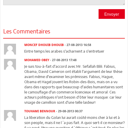
Envoyer
Les Commentaires
MONCEF DHOUIB DHOUIB
- 27-08-2013 16:58
Entre temps les arabes s'acharnent a s'entretuer
MOHAMED OBEY
- 27-08-2013 17:48
Je suis tou-à-fait d'accord avec Mr. Sefallah Blili. Fabius,
Obama, David Cameron ont établi l'argument de leur thèse
avant même d'examiner les prémisses. Fabius, Hague,
Obama et Hagel jouent les Robin-des-Bois, mais on a vu
dans des rapports que beaucoup d'aides humanitaires sont
le camouflage d'un commerce licencieux et amoral. Ces
acteurs politiques n'ont besoin d'ôter leur masque: car leur
visage de camélion sont d'une telle laideur!
TOUHAMI BENNOUR
- 29-08-2013 00:37
La liberation du Golan lui aurait coûté moins cher à lui et à
son people, mais il ne l´a pas fait. A quoi sert-il ce monsieur?
il ya peut-être une question d´éthique c´est tout. En plus les