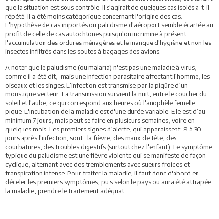
que la situation est sous contrôle. Il s'agirait de quelques cas isolés a-t-il
répété. Il a été moins catégorique concernant l'origine des cas.
L'hypothèse de cas importés ou paludisme d'aéroport semble écartée au
profit de celle de cas autochtones puisqu'on incrimine à présent
l'accumulation des ordures ménagères et le manque d'hygiène et non les
insectes infiltrés dans les soutes à bagages des avions.
A noter que le paludisme (ou malaria) n'est pas une maladie à virus,
comme il a été dit, mais une infection parasitaire affectant l’homme, les
oiseaux et les singes. L’infection est transmise par la piqûre d’un
moustique vecteur. La transmission survient la nuit, entre le coucher du
soleil et l'aube, ce qui correspond aux heures où l'anophèle femelle
pique. L'incubation de la maladie est d'une durée variable. Elle est d’au
minimum 7 jours, mais peut se faire en plusieurs semaines, voire en
quelques mois. Les premiers signes d’alerte, qui apparaissent 8 à 30
jours après l'infection, sont : la fièvre, des maux de tête, des
courbatures, des troubles digestifs (surtout chez l'enfant). Le symptôme
typique du paludisme est une fièvre violente qui se manifeste de façon
cyclique, alternant avec des tremblements avec sueurs froides et
transpiration intense. Pour traiter la maladie, il faut donc d'abord en
déceler les premiers symptômes, puis selon le pays ou aura été attrapée
la maladie, prendre le traitement adéquat.