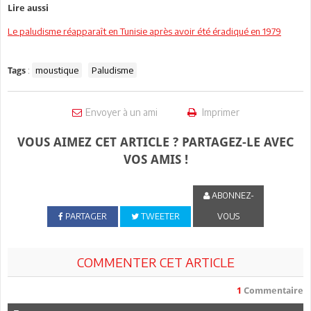
Lire aussi
Le paludisme réapparaît en Tunisie après avoir été éradiqué en 1979
:
moustique
Paludisme
Tags
Envoyer à un ami
Imprimer
VOUS AIMEZ CET ARTICLE ? PARTAGEZ-LE AVEC
VOS AMIS !
ABONNEZ-
PARTAGER
TWEETER
VOUS
COMMENTER CET ARTICLE
1
Commentaire