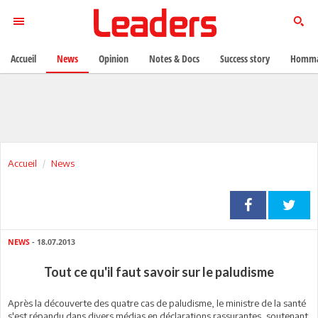
Accueil
News
Opinion
Notes & Docs
Success story
Homma
Accueil
News
NEWS
- 18.07.2013
Tout ce qu'il faut savoir sur le paludisme
Après la découverte des quatre cas de paludisme, le ministre de la santé
s'est répandu dans divers médias en déclarations rassurantes, soutenant