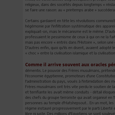
religieux, dans des sociétés depuis longtemps « réisl
se faire une raison: au « printemps arabe » succéderai
Certains gardaient en tête les révolutions communistes,
hégémonie par l'infiltration systématique des appa
expliquait-on, mais le mécanisme est le même. D'autr
professaient le pessimisme de ceux à qui on ne la fai
mais pas encore « entrés dans l'Histoire », selon u
D'autres enfin, quoi qu'ils en disent, avaient adopté 
« choc » entre la civilisation islamique et la civilisat
Comme il arrive souvent aux oracles pé
démentis. Le pouvoir des Frères musulmans, prétendume
l'économie égyptienne, promoteurs d'une Constitution
l'administration du pays, voués à l'intimidation des m
Frères musulmans ont très vite perdu le soutien de la 
et terrifiante les avait même conduits - détail élo
des chefs du groupe terroriste qui avait organisé en 
personnes au temple d'Hatshepsout... En un mot, les E
régime instauré progressivement par le parti Liberté e
libre ni juste. Des millions d'Egyptiens se sont soulev