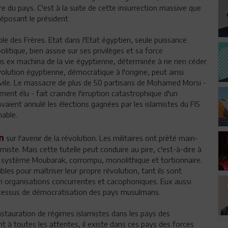
e du pays. C'est à la suite de cette insurrection massive que
déposant le président
ble des Frères. Etat dans l'Etat égyptien, seule puissance
litique, bien assise sur ses privilèges et sa force
s ex machina de la vie égyptienne, déterminée à ne rien céder
évolution égyptienne, démocratique à l'origine, peut ainsi
ivile. Le massacre de plus de 50 partisans de Mohamed Morsi -
ent élu - fait craindre l'irruption catastrophique d'un
vaient annulé les élections gagnées par les islamistes du FIS
nable.
n
sur l'avenir de la révolution. Les militaires ont prêté main-
miste. Mais cette tutelle peut conduire au pire, c'est-à-dire à
n système Moubarak, corrompu, monolithique et tortionnaire.
es pour maîtriser leur propre révolution, tant ils sont
n organisations concurrentes et cacophoniques. Eux aussi
rocessus de démocratisation des pays musulmans.
'instauration de régimes islamistes dans les pays des
nt à toutes les attentes, il existe dans ces pays des forces