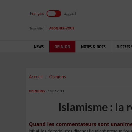
العربية
Français
Newsletter
ABONNEZ-VOUS
NEWS
OPINION
NOTES & DOCS
SUCCESS 
Accueil
Opinions
OPINIONS
- 18.07.2013
Islamisme : la 
Quand les commentateurs sont unanimes,
initial, les éditorialistes diagnostiquaient presque tous