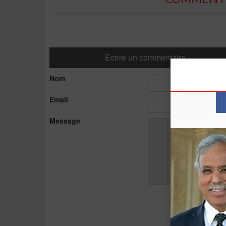
Ecrire un commentaire
Nom
Email
Message