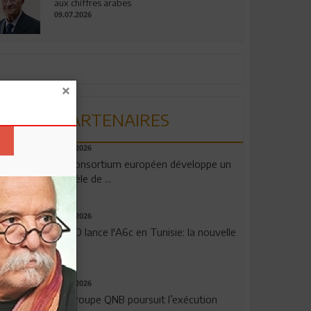
aux chiffres arabes
09.07.2026
PARTENAIRES
06.08.2026
Un consortium européen développe un
modèle de ...
04.08.2026
OPPO lance l'A6c en Tunisie: la nouvelle
...
29.07.2026
Le Groupe QNB poursuit l’exécution