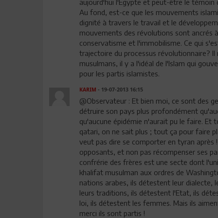
aujourd'hui l'Egypte et peut-être le témoin d
Au fond, est-ce que les mouvements islamist
dignité à travers le travail et le développ
mouvements des révolutions sont ancrés à ga
conservatisme et l'immobilisme. Ce qui s'es
trajectoire du processus révolutionnaire? Il
musulmans, il y a l'idéal de l'Islam qui gouv
pour les partis islamistes.
KARIM
- 19-07-2013 16:15
@Observateur : Et bien moi, ce sont des ge
détruire son pays plus profondément qu'au
qu'aucune épidémie n'aurait pu le faire. Et 
qatari, on ne sait plus ; tout ça pour faire
veut pas dire se comporter en tyran après 
opposants, et non pas récompenser ses parti
confrérie des frères est une secte dont l'un
khalifat musulman aux ordres de Washington e
nations arabes, ils détestent leur dialecte, 
leurs traditions, ils détestent l'Etat, ils dét
loi, ils détestent les femmes. Mais ils aimen
merci ils sont partis !