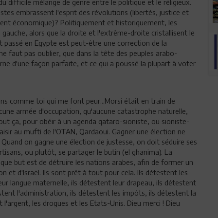
u difficile mélange de genre entre le politique et le réligieux.
es embrassent l'esprit des révolutions (libertés, justice et
ement économique)? Politiquement et historiquement, les
uche, alors que la droite et l'extrême-droite cristallisent le
t passé en Egypte est peut-être une correction de la
 ne faut pas oublier, que dans la tête des peuples arabo-
erne d'une façon parfaite, et ce qui a poussé la plupart à voter
ns comme toi qui me font peur...Morsi était en train de
cune armée d'occupation, qu'aucune catastrophe naturelle,
tout ça, pour obéir à un agenda qataro-sioniste, ou sioniste-
 plaisir au mufti de l'OTAN, Qardaoui. Gagner une élection ne
! Quand on gagne une élection de justesse, on doit séduire ses
sans, ou plutôt, se partager le butin (el ghanima). La
ique but est de détruire les nations arabes, afin de former un
t d'Israël. Ils sont prêt à tout pour cela. Ils détestent les
leur langue maternelle, ils détestent leur drapeau, ils détestent
estent l'administration, ils détestent les impôts, ils détestent la
t l'argent, les drogues et les Etats-Unis. Dieu merci ! Dieu