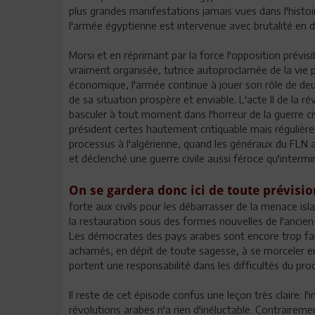
plus grandes manifestations jamais vues dans l'histoir
l'armée égyptienne est intervenue avec brutalité en 
Morsi et en réprimant par la force l'opposition prévisi
vraiment organisée, tutrice autoproclamée de la vie po
économique, l'armée continue à jouer son rôle de deu
de sa situation prospère et enviable. L'acte II de la r
basculer à tout moment dans l'horreur de la guerre c
président certes hautement critiquable mais régulièrem
processus à l'algérienne, quand les généraux du FLN a
et déclenché une guerre civile aussi féroce qu'intermi
On se gardera donc ici de toute prévisio
forte aux civils pour les débarrasser de la menace isla
la restauration sous des formes nouvelles de l'ancie
Les démocrates des pays arabes sont encore trop faibl
acharnés, en dépit de toute sagesse, à se morceler e
portent une responsabilité dans les difficultés du p
Il reste de cet épisode confus une leçon très claire: l
révolutions arabes n'a rien d'inéluctable. Contraireme