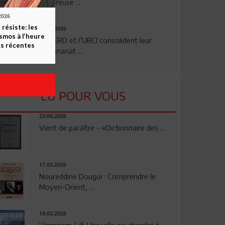
rigoureuse ...
2026
 résiste: les
24.07.2026
smos à l’heure
La BERD et l’UBCI consolident leur
s récentes
partenariat ...
LU POUR VOUS
23.04.2026
Vient de paraître - «Dictionnaire des ...
17.03.2026
Noureddine Dougui : Comprendre le
Moyen-Orient, ...
14.03.2026