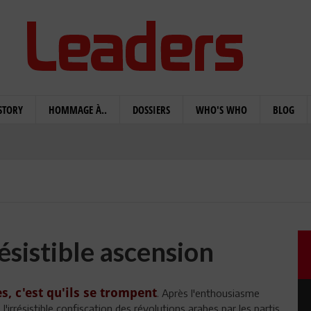
STORY
HOMMAGE À..
DOSSIERS
WHO'S WHO
BLOG
résistible ascension
 c'est qu'ils se trompent
. Après l'enthousiasme
 l'irrésistible confiscation des révolutions arabes par les partis