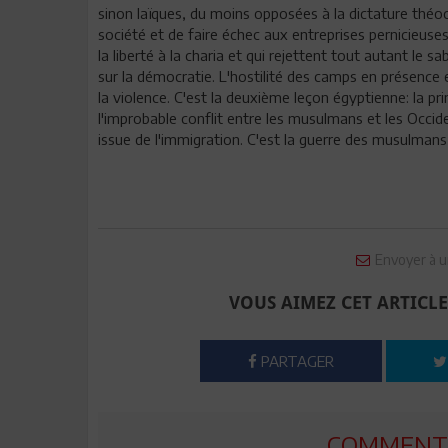
sinon laïques, du moins opposées à la dictature théoc
société et de faire échec aux entreprises pernicieuses
la liberté à la charia et qui rejettent tout autant le
sur la démocratie. L'hostilité des camps en présence 
la violence. C'est la deuxième leçon égyptienne: la pr
l'improbable conflit entre les musulmans et les Occid
issue de l'immigration. C'est la guerre des musulmans
Envoyer à u
VOUS AIMEZ CET ARTICLE
PARTAGER
COMMENTE