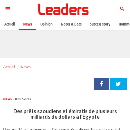
Accueil
News
Opinion
Notes & Docs
Success story
Homma
Accueil
News
NEWS
- 09.07.2013
Des prêts saoudiens et émiratis de plusieurs
milliards de dollars à l'Egypte
Une bouffée d'oxigène pour l'économie égyptienne bien mal en point