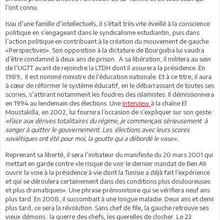
l’ont connu.
Issu d’une famille d’intellectuels, il s’était très vite éveillé à la conscience
politique en s’engageant dans le syndicalisme estudiantin, puis dans
l’action politique en contribuant à la création du mouvement de gauche
«Perspectives». Son opposition à la dictature de Bourguiba lui vaudra
d’être condamné à deux ans de prison. A sa libération, il militera au sein
de l’UGTT avant de rejoindre la LTDH dont il assurera la présidence. En
1989, il est nommé ministre de l’éducation nationale. Et à ce titre, il aura
à cœur de réformer le système éducatif, en le débarrassant de toutes ses
scories, s’attirant notamment les foudres des islamistes. Il démissionnera
en 1994 au lendemain des élections. Une
interview
à la chaîne El
Moustakilla, en 2002, lui fournira l’occasion de s’expliquer sur son geste :
«Face aux dérives totalitaires du régime, je commençais sérieusement à
songer à quitter le gouvernement. Les élections avec leurs scores
soviétiques ont été pour moi, la goutte qui a débordé le vase».
Reprenant sa liberté, il sera l’initiateur du manifeste du 20 mars 2001 qui
mettait en garde contre «le risque de voir le dernier mandat de Ben Ali
ouvrir la voie à la présidence à vie dont la Tunisie a déjà fait l’expérience
et qui se déroulera certainement dans des conditions plus douloureuses
et plus dramatiques». Une phrase prémonitoire qui se vérifiera neuf ans
plus tard. En 2008, il succombait à une longue maladie. Deux ans et demi
plus tard, ce sera la révolution. Sans chef de file, la gauche retrouve ses
vieux démons : la guerre des chefs, les querelles de clocher. Le 23