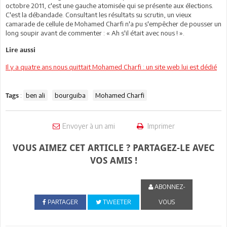
octobre 2011, c'est une gauche atomisée qui se présente aux élections.
C'est la débandade. Consultant les résultats su scrutin, un vieux
camarade de cellule de Mohamed Charfi n'a pu s'empêcher de pousser un
long soupir avant de commenter : « Ah s'il était avec nous ! ».
Lire aussi
Il y a quatre ans nous quittait Mohamed Charfi : un site web lui est dédié
:
ben ali
bourguiba
Mohamed Charfi
Tags
Envoyer à un ami
Imprimer
VOUS AIMEZ CET ARTICLE ? PARTAGEZ-LE AVEC
VOS AMIS !
ABONNEZ-
PARTAGER
TWEETER
VOUS