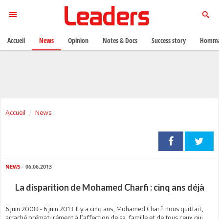
Accueil
News
Opinion
Notes & Docs
Success story
Homma
Accueil
News
NEWS
- 06.06.2013
La disparition de Mohamed Charfi : cinq ans déjà
6 juin 2008 - 6 juin 2013: Il y a cinq ans, Mohamed Charfi nous quittait,
arraché prématurément à l’affection de sa famille et de tous ceux qui