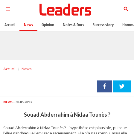
Accueil
News
Opinion
Notes & Docs
Success story
Homma
Accueil
News
NEWS
- 30.05.2013
Souad Abderrahim à Nidaa Tounès ?
Souad Abderrahim à Nidaa Tounès ? L’hypothèse est plausible, puisque
l’élue nahdhaouie l’envisage sérieusement. Elle n’a pas rompu, mais elle