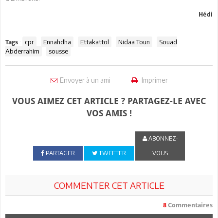
Hédi
:
cpr
Ennahdha
Ettakattol
Nidaa Toun
Souad
Tags
Abderrahim
sousse
Envoyer à un ami
Imprimer
VOUS AIMEZ CET ARTICLE ? PARTAGEZ-LE AVEC
VOS AMIS !
ABONNEZ-
PARTAGER
TWEETER
VOUS
COMMENTER CET ARTICLE
8
Commentaires