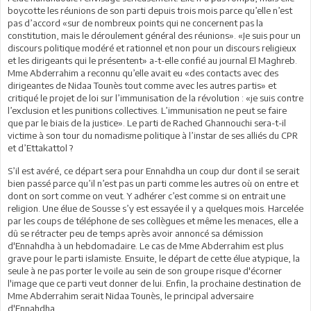
boycotte les réunions de son parti depuis trois mois parce qu’elle n’est
pas d’accord «sur de nombreux points qui ne concernent pas la
constitution, mais le déroulement général des réunions». «Je suis pour un
discours politique modéré et rationnel et non pour un discours religieux
et les dirigeants qui le présentent» a-t-elle confié au journal El Maghreb.
Mme Abderrahim a reconnu qu’elle avait eu «des contacts avec des
dirigeantes de Nidaa Tounès tout comme avec les autres partis» et
critiqué le projet de loi sur l’immunisation de la révolution : «je suis contre
l’exclusion et les punitions collectives. L’immunisation ne peut se faire
que par le biais de la justice». Le parti de Rached Ghannouchi sera-t-il
victime à son tour du nomadisme politique à l’instar de ses alliés du CPR
et d’Ettakattol ?
S’il est avéré, ce départ sera pour Ennahdha un coup dur dont il se serait
bien passé parce qu’il n’est pas un parti comme les autres où on entre et
dont on sort comme on veut. Y adhérer c’est comme si on entrait une
religion. Une élue de Sousse s’y est essayée il y a quelques mois. Harcelée
par les coups de téléphone de ses collègues et même les menaces, elle a
dû se rétracter peu de temps après avoir annoncé sa démission
d'Ennahdha à un hebdomadaire. Le cas de Mme Abderrahim est plus
grave pour le parti islamiste. Ensuite, le départ de cette élue atypique, la
seule à ne pas porter le voile au sein de son groupe risque d'écorner
l'image que ce parti veut donner de lui. Enfin, la prochaine destination de
Mme Abderrahim serait Nidaa Tounès, le principal adversaire
d'Ennahdha.