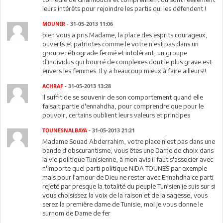
leurs intérêts pour rejoindre les partis qui les défendent !
MOUNIR
- 31-05-2013 11:06
bien vous a pris Madame, la place des esprits courageux,
ouverts et patriotes comme le votre n'est pas dans un
groupe rétrograde fermé et intolérant, un groupe
d'individus qui bourré de complexes dont le plus grave est
envers les femmes. Il y a beaucoup mieux à faire ailleurs!!
ACHRAF
- 31-05-2013 13:28
Il suffit de se souvenir de son comportement quand elle
faisait partie d'ennahdha, pour comprendre que pour le
pouvoir, certains oublient leurs valeurs et principes
TOUNESNALBAYA
- 31-05-2013 21:21
Madame Souad Abderrahim, votre place n'est pas dans une
bande d'obscurantisme, vous êtes une Dame de choix dans
la vie politique Tunisienne, à mon avis il faut s'associer avec
n'importe quel parti politique NIDA TOUNES par exemple
mais pour l'amour de Dieu ne rester avec Ennahdha ce parti
rejeté par presque la totalité du peuple Tunisien.je suis sur si
vous choisissez la voix de la raison et de la sagesse, vous
serez la première dame de Tunisie, moi je vous donne le
surnom de Dame de fer