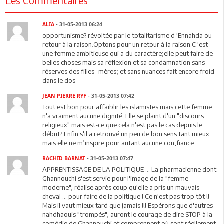
Les Commentaires
ALIA
- 31-05-2013 06:24
opportunisme? révoltée par le totalitarisme d 'Ennahda ou
retour à la raison.Optons pour un retour à la raison.C 'est
une femme ambitieuse qui a du caractère;elle peut faire de
belles choses mais sa réflexion et sa condamnation sans
réserves des filles -mères; et sans nuances fait encore froid
dans le dos
JEAN PIERRE RYF
- 31-05-2013 07:42
Tout est bon pour affaiblir les islamistes mais cette femme
n'a vraiment aucune dignité. Elle se plaint d'un "discours
religieux" mais est-ce que cela n'est pas le cas depuis le
début? Enfin s'il a retrouvé un peu de bon sens tant mieux
mais elle ne m’inspire pour autant aucune con,fiance.
RACHID BARNAT
- 31-05-2013 07:47
APPRENTISSAGE DE LA POLITIQUE ... La pharmacienne dont
Ghannouchi s'est servie pour l'image de la "femme
moderne", réalise après coup qu'elle a pris un mauvais
cheval ... pour faire de la politique ! Ce n'est pas trop tôt !!
Mais il vaut mieux tard que jamais !!! Espérons que d'autres
nahdhaouis "trompés", auront le courage de dire STOP à la
comédie de Ghannouchi et comprennent où sont réellement