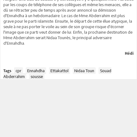
par les coups de téléphone de ses collègues et même les menaces, elle a
dû se rétracter peu de temps après avoir annoncé sa démission
d'Ennahdha à un hebdomadaire. Le cas de Mme Abderrahim est plus
grave pour le parti islamiste. Ensuite, le départ de cette élue atypique, la
seule à ne pas porter le voile au sein de son groupe risque d'écorner
l'image que ce parti veut donner de lui. Enfin, la prochaine destination de
Mme Abderrahim serait Nidaa Tounès, le principal adversaire
d'Ennahdha.
Hédi
:
cpr
Ennahdha
Ettakattol
Nidaa Toun
Souad
Tags
Abderrahim
sousse