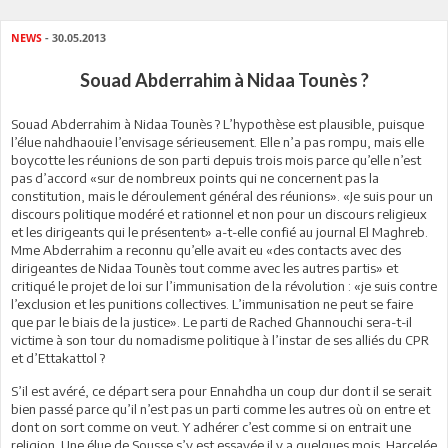
NEWS
- 30.05.2013
Souad Abderrahim à Nidaa Tounès ?
Souad Abderrahim à Nidaa Tounès ? L’hypothèse est plausible, puisque
l’élue nahdhaouie l’envisage sérieusement. Elle n’a pas rompu, mais elle
boycotte les réunions de son parti depuis trois mois parce qu’elle n’est
pas d’accord «sur de nombreux points qui ne concernent pas la
constitution, mais le déroulement général des réunions». «Je suis pour un
discours politique modéré et rationnel et non pour un discours religieux
et les dirigeants qui le présentent» a-t-elle confié au journal El Maghreb.
Mme Abderrahim a reconnu qu’elle avait eu «des contacts avec des
dirigeantes de Nidaa Tounès tout comme avec les autres partis» et
critiqué le projet de loi sur l’immunisation de la révolution : «je suis contre
l’exclusion et les punitions collectives. L’immunisation ne peut se faire
que par le biais de la justice». Le parti de Rached Ghannouchi sera-t-il
victime à son tour du nomadisme politique à l’instar de ses alliés du CPR
et d’Ettakattol ?
S’il est avéré, ce départ sera pour Ennahdha un coup dur dont il se serait
bien passé parce qu’il n’est pas un parti comme les autres où on entre et
dont on sort comme on veut. Y adhérer c’est comme si on entrait une
religion. Une élue de Sousse s’y est essayée il y a quelques mois. Harcelée