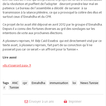
de la révolution et piaffent de l'adopter devront prendre leur mal en
patience. Le bureau de l’assemblée a décidé de surseoir à sa
transmission à la séance plénière, ce qui a provoqué la colère des élus et
surtout ceux d’Ennahdha et du CPR.
Ce projet de loi avait été déposé en avril 2012 par le groupe d’Ennahdha.
Depuis il a connu des fortunes diverses au gré des sondages sur les
intentions de vote aux prochaines élections.
A plusieurs reprises, M. Béji Caïd Essebsi qui est directement visé par ce
texte avait, à plusieurs reprises, fait part de sa conviction qu’il ne
passerait pas car ce serait « un affront pour la Tunisie ».
Lire aussi
«Ils n'oseront pas» ?!
:
ANC
cpr
Ennahdha
immunisation
loi
News Tunisie
Tags
r
Tunisie
Envoyer à un ami
Imprimer