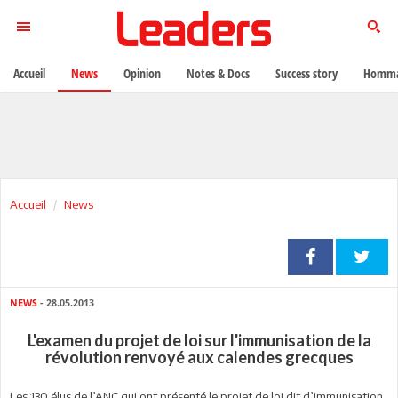
Accueil
News
Opinion
Notes & Docs
Success story
Homma
Accueil
News
NEWS
- 28.05.2013
L'examen du projet de loi sur l'immunisation de la
révolution renvoyé aux calendes grecques
Les 130 élus de l’ANC qui ont présenté le projet de loi dit d’immunisation