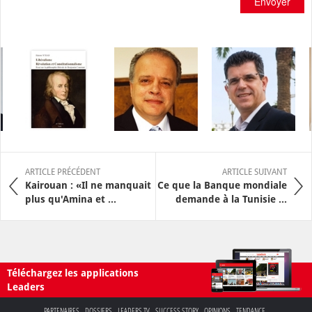
Envoyer
ARTICLE PRÉCÉDENT
ARTICLE SUIVANT
Kairouan : «Il ne manquait
Ce que la Banque mondiale
plus qu'Amina et ...
demande à la Tunisie ...
Téléchargez les applications
Leaders
PARTENAIRES
DOSSIERS
LEADERS TV
SUCCESS STORY
OPINIONS
TENDANCE