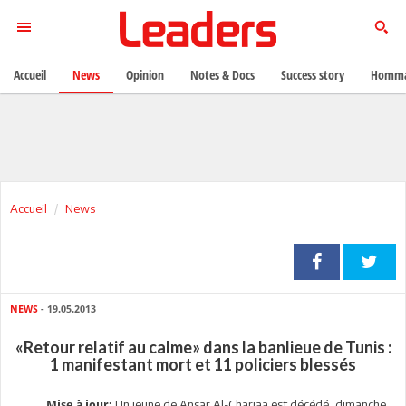
Accueil
News
Opinion
Notes & Docs
Success story
Homma
Accueil
News
NEWS
- 19.05.2013
«Retour relatif au calme» dans la banlieue de Tunis :
1 manifestant mort et 11 policiers blessés
Un jeune de Ansar Al-Chariaa est décédé, dimanche,
Mise à jour: