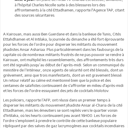
à l'hôpital Charles Nicolle suite à des blessures lors des
affrontements à la cité Ettadhamen, rapporte l'Agence TAP, citant
des sources sécuritaires.
A Kairouan, mais aussi Ben Guerdane et dans la banlieue de Tunis, Cités
Ettahdhamen et Al Intilaka, la journée du dimanche a été fort éprouvante
pour les forces de l’ordre pour disperser les militants du mouvement
jihadistes Ansar Ashariaa. Plus particulièrement dans les faubourgs de la
capitale où de nombreux militants frustrés de ne pas pouvoir se rendre à
Kairouan, ont multiplié les rassemblements, des affrontements très durs
ont été signalés jusqu’au début de l’après-midi. Selon un communiqué du
ministère de l’Intérieur, onze agents de sécurité ont été blessés, dont un
grièvement, ainsi que trois manifestants, dont un est gravement blessé.
Un retour relatif au calme est mentionné bien que la police et des
centaines de salafistes continuaient de s'affronter en milieu d'après-midi
et les forces de l'ordre essuyaient des jets de cocktails Molotov.
Les policiers, rapporte l’AFP, ont réussi dans un premier temps à
disperser les militants du mouvement jihadiste Ansar al-Charia de la cité
Ettadhamen, mais les émeutiers se sont repliés vers le quartier voisin
d'Intilaka, où les heurts continuaient peu avant 16H00. Les forces de
l'ordre s’emploient à prendre le contrôle de cette banlieue populaire
répliquant par des salves de gaz lacrymogènes aux cocktails incendiaires