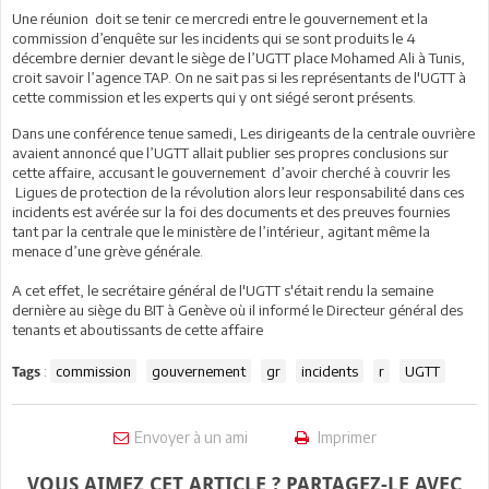
Une réunion doit se tenir ce mercredi entre le gouvernement et la
commission d’enquête sur les incidents qui se sont produits le 4
décembre dernier devant le siège de l’UGTT place Mohamed Ali à Tunis,
croit savoir l’agence TAP. On ne sait pas si les représentants de l'UGTT à
cette commission et les experts qui y ont siégé seront présents.
Dans une conférence tenue samedi, Les dirigeants de la centrale ouvrière
avaient annoncé que l’UGTT allait publier ses propres conclusions sur
cette affaire, accusant le gouvernement d’avoir cherché à couvrir les
Ligues de protection de la révolution alors leur responsabilité dans ces
incidents est avérée sur la foi des documents et des preuves fournies
tant par la centrale que le ministère de l’intérieur, agitant même la
menace d’une grève générale.
A cet effet, le secrétaire général de l'UGTT s'était rendu la semaine
dernière au siège du BIT à Genève où il informé le Directeur général des
tenants et aboutissants de cette affaire
:
commission
gouvernement
gr
incidents
r
UGTT
Tags
Envoyer à un ami
Imprimer
VOUS AIMEZ CET ARTICLE ? PARTAGEZ-LE AVEC