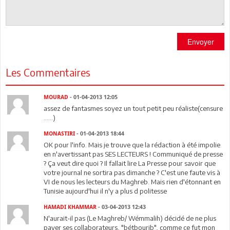
Envoyer
Les Commentaires
MOURAD
- 01-04-2013 12:05
assez de fantasmes soyez un tout petit peu réaliste(censure
......)
MONASTIRI
- 01-04-2013 18:44
OK pour l'info. Mais je trouve que la rédaction à été impolie
en n'avertissant pas SES LECTEURS ! Communiqué de presse
? Ça veut dire quoi ? Il fallait lire La Presse pour savoir que
votre journal ne sortira pas dimanche ? C'est une faute vis à
VI de nous les lecteurs du Maghreb. Mais rien d'étonnant en
Tunisie aujourd'hui il n'y a plus d politesse
HAMADI KHAMMAR
- 03-04-2013 12:43
N'aurait-il pas (Le Maghreb/ Wémmalih) décidé de ne plus
payer ses collaborateurs, "bétbourib", comme ce fut mon