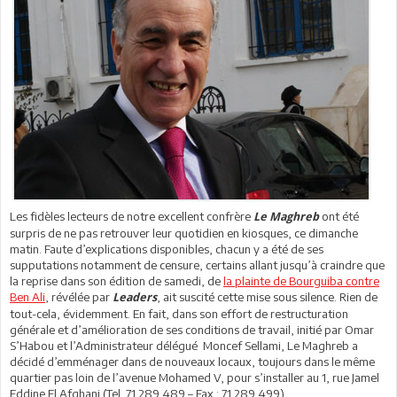
Les fidèles lecteurs de notre excellent confrère
ont été
Le Maghreb
surpris de ne pas retrouver leur quotidien en kiosques, ce dimanche
matin. Faute d’explications disponibles, chacun y a été de ses
supputations notamment de censure, certains allant jusqu’à craindre que
la reprise dans son édition de samedi, de
la plainte de Bourguiba contre
Ben Ali
, révélée par
, ait suscité cette mise sous silence. Rien de
Leaders
tout-cela, évidemment. En fait, dans son effort de restructuration
générale et d’amélioration de ses conditions de travail, initié par Omar
S’Habou et l’Administrateur délégué Moncef Sellami, Le Maghreb a
décidé d’emménager dans de nouveaux locaux, toujours dans le même
quartier pas loin de l’avenue Mohamed V, pour s’installer au 1, rue Jamel
Eddine El Afghani (Tel. 71 289 489 – Fax : 71 289 499).