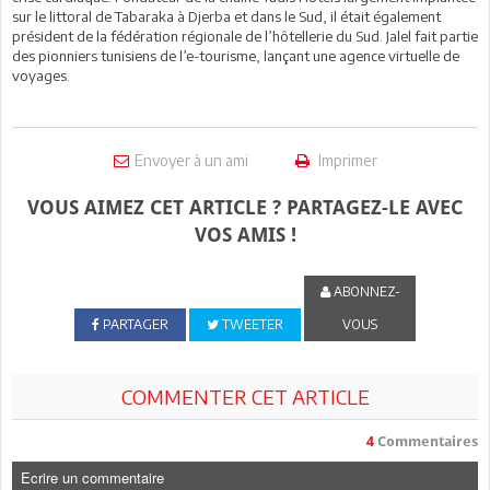
sur le littoral de Tabaraka à Djerba et dans le Sud, il était également
président de la fédération régionale de l’hôtellerie du Sud. Jalel fait partie
des pionniers tunisiens de l’e-tourisme, lançant une agence virtuelle de
voyages.
Envoyer à un ami
Imprimer
VOUS AIMEZ CET ARTICLE ? PARTAGEZ-LE AVEC
VOS AMIS !
ABONNEZ-
PARTAGER
TWEETER
VOUS
COMMENTER CET ARTICLE
4
Commentaires
Ecrire un commentaire