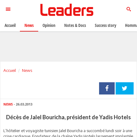
Accueil
News
Opinion
Notes & Docs
Success story
Homma
Accueil
News
NEWS
- 26.03.2013
Décès de Jalel Bouricha, président de Yadis Hotels
L’hôtelier et voyagiste tunisien Jalel Bouricha a succombé lundi soir à une
crise cardiaque. Fondateur de la chaîne Yadis Hotels largement implantée