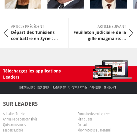
ARTICLE PRÉCÉDENT
ARTICLE SUIVANT
Départ des Tunisiens
Feuilleton judiciaire de la
combattre en Syrie : ...
gifle imaginaire: ...
Téléchargez les applications
Leaders
PARTENAIRES
DOSSIERS
LEADERS TV
SUCCESS STORY
OPINIONS
TENDANCE
SUR LEADERS
Actualités Tunisie
Annuaire des entreprises
Annuaire de personnalités
Plan du site
Qui sommes nous
Contact
Leaders Mobile
Abonnez-vous au mensuel