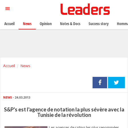
Accueil
News
Opinion
Notes & Docs
Success story
Homma
Accueil
News
NEWS
- 24.03.2013
S&P's est l'agence de notation la plus sévère avec la
Tunisie de la révolution
Les agences de rating les plus renommées