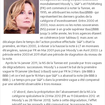
mondialement Moody’s, S&P’s et FitchRating
(FR) ont commencé à noter la Tunisie, en
1995, en attribuant les notes Baa3/BBB- qui
représentent les derniers grades de la
catégorie d’investissement. Entre 2000 et
2003, nous avons vu les notes souveraines
(NS) passer à un grade supérieur Baa2/BBB.
Jusqu’à cette année, les trois agences étaient
en cohérence (voir tableau I) mais avec un
décalage dans le temps de l’action positive effectuée. S&P’s était la
première, en Mars 2000, à réviser à la hausse la note à LT en monnaies
étrangères, suivie par FR en Mai 2001 puis par Moody’s en Avril 2003. La
période entre 2003 et 2011 était une période de stagnation du niveau de
la note.
Après le 14 Janvier 2011, la NS de la Tunisie est passée par trois vagues
de dégradations successives. Moody’s a ouvert le bal de la première
vague le 19 Janvier (de Baa2 à Baa3) suivi par FR le 2 Mars (de BBB à
BBB-) et ce n’est que le 16 Mars que S&P’s a abaissé la note (de BBB à
BBB-). Le temps pris par S&P’s dans la première vague a été compensé
par une sévérité observable à trois niveaux :
• D’abord, dans la précipitation de l’abaissement de la NS à la
catégorie spéculative le 23 Mai 2012 (FR au 11 Décembre 2012 et
Moody’s au 28 février 2013). Suite à cette dégradation, l’effet
négatif sur les spreads a été conjugué par le passage de la