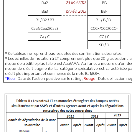
Ba2
23 Mai 2012
BB
Ba3
19 Fév. 2013
BB-
B1 / B2 / B3
B+ / B / B-
Caa1/Caa2/Caa3
CCC+/CCC/CCC-
Ca / C
CC / C
SD / D
Ce tableau ne reprend
pas les dates des confirmations des notes.
*
Les échelles de
notation à LT comprennent plus que 20 grades dont la 
*
risque de crédit le plus faible est Aaa/AAA. Au fur et à mesure qu’on des
risque de crédit augmente. La catégorie spéculative est caractérisée p
crédit plus important et commence de la note Ba1/BB+.
*Bleu
= Date de l’action positive sur le rating;
Rouge
= Date de l’action né