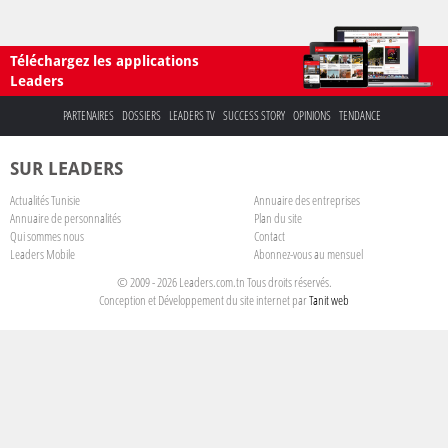
Téléchargez les applications
Leaders
PARTENAIRES
DOSSIERS
LEADERS TV
SUCCESS STORY
OPINIONS
TENDANCE
SUR LEADERS
Actualités Tunisie
Annuaire des entreprises
Annuaire de personnalités
Plan du site
Qui sommes nous
Contact
Leaders Mobile
Abonnez-vous au mensuel
© 2009 - 2026 Leaders.com.tn Tous droits réservés.
Conception et Développement du site internet par
Tanit web