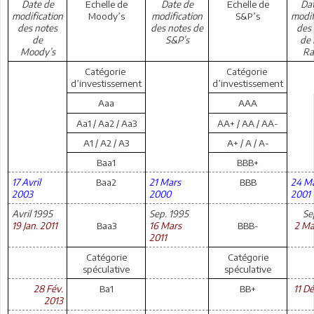
Date de
Echelle de
Date de
Echelle de
Da
modification
Moody’s
modification
S&P’s
modif
des notes
des notes de
des
de
S&P’s
de 
Moody’s
Ra
Catégorie
Catégorie
d’investissement
d’investissement
Aaa
AAA
Aa1 / Aa2 / Aa3
AA+ / AA / AA-
A1 / A2 / A3
A+ / A / A-
Baa1
BBB+
17 Avril
Baa2
21 Mars
BBB
24 M
2003
2000
200
Avril 1995
Sep. 1995
Se
19 Jan. 2011
Baa3
16 Mars
BBB-
2 Ma
2011
Catégorie
Catégorie
spéculative
spéculative
28 Fév.
Ba1
BB+
11 Dé
2013