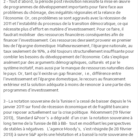
2 - Tout d’abord, la période post révolution nécessite la mise en œuvre
de programmes de développement importants pour faire face aux
problèmes du chômage, des inégalités régionales et la relance de
l’économie. Or, ces problèmes se sont aggravés avec la récession de
2011 et l’instabilité du processus de la transition démocratique, ce qui
nécessite plus d’effort en matière d’investissement. Pour ce faire, il
faudrait mobiliser des ressources financières conséquentes afin de
financer l’investissement. Ces ressources devraient provenir en premier
lieu de l’épargne domestique. Malheureusement, l’épargne nationale, au
taux seulement de 16%, a été toujours structurellement insuffisante pour
combler les besoins du développement de l’économie. Cela s’explique
aisément par des arguments démographiques, culturels et par le
système incitatif, mais aussi par le manque de ressources naturelles dans
le pays. Or, tant qu’il existe un gap financier, i.e., différence entre
l’investissement et l’épargne domestique, le recours au financement
extérieur est la solution adéquate à moins de renoncer à une partie des
programmes d’investissement.
3 - La notation souveraine de la Tunisie n’a cessé de baisser depuis le 14
janvier 2011 sur fond de récession économique et de fragilité bancaire
pour reposer actuellement sur la crise politique. Récemment (19 février
2013), Standard &Poor’s a dégradé d’un cran la notation souveraine à
long terme de la Tunisie de BB à BB- tout en modifiant les perspectives
de stables à négatives. L’agence Moody’s, s’est résignée (le 28 février
2013) à suivre S&P après une hésitation et a baissé la note souveraine de