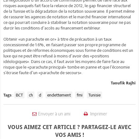
La négociation d’un accord de confirmation permet de faire face aux
risques auxquels fait face la relance de 2012, le gap financier structurel
de la Tunisie et la dégradation de la notation souveraine. Il permet même
de rassurer les agences de notation et le marché financier international
ce qui pourrait conduire à stabiliser la notation souveraine pour ne pas
durcir les conditions d’accès au financement extérieur.
Obtenir «un parachute en or» à titre de précaution à un taux
concessionnel de 1.6%, en faisant passer son propre programme de
politiques et de réformes économiques sous forme de conditions est un
luxe qui ne peut être refusé à moins d’avoir des «positions
idéologiques». Dans ce cas, il faut avoir les moyens de faire face au
risque que le «parachute principal» tombe en panne et que l’économie
s’écrase faute d’un «parachute de secours».
Taoufik Rajhi
:
BCT
ch
d
endettement
fmi
Tunisie
Tags
Envoyer à un ami
Imprimer
VOUS AIMEZ CET ARTICLE ? PARTAGEZ-LE AVEC
VOS AMIS !