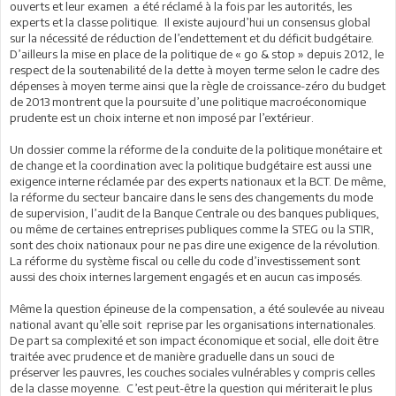
ouverts et leur examen a été réclamé à la fois par les autorités, les
experts et la classe politique. Il existe aujourd’hui un consensus global
sur la nécessité de réduction de l’endettement et du déficit budgétaire.
D’ailleurs la mise en place de la politique de « go & stop » depuis 2012, le
respect de la soutenabilité de la dette à moyen terme selon le cadre des
dépenses à moyen terme ainsi que la règle de croissance-zéro du budget
de 2013 montrent que la poursuite d’une politique macroéconomique
prudente est un choix interne et non imposé par l’extérieur.
Un dossier comme la réforme de la conduite de la politique monétaire et
de change et la coordination avec la politique budgétaire est aussi une
exigence interne réclamée par des experts nationaux et la BCT. De même,
la réforme du secteur bancaire dans le sens des changements du mode
de supervision, l’audit de la Banque Centrale ou des banques publiques,
ou même de certaines entreprises publiques comme la STEG ou la STIR,
sont des choix nationaux pour ne pas dire une exigence de la révolution.
La réforme du système fiscal ou celle du code d’investissement sont
aussi des choix internes largement engagés et en aucun cas imposés.
Même la question épineuse de la compensation, a été soulevée au niveau
national avant qu’elle soit reprise par les organisations internationales.
De part sa complexité et son impact économique et social, elle doit être
traitée avec prudence et de manière graduelle dans un souci de
préserver les pauvres, les couches sociales vulnérables y compris celles
de la classe moyenne. C’est peut-être la question qui mériterait le plus