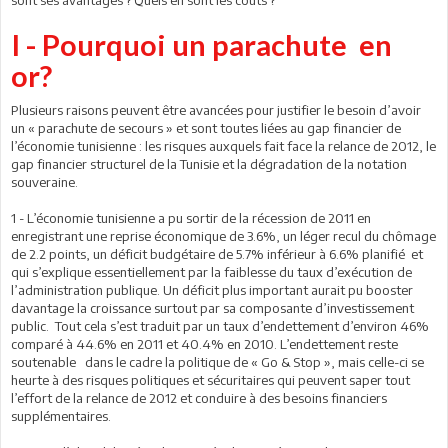
sont ses avantages ? Quels en sont les coûts ?
I - Pourquoi un parachute en
or?
Plusieurs raisons peuvent être avancées pour justifier le besoin d’avoir
un « parachute de secours » et sont toutes liées au gap financier de
l’économie tunisienne : les risques auxquels fait face la relance de 2012, le
gap financier structurel de la Tunisie et la dégradation de la notation
souveraine.
1 - L’économie tunisienne a pu sortir de la récession de 2011 en
enregistrant une reprise économique de 3.6%, un léger recul du chômage
de 2.2 points, un déficit budgétaire de 5.7% inférieur à 6.6% planifié et
qui s’explique essentiellement par la faiblesse du taux d’exécution de
l’administration publique. Un déficit plus important aurait pu booster
davantage la croissance surtout par sa composante d’investissement
public. Tout cela s’est traduit par un taux d’endettement d’environ 46%
comparé à 44.6% en 2011 et 40.4% en 2010. L’endettement reste
soutenable dans le cadre la politique de « Go & Stop », mais celle-ci se
heurte à des risques politiques et sécuritaires qui peuvent saper tout
l’effort de la relance de 2012 et conduire à des besoins financiers
supplémentaires.