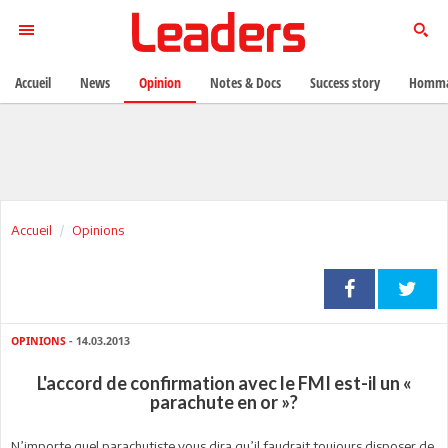
Accueil
News
Opinion
Notes & Docs
Success story
Homma
Accueil
Opinions
OPINIONS
- 14.03.2013
L'accord de confirmation avec le FMI est-il un «
parachute en or »?
N’importe quel parachutiste vous dira qu’il faudrait toujours disposer de