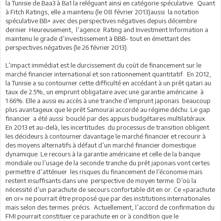
la Tunisie de Baa3 à Ba1 la reléguant ainsi en catégorie spéculative. Quant
à Fitch Ratings, elle a maintenu (le 08 février 2013)aussi la notation
spéculative BB+ avec des perspectives négatives depuis décembre
dernier. Heureusement, l’agence Rating and Investment Information a
maintenu le grade d’investissement à BBB- tout en émettant des
perspectives négatives (le 26 février 2013).
L’impact immédiat est le durcissement du coût de financement sur le
marché financier international et son rationnement quantitatif. En 2012,
la Tunisie a su contourner cette difficulté en accédant à un prêt qatari au
taux de 2.5%, un emprunt obligataire avec une garantie américaine à
1.66%. Elle a aussi eu accès à une tranche d’emprunt japonais beaucoup
plus avantageux que le prêt Samouraï accordé au régime déchu. Le gap
financier a été aussi bouclé par des appuis budgétaires multilatéraux.
En 2013 et au-delà, les incertitudes du processus de transition obligent
les décideurs à contourner davantage le marché financier et recourir à
des moyens alternatifs à défaut d’un marché financier domestique
dynamique. Le recours à la garantie américaine et celle de la banque
mondiale ou l’usage de la seconde tranche du prêt japonais vont certes
permettre d’atténuer les risques du financement de l’économie mais
restent insuffisants dans une perspective de moyen terme. D’où la
nécessité d’un parachute de secours confortable dit en or. Ce «parachute
en or» ne pourrait être proposé que par des institutions internationales
mais selon des termes précis. Actuellement, l’accord de confirmation du
FMI pourrait constituer ce parachute en or à condition que le