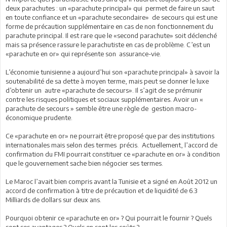
deux parachutes : un «parachute principal» qui permet de faire un saut
en toute confiance et un «parachute secondaire» de secours qui est une
forme de précaution supplémentaire en cas de non fonctionnement du
parachute principal. Il est rare que le «second parachute» soit déclenché
mais sa présence rassure le parachutiste en cas de problème. C’est un
«parachute en or» qui représente son assurance-vie.
L’économie tunisienne a aujourd’hui son «parachute principal» à savoir la
soutenabilité de sa dette à moyen terme, mais peut se donner le luxe
d’obtenir un autre «parachute de secours». Il s’agit de se prémunir
contre les risques politiques et sociaux supplémentaires. Avoir un «
parachute de secours » semble être une règle de gestion macro-
économique prudente.
Ce «parachute en or» ne pourrait être proposé que par des institutions
internationales mais selon des termes précis. Actuellement, l’accord de
confirmation du FMI pourrait constituer ce «parachute en or» à condition
que le gouvernement sache bien négocier ses termes.
Le Maroc l’avait bien compris avant la Tunisie et a signé en Août 2012 un
accord de confirmation à titre de précaution et de liquidité de 6.3
Milliards de dollars sur deux ans.
Pourquoi obtenir ce «parachute en or» ? Qui pourrait le fournir ? Quels