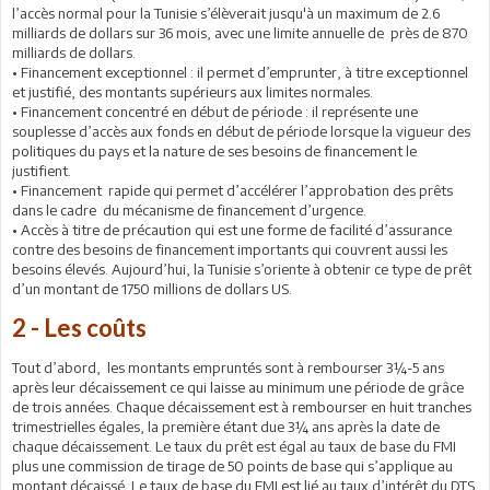
l’accès normal pour la Tunisie s’élèverait jusqu'à un maximum de 2.6
milliards de dollars sur 36 mois, avec une limite annuelle de près de 870
milliards de dollars.
• Financement exceptionnel : il permet d’emprunter, à titre exceptionnel
et justifié, des montants supérieurs aux limites normales.
• Financement concentré en début de période : il représente une
souplesse d’accès aux fonds en début de période lorsque la vigueur des
politiques du pays et la nature de ses besoins de financement le
justifient.
• Financement rapide qui permet d’accélérer l’approbation des prêts
dans le cadre du mécanisme de financement d’urgence.
• Accès à titre de précaution qui est une forme de facilité d’assurance
contre des besoins de financement importants qui couvrent aussi les
besoins élevés. Aujourd’hui, la Tunisie s’oriente à obtenir ce type de prêt
d’un montant de 1750 millions de dollars US.
2 - Les coûts
Tout d’abord, les montants empruntés sont à rembourser 3¼-5 ans
après leur décaissement ce qui laisse au minimum une période de grâce
de trois années. Chaque décaissement est à rembourser en huit tranches
trimestrielles égales, la première étant due 3¼ ans après la date de
chaque décaissement. Le taux du prêt est égal au taux de base du FMI
plus une commission de tirage de 50 points de base qui s’applique au
montant décaissé. Le taux de base du FMI est lié au taux d’intérêt du DTS