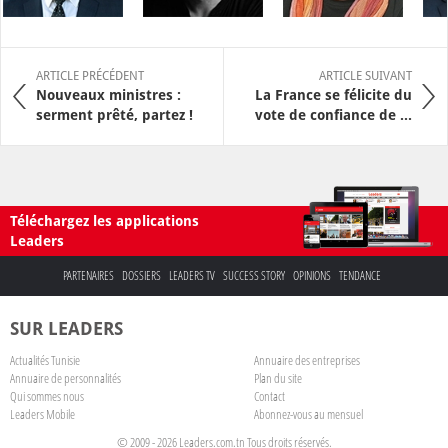
ARTICLE PRÉCÉDENT
ARTICLE SUIVANT
Nouveaux ministres :
La France se félicite du
serment prêté, partez !
vote de confiance de ...
Téléchargez les applications
Leaders
PARTENAIRES
DOSSIERS
LEADERS TV
SUCCESS STORY
OPINIONS
TENDANCE
SUR LEADERS
Actualités Tunisie
Annuaire des entreprises
Annuaire de personnalités
Plan du site
Qui sommes nous
Contact
Leaders Mobile
Abonnez-vous au mensuel
© 2009 - 2026 Leaders.com.tn Tous droits réservés.