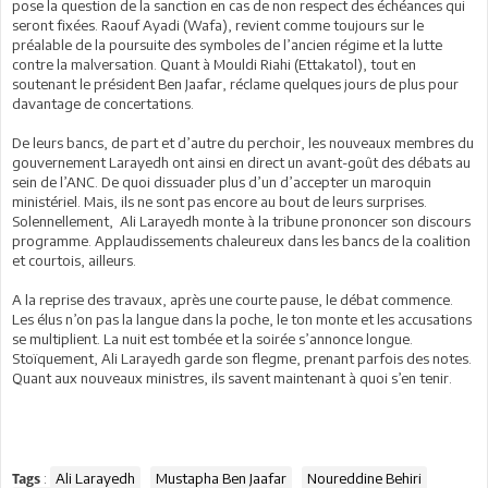
pose la question de la sanction en cas de non respect des échéances qui
seront fixées. Raouf Ayadi (Wafa), revient comme toujours sur le
préalable de la poursuite des symboles de l’ancien régime et la lutte
contre la malversation. Quant à Mouldi Riahi (Ettakatol), tout en
soutenant le président Ben Jaafar, réclame quelques jours de plus pour
davantage de concertations.
De leurs bancs, de part et d’autre du perchoir, les nouveaux membres du
gouvernement Larayedh ont ainsi en direct un avant-goût des débats au
sein de l’ANC. De quoi dissuader plus d’un d’accepter un maroquin
ministériel. Mais, ils ne sont pas encore au bout de leurs surprises.
Solennellement, Ali Larayedh monte à la tribune prononcer son discours
programme. Applaudissements chaleureux dans les bancs de la coalition
et courtois, ailleurs.
A la reprise des travaux, après une courte pause, le débat commence.
Les élus n’on pas la langue dans la poche, le ton monte et les accusations
se multiplient. La nuit est tombée et la soirée s’annonce longue.
Stoïquement, Ali Larayedh garde son flegme, prenant parfois des notes.
Quant aux nouveaux ministres, ils savent maintenant à quoi s’en tenir.
:
Ali Larayedh
Mustapha Ben Jaafar
Noureddine Behiri
Tags