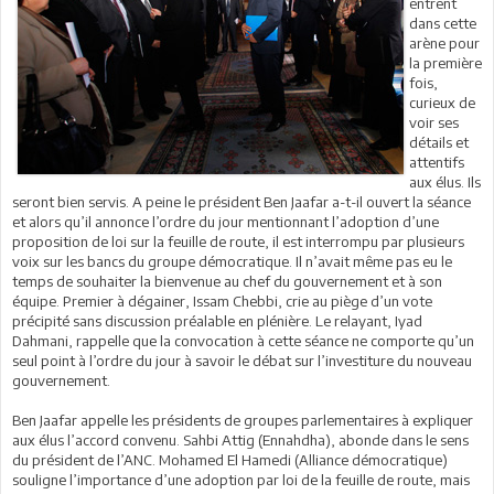
entrent
dans cette
arène pour
la première
fois,
curieux de
voir ses
détails et
attentifs
aux élus. Ils
seront bien servis. A peine le président Ben Jaafar a-t-il ouvert la séance
et alors qu’il annonce l’ordre du jour mentionnant l’adoption d’une
proposition de loi sur la feuille de route, il est interrompu par plusieurs
voix sur les bancs du groupe démocratique. Il n’avait même pas eu le
temps de souhaiter la bienvenue au chef du gouvernement et à son
équipe. Premier à dégainer, Issam Chebbi, crie au piège d’un vote
précipité sans discussion préalable en plénière. Le relayant, Iyad
Dahmani, rappelle que la convocation à cette séance ne comporte qu’un
seul point à l’ordre du jour à savoir le débat sur l’investiture du nouveau
gouvernement.
Ben Jaafar appelle les présidents de groupes parlementaires à expliquer
aux élus l’accord convenu. Sahbi Attig (Ennahdha), abonde dans le sens
du président de l’ANC. Mohamed El Hamedi (Alliance démocratique)
souligne l’importance d’une adoption par loi de la feuille de route, mais