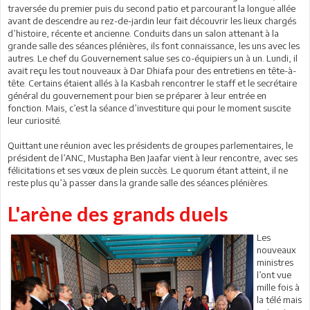
traversée du premier puis du second patio et parcourant la longue allée
avant de descendre au rez-de-jardin leur fait découvrir les lieux chargés
d’histoire, récente et ancienne. Conduits dans un salon attenant à la
grande salle des séances plénières, ils font connaissance, les uns avec les
autres. Le chef du Gouvernement salue ses co-équipiers un à un. Lundi, il
avait reçu les tout nouveaux à Dar Dhiafa pour des entretiens en tête-à-
tête. Certains étaient allés à la Kasbah rencontrer le staff et le secrétaire
général du gouvernement pour bien se préparer à leur entrée en
fonction. Mais, c’est la séance d’investiture qui pour le moment suscite
leur curiosité.
Quittant une réunion avec les présidents de groupes parlementaires, le
président de l’ANC, Mustapha Ben Jaafar vient à leur rencontre, avec ses
félicitations et ses vœux de plein succès. Le quorum étant atteint, il ne
reste plus qu’à passer dans la grande salle des séances plénières.
L'arène des grands duels
Les
nouveaux
ministres
l’ont vue
mille fois à
la télé mais