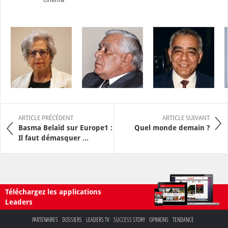
ARTICLE PRÉCÉDENT
ARTICLE SUIVANT
Basma Belaïd sur Europe1 :
Quel monde demain ?
Il faut démasquer ...
Téléchargez les applications
Leaders
PARTENAIRES
DOSSIERS
LEADERS TV
SUCCESS STORY
OPINIONS
TENDANCE