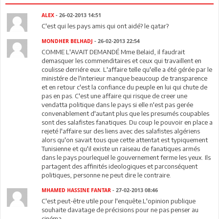
ALEX
- 26-02-2013 14:51
C'est qui les pays amis qui ont aidé? le qatar?
MONDHER BELHADJ
- 26-02-2013 22:54
COMME L'AVAIT DEMANDÉ Mme Belaid, il faudrait
demasquer les commenditaires et ceux qui travaillent en
coulisse derriére eux. L'affaire telle qu'elle a été gérée par le
ministére de l'interieur manque beaucoup de transparence
et en retour c'est la confiance du peuple en lui qui chute de
pas en pas. C'est une affaire qui risque de creer une
vendatta politique dans le pays si elle n'est pas gerée
convenablement d'autant plus que les presumés coupables
sont des salafistes fanatiques. Du coup le pouvoir en place a
rejeté l'affaire sur des liens avec des salafistes algériens
alors qu'on savait tous que cette attentat est typiquement
Tunisienne et qu'il existe un raiseau de fanatiques armés
dans le pays pourlequel le gouvernement ferme les yeux. Ils
partagent des affinités ideologiques et parconséquent
politiques, personne ne peut dire le contraire.
MHAMED HASSINE FANTAR
- 27-02-2013 08:46
C'est peut-être utile pour l'enquête.L'opinion publique
souhaite davatage de précisions pour ne pas penser au
cinéma.