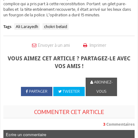
complice qui a pris part à cette reconstitution. Portant un gilet pare-
balles et la tête entièrement recouverte, il était arrivé sur les lieux dans
un fourgon de la police. L'opération a duré 15 minutes.
:
Ali Larayedh
chokri belaid
Tags
Envoyer à un ami
Imprimer
VOUS AIMEZ CET ARTICLE ? PARTAGEZ-LE AVEC
VOS AMIS !
ABONNEZ-
PARTAGER
TWEETER
VOUS
COMMENTER CET ARTICLE
3
Commentaires
Ecrire un commentaire