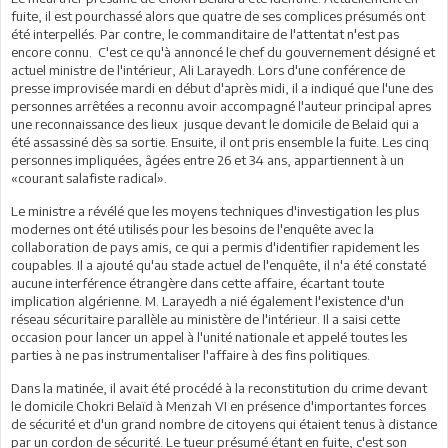
fuite, il est pourchassé alors que quatre de ses complices présumés ont
été interpellés. Par contre, le commanditaire de l'attentat n'est pas
encore connu. C'est ce qu'à annoncé le chef du gouvernement désigné et
actuel ministre de l'intérieur, Ali Larayedh. Lors d'une conférence de
presse improvisée mardi en début d'après midi, il a indiqué que l'une des
personnes arrêtées a reconnu avoir accompagné l'auteur principal apres
une reconnaissance des lieux jusque devant le domicile de Belaid qui a
été assassiné dès sa sortie. Ensuite, il ont pris ensemble la fuite. Les cinq
personnes impliquées, âgées entre 26 et 34 ans, appartiennent à un
«courant salafiste radical».
Le ministre a révélé que les moyens techniques d'investigation les plus
modernes ont été utilisés pour les besoins de l'enquête avec la
collaboration de pays amis, ce qui a permis d'identifier rapidement les
coupables. Il a ajouté qu'au stade actuel de l'enquête, il n'a été constaté
aucune interférence étrangère dans cette affaire, écartant toute
implication algérienne. M. Larayedh a nié également l'existence d'un
réseau sécuritaire parallèle au ministère de l'intérieur. Il a saisi cette
occasion pour lancer un appel à l'unité nationale et appelé toutes les
parties à ne pas instrumentaliser l'affaire à des fins politiques.
Dans la matinée, il avait été procédé à la reconstitution du crime devant
le domicile Chokri Belaïd à Menzah VI en présence d'importantes forces
de sécurité et d'un grand nombre de citoyens qui étaient tenus à distance
par un cordon de sécurité. Le tueur présumé étant en fuite, c'est son