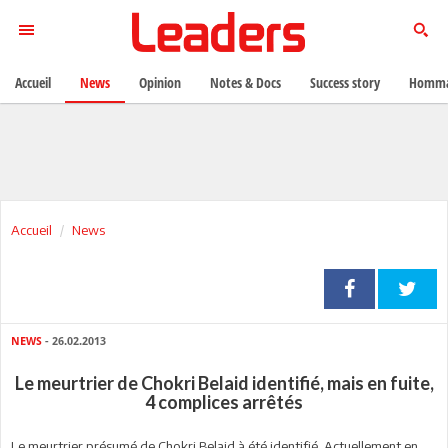
Accueil
News
Opinion
Notes & Docs
Success story
Homma
Accueil
News
NEWS
- 26.02.2013
Le meurtrier de Chokri Belaid identifié, mais en fuite,
4 complices arrêtés
Le meurtrier présumé de Chokri Belaid à été identifié. Actuellement en