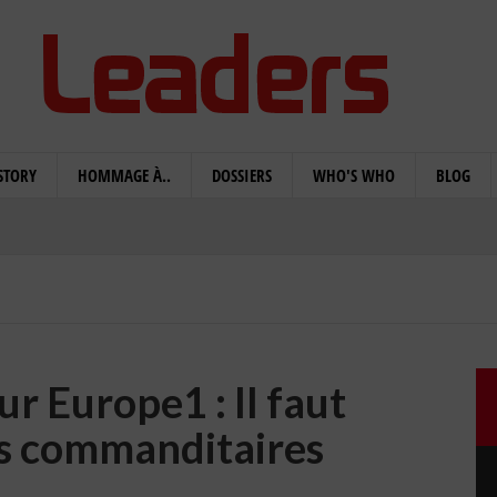
STORY
HOMMAGE À..
DOSSIERS
WHO'S WHO
BLOG
r Europe1 : Il faut
s commanditaires