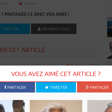
n ami
Imprimer
 ? PARTAGEZ-LE AVEC VOS AMIS !
TWEETER
ABONNEZ-VOUS
R CET ARTICLE
0
Commentaires
VOUS AVEZ AIMÉ CET ARTICLE ?
Commenter
PARTAGER
TWEETER
PARTAGER