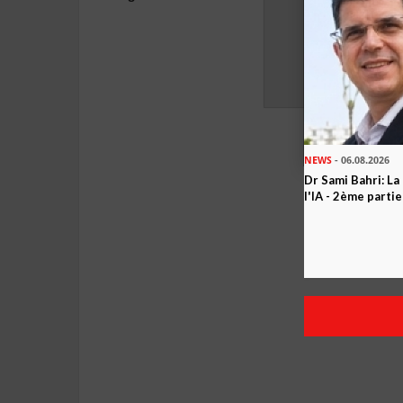
NEWS
- 06.08.2026
Dr Sami Bahri: La
l'IA - 2ème partie