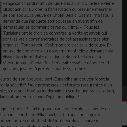
Réagissant mardi matin depuis Paris au micro de Jean-Pierre
Elkabbach sur Europe1 à l’arrestation du présumé meurtrier
de son époux, la veuve de Chokri Belaïd, Basma Khalfaoui a
demandé que l’enquête soit poussée en avant afin de
démasquer les commanditaires du crime. « Tous les
Tunisiens ont le droit de connaître la vérité et savoir qui
sont les vrais commanditaires de cet assassinat très bien
organisé. Tout savoir, c’est mon droit et celui de tous». En
preuve de bonne fois du gouvernement, elle a demandé «la
dissolution immédiate des Ligues de protection de la
révolution que Chokri Belaïd n’avait cessé de dénoncer et
qui sont, jusque-là protégés par le système»
 meurtre de son époux au parti Ennahdha au pouvoir "dont la
rer la sécurité". "Aux promesses électorales rassurantes d’un
e, s’est substitué au lendemain du scrutin une radicalisation,
lamisation pour occuper l’opinion publique".
age de Chokri Belaïd et poursuivre son combat, la veuve du
Et quand Jean-Pierre Elkabbach l’interroge sur ce qu’elle
utien, notre combat est de l’intérieur de la Tunisie ».
’un gouvernement de tous les Tunisiens ».