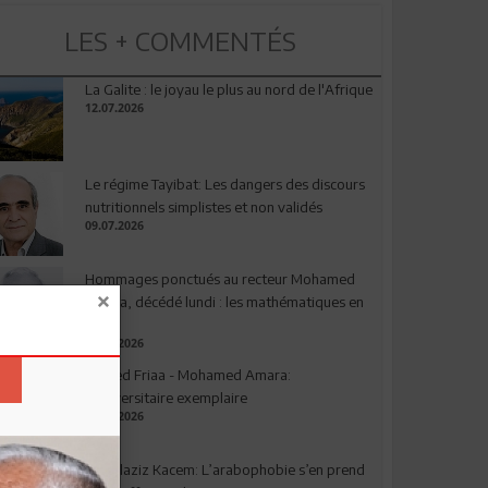
LES + COMMENTÉS
La Galite : le joyau le plus au nord de l'Afrique
12.07.2026
Le régime Tayibat: Les dangers des discours
nutritionnels simplistes et non validés
09.07.2026
Hommages ponctués au recteur Mohamed
Amara, décédé lundi : les mathématiques en
deuil
03.08.2026
Ahmed Friaa - Mohamed Amara:
l’Universitaire exemplaire
04.08.2026
Abdelaziz Kacem: L’arabophobie s’en prend