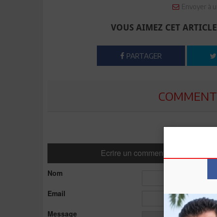
Envoyer à u
VOUS AIMEZ CET ARTICLE
PARTAGER
COMMENTE
Ecrire un commentaire
Nom
Email
Message