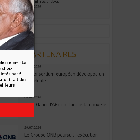
aux chiffres arabes
09.07.2026
PARTENAIRES
esselem - La
06.08.2026
s choix
Un consortium européen développe un
ctés par Si
 ont fait des
modèle de ...
eilleurs
04.08.2026
OPPO lance l'A6c en Tunisie: la nouvelle
...
29.07.2026
Le Groupe QNB poursuit l’exécution