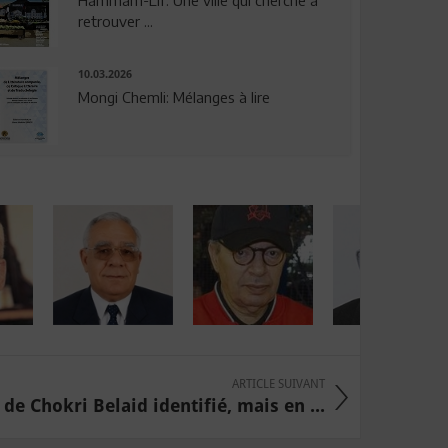
Hammam-Lif: Une ville qui cherche à
retrouver ...
10.03.2026
Mongi Chemli: Mélanges à lire
ARTICLE SUIVANT
de Chokri Belaid identifié, mais en ...