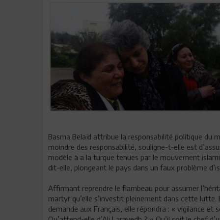
Basma Belaïd attribue la responsabilité politique du
moindre des responsabilité, souligne-t-elle est d’assu
modèle à a la turque tenues par le mouvement islamist
dit-elle, plongeant le pays dans un faux problème d’is
Affirmant reprendre le flambeau pour assumer l’hérit
martyr qu’elle s’investit pleinement dans cette lutte. 
demande aux Français, elle répondra : « vigilance et so
Qu’attend-elle d’Ali Larayedh ? « Qu’il soit le chef d