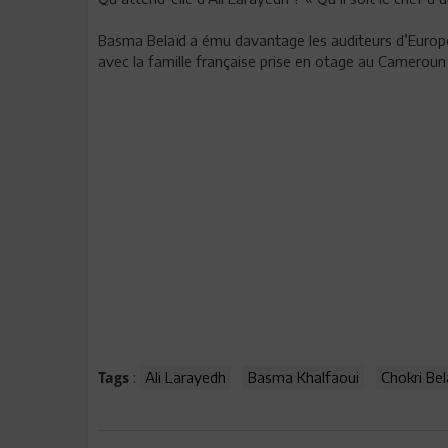
Basma Belaïd a ému davantage les auditeurs d’Europe
avec la famille française prise en otage au Cameroun 
:
Ali Larayedh
Basma Khalfaoui
Chokri Bel
Tags