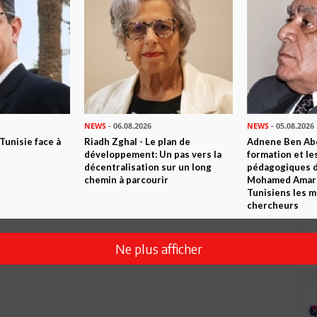
Envoyer
NEWS
- 06.08.2026
NEWS
- 05.08.2026
 Tunisie face à
Riadh Zghal - Le plan de
Adnene Ben Abd
développement: Un pas vers la
formation et le
décentralisation sur un long
pédagogiques di
chemin à parcourir
Mohamed Amara,
Tunisiens les m
chercheurs
Ne plus afficher