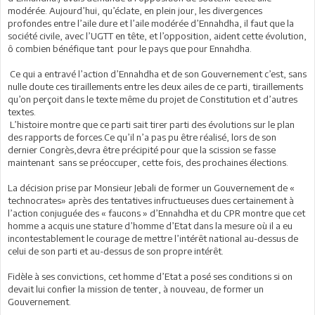
modérée. Aujourd’hui, qu’éclate, en plein jour, les divergences
profondes entre l’aile dure et l’aile modérée d’Ennahdha, il faut que la
société civile, avec l’UGTT en tête, et l’opposition, aident cette évolution,
ô combien bénéfique tant pour le pays que pour Ennahdha.
Ce qui a entravé l’action d’Ennahdha et de son Gouvernement c’est, sans
nulle doute ces tiraillements entre les deux ailes de ce parti, tiraillements
qu’on perçoit dans le texte même du projet de Constitution et d’autres
textes.
L’histoire montre que ce parti sait tirer parti des évolutions sur le plan
des rapports de forces.Ce qu’il n’a pas pu être réalisé, lors de son
dernier Congrès,devra être précipité pour que la scission se fasse
maintenant sans se préoccuper, cette fois, des prochaines élections.
La décision prise par Monsieur Jebali de former un Gouvernement de «
technocrates» après des tentatives infructueuses dues certainement à
l’action conjuguée des « faucons » d’Ennahdha et du CPR montre que cet
homme a acquis une stature d’homme d’Etat dans la mesure où il a eu
incontestablement le courage de mettre l’intérêt national au-dessus de
celui de son parti et au-dessus de son propre intérêt.
Fidèle à ses convictions, cet homme d’Etat a posé ses conditions si on
devait lui confier la mission de tenter, à nouveau, de former un
Gouvernement.