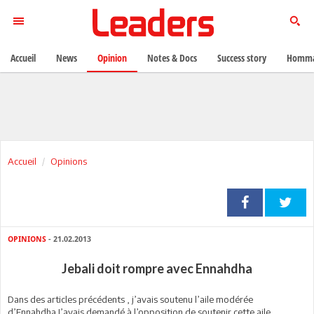
Accueil
News
Opinion
Notes & Docs
Success story
Homma
Accueil
Opinions
OPINIONS
- 21.02.2013
Jebali doit rompre avec Ennahdha
D
ans des articles précédents , j’avais soutenu l’aile modérée
d’Ennahdha.J’avais demandé à l’opposition de soutenir cette aile