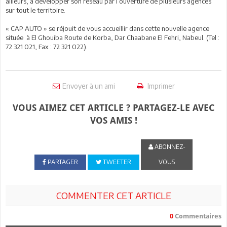
ailleurs, à développer son réseau par l’ouverture de plusieurs agences
sur tout le territoire.
« CAP AUTO » se réjouit de vous accueillir dans cette nouvelle agence
située à El Ghouiba Route de Korba, Dar Chaabane El Fehri, Nabeul. (Tel :
72 321 021, Fax : 72 321 022).
Envoyer à un ami
Imprimer
VOUS AIMEZ CET ARTICLE ? PARTAGEZ-LE AVEC
VOS AMIS !
ABONNEZ-
PARTAGER
TWEETER
VOUS
COMMENTER CET ARTICLE
0
Commentaires