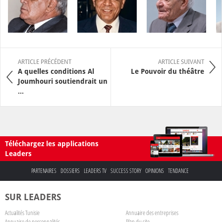
ARTICLE PRÉCÉDENT
ARTICLE SUIVANT
A quelles conditions Al
Le Pouvoir du théâtre
Joumhouri soutiendrait un
...
Téléchargez les applications
Leaders
PARTENAIRES
DOSSIERS
LEADERS TV
SUCCESS STORY
OPINIONS
TENDANCE
SUR LEADERS
Actualités Tunisie
Annuaire des entreprises
Annuaire de personnalités
Plan du site