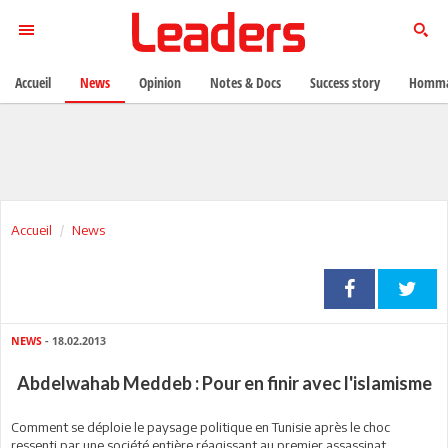
Accueil
News
Opinion
Notes & Docs
Success story
Homma
Accueil
News
NEWS
- 18.02.2013
Abdelwahab Meddeb : Pour en finir avec l'islamisme
Comment se déploie le paysage politique en Tunisie après le choc
ressenti par une société entière réagissant au premier assassinat