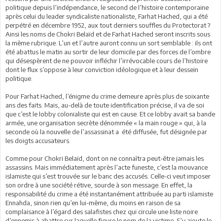
politique depuis l’indépendance, le second de l’histoire contemporaine
après celui du leader syndicaliste nationaliste, Farhat Hached, qui a été
perpétré en décembre 1952, aux tout derniers souffles du Protectorat ?
Ainsi les noms de Chokri Belaïd et de Farhat Hached seront inscrits sous
la même rubrique. L’un et l’autre auront connu un sort semblable : ils ont
été abattus le matin au sortir de leur domicile par des forces de l’ombre
qui désespèrent de ne pouvoir infléchir l’irrévocable cours de l’histoire
dont le flux s’oppose à leur conviction idéologique et à leur dessein
politique.
Pour Farhat Hached, l’énigme du crime demeure après plus de soixante
ans des faits. Mais, au-delà de toute identification précise, il va de soi
que c’est le lobby colonialiste qui est en cause. Et ce lobby avait sa bande
armée, une organisation secrète dénommée « la main rouge » qui, à la
seconde où la nouvelle de l’assassinat a été diffusée, fut désignée par
les doigts accusateurs.
Comme pour Chokri Belaïd, dont on ne connaîtra peut-être jamais les
assassins. Mais immédiatement après l’acte funeste, c’est la mouvance
islamiste qui s’est trouvée sur le banc des accusés. Celle-ci veut imposer
son ordre à une société rétive, sourde à son message. En effet, la
responsabilité du crime a été instantanément attribuée au parti islamiste
Ennahda, sinon rien qu’en lui-même, du moins en raison de sa
complaisance à l’égard des salafistes chez qui circule une liste noire
d’ennemis à abattre sur laquelle figure le nom de la victime. S’y ajoute le