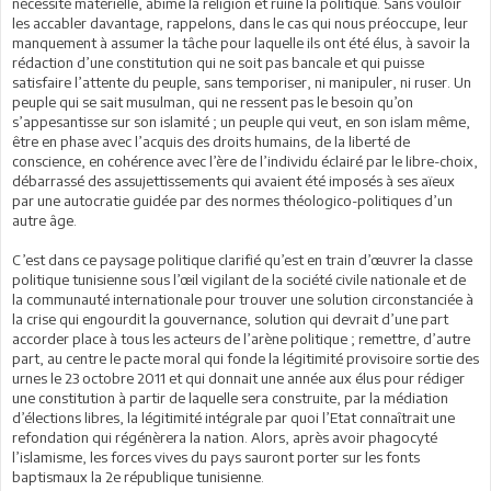
nécessité matérielle, abîme la religion et ruine la politique. Sans vouloir
les accabler davantage, rappelons, dans le cas qui nous préoccupe, leur
manquement à assumer la tâche pour laquelle ils ont été élus, à savoir la
rédaction d’une constitution qui ne soit pas bancale et qui puisse
satisfaire l’attente du peuple, sans temporiser, ni manipuler, ni ruser. Un
peuple qui se sait musulman, qui ne ressent pas le besoin qu’on
s’appesantisse sur son islamité ; un peuple qui veut, en son islam même,
être en phase avec l’acquis des droits humains, de la liberté de
conscience, en cohérence avec l’ère de l’individu éclairé par le libre-choix,
débarrassé des assujettissements qui avaient été imposés à ses aïeux
par une autocratie guidée par des normes théologico-politiques d’un
autre âge.
C’est dans ce paysage politique clarifié qu’est en train d’œuvrer la classe
politique tunisienne sous l’œil vigilant de la société civile nationale et de
la communauté internationale pour trouver une solution circonstanciée à
la crise qui engourdit la gouvernance, solution qui devrait d’une part
accorder place à tous les acteurs de l’arène politique ; remettre, d’autre
part, au centre le pacte moral qui fonde la légitimité provisoire sortie des
urnes le 23 octobre 2011 et qui donnait une année aux élus pour rédiger
une constitution à partir de laquelle sera construite, par la médiation
d’élections libres, la légitimité intégrale par quoi l’Etat connaîtrait une
refondation qui régénèrera la nation. Alors, après avoir phagocyté
l’islamisme, les forces vives du pays sauront porter sur les fonts
baptismaux la 2e république tunisienne.