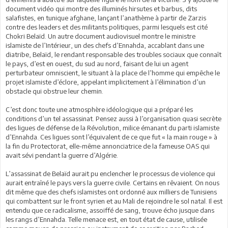
document vidéo qui montre des illuminés hirsutes et barbus, dits
salafistes, en tunique afghane, lançant l’anathème à partir de Zarzis
contre des leaders et des militants politiques, parmi lesquels est cité
Chokri Belaïd. Un autre document audiovisuel montre le ministre
islamiste de l’Intérieur, un des chefs d’Ennahda, accablant dans une
diatribe, Belaïd, le rendant responsable des troubles sociaux que connaît
le pays, d’est en ouest, du sud au nord, faisant de lui un agent
perturbateur omniscient, le situant à la place de l’homme qui empêche le
projet islamiste d’éclore, appelant implicitement à l’élimination d’un
obstacle qui obstrue leur chemin.
C’est donc toute une atmosphère idéologique qui a préparé les
conditions d’un tel assassinat. Pensez aussi à l’organisation quasi secrète
des ligues de défense de la Révolution, milice émanant du parti islamiste
d’Ennahda. Ces ligues sont l’équivalent de ce que fut « la main rouge » à
la fin du Protectorat, elle-même annonciatrice de la fameuse OAS qui
avait sévi pendant la guerre d’Algérie.
L’assassinat de Belaïd aurait pu enclencher le processus de violence qui
aurait entraîné le pays vers la guerre civile. Certains en rêvaient. On nous
dit même que des chefs islamistes ont ordonné aux milliers de Tunisiens
qui combattent sur le front syrien et au Mali de rejoindre le sol natal. Il est
entendu que ce radicalisme, assoiffé de sang, trouve écho jusque dans
les rangs d’Ennahda. Telle menace est, en tout état de cause, utilisée