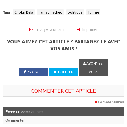
:
Chokri Bela
Farhat Hached
politique
Tunisie
Tags
Envoyer à un ami
Imprimer
VOUS AIMEZ CET ARTICLE ? PARTAGEZ-LE AVEC
VOS AMIS !
ABONNEZ-
PARTAGER
TWEETER
VOUS
COMMENTER CET ARTICLE
0
Commentaires
Ecrire un commentaire
Commenter