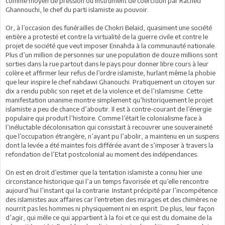
comme moyen de pression ou instrument de coercition par Rached
Ghannouchi, le chef du parti islamiste au pouvoir.
Or, à l’occasion des funérailles de Chokri Belaïd, quasiment une société
entière a protesté et contre la virtualité de la guerre civile et contre le
projet de société que veut imposer Ennahda à la communauté nationale.
Plus d’un million de personnes sur une population de douze millions sont
sorties dans la rue partout dans le pays pour donner libre cours à leur
colère et affirmer leur refus de l’ordre islamiste, hurlant même la phobie
que leur inspire le chef nahdawi Ghanouchi. Pratiquement un citoyen sur
dix a rendu public son rejet et de la violence et de l’islamisme. Cette
manifestation unanime montre simplement qu’historiquement le projet
islamiste a peu de chance d’aboutir. Il est à contre-courant de l’énergie
populaire qui produit l’histoire. Comme l’était le colonialisme face à
l’inéluctable décolonisation qui consistait à recouvrer une souveraineté
que l’occupation étrangère, n’ayant pu l’abolir, a maintenu en un suspens
dont la levée a été maintes fois différée avant de s’imposer à travers la
refondation de l’Etat postcolonial au moment des indépendances.
On est en droit d’estimer que la tentation islamiste a connu hier une
circonstance historique qui l’a un temps favorisée et qu’elle rencontre
aujourd’hui l’instant qui la contrarie. Instant précipité par l’incompétence
des islamistes aux affaires car l’entretien des mirages et des chimères ne
nourrit pas les hommes ni physiquement ni en esprit. De plus, leur façon
d’agir, qui mêle ce qui appartient à la foi et ce qui est du domaine de la