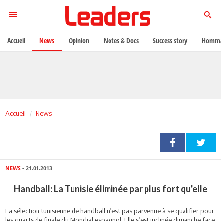
Accueil
News
Opinion
Notes & Docs
Success story
Homma
Accueil
News
NEWS
- 21.01.2013
Handball: La Tunisie éliminée par plus fort qu'elle
La sélection tunisienne de handball n’est pas parvenue à se qualifier pour
les quarts de finale du Mondial espagnol. Elle s’est inclinée dimanche face