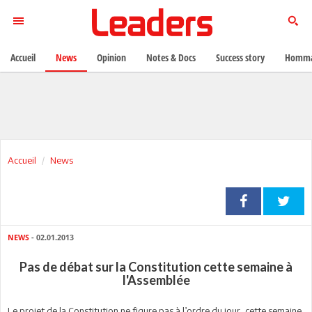
Accueil
News
Opinion
Notes & Docs
Success story
Homma
Accueil
News
NEWS
- 02.01.2013
Pas de débat sur la Constitution cette semaine à
l'Assemblée
Le projet de la Constitution ne figure pas à l’ordre du jour, cette semaine,