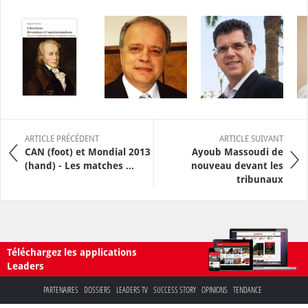
ARTICLE PRÉCÉDENT
ARTICLE SUIVANT
CAN (foot) et Mondial 2013
Ayoub Massoudi de
(hand) - Les matches ...
nouveau devant les
tribunaux
Téléchargez les applications
Leaders
PARTENAIRES
DOSSIERS
LEADERS TV
SUCCESS STORY
OPINIONS
TENDANCE