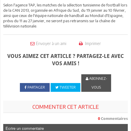
Selon l'agence TAP, les matches de la sélection tunisienne de football lors
de la CAN 2013, organisée en Afrique du Sud, du 19 janvier au 10 février,
ainsi que ceux de l'équipe nationale de handball au Mondial d'Espagne,
prévu du 11 au 27 janvier, ne seront pas retransmis sur la chaîne de
télévision nationale.
Envoyer à un ami
Imprimer
VOUS AIMEZ CET ARTICLE ? PARTAGEZ-LE AVEC
VOS AMIS !
ABONNEZ-
PARTAGER
TWEETER
VOUS
COMMENTER CET ARTICLE
0
Commentaires
Ecrire un commentaire