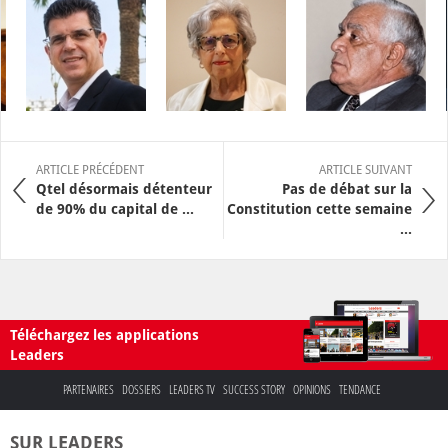
ARTICLE PRÉCÉDENT
ARTICLE SUIVANT
Qtel désormais détenteur
Pas de débat sur la
de 90% du capital de ...
Constitution cette semaine
...
Téléchargez les applications
Leaders
PARTENAIRES
DOSSIERS
LEADERS TV
SUCCESS STORY
OPINIONS
TENDANCE
SUR LEADERS